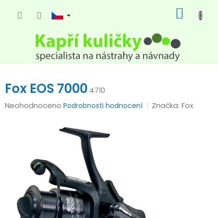
Přejít
NÁKUP
na
KOŠÍK
obsah
Fox EOS 7000
4710
Průměrné
Neohodnoceno
Značka:
Fox
Podrobnosti hodnocení
hodnocení
produktu
je
0,0
z
5
hvězdiček.