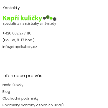
p
a
Kontakty
t
í
+420 602 277 110
(Po-So, 8-17 hod.)
info@kaprikulicky.cz
Informace pro vás
Naše úlovky
Blog
Obchodní podmínky
Podmínky ochrany osobních údajů