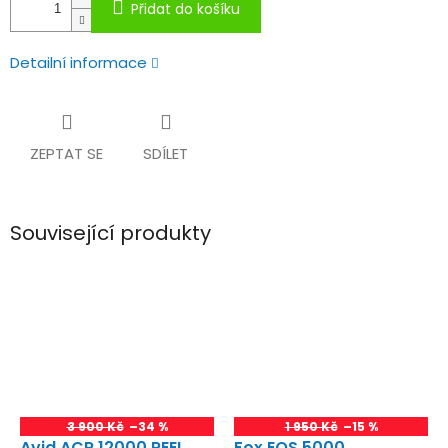
Přidat do košíku
Detailní informace
ZEPTAT SE
SDÍLET
Související produkty
3 900 Kč
–34 %
1 950 Kč
–15 %
Avid ACR 12000 REEL
Fox EOS 5000