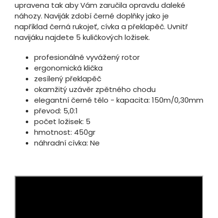
upravena tak aby Vám zaručila opravdu daleké
náhozy. Naviják zdobí černé doplňky jako je
například černá rukojeť, cívka a překlapěč. Uvnitř
navijáku najdete 5 kuličkových ložisek.
profesionálně vyvážený rotor
ergonomická klička
zesílený překlapěč
okamžitý uzávěr zpětného chodu
elegantní černé tělo - kapacita: 150m/0,30mm
převod: 5,0:1
počet ložisek: 5
hmotnost: 450gr
náhradní cívka: Ne