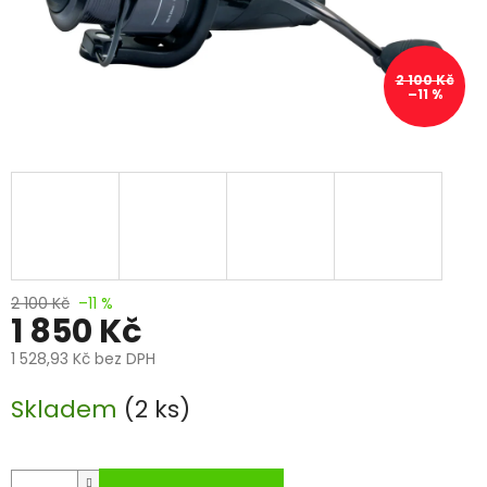
2 100 Kč
–11 %
2 100 Kč
–11 %
1 850 Kč
1 528,93 Kč bez DPH
Měrná
Skladem
(2 ks)
cena: