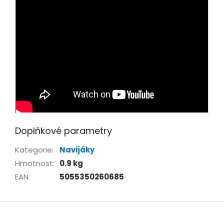
Doplňkové parametry
Kategorie
:
Navijáky
Hmotnost
:
0.9 kg
EAN
:
5055350260685
Z
á