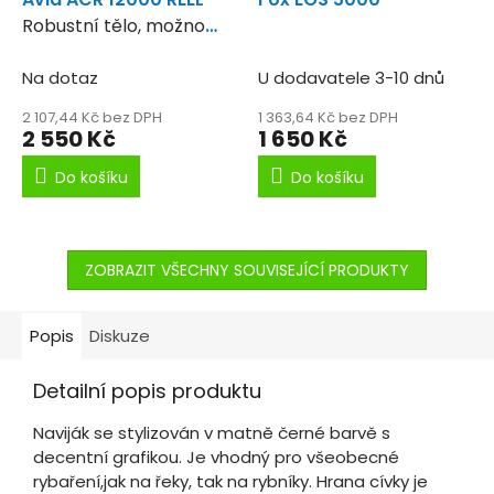
Robustní tělo, možno
použít i na sumce.
Na dotaz
U dodavatele 3-10 dnů
2 107,44 Kč bez DPH
1 363,64 Kč bez DPH
2 550 Kč
1 650 Kč
Do košíku
Do košíku
ZOBRAZIT VŠECHNY SOUVISEJÍCÍ PRODUKTY
Popis
Diskuze
Detailní popis produktu
Naviják se stylizován v matně černé barvě s
decentní grafikou. Je vhodný pro všeobecné
rybaření,jak na řeky, tak na rybníky. Hrana cívky je