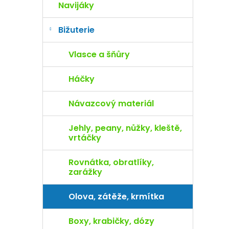
Navijáky
Bižuterie
Vlasce a šňůry
Háčky
Návazcový materiál
Jehly, peany, nůžky, kleště,
vrtáčky
Rovnátka, obratlíky,
zarážky
Olova, zátěže, krmítka
Boxy, krabičky, dózy