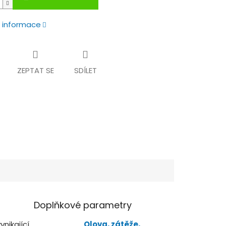
í informace
ZEPTAT SE
SDÍLET
Doplňkové parametry
ynikající
Olova, zátěže,