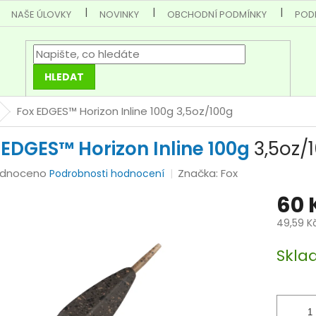
NAŠE ÚLOVKY
NOVINKY
OBCHODNÍ PODMÍNKY
POD
HLEDAT
Fox EDGES™ Horizon Inline 100g
3,5oz/100g
 EDGES™ Horizon Inline 100g
3,5oz/
rné
dnoceno
Značka:
Fox
Podrobnosti hodnocení
cení
60 
tu
49,59 K
Měrná
Skla
cena:
ček.