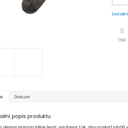
Detailn
TISK
is
Diskuze
ailní popis produktu
 design Horizon inline lead, vyrobený tak, aby poskytl rybáři v