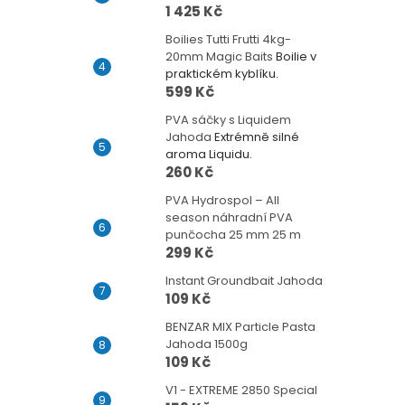
1 425 Kč
Boilies Tutti Frutti 4kg-
20mm Magic Baits
Boilie v
praktickém kyblíku.
599 Kč
PVA sáčky s Liquidem
Jahoda
Extrémně silné
aroma Liquidu.
260 Kč
PVA Hydrospol – All
season náhradní PVA
punčocha 25 mm 25 m
299 Kč
Instant Groundbait Jahoda
109 Kč
BENZAR MIX Particle Pasta
Jahoda 1500g
109 Kč
V1 - EXTREME 2850 Special