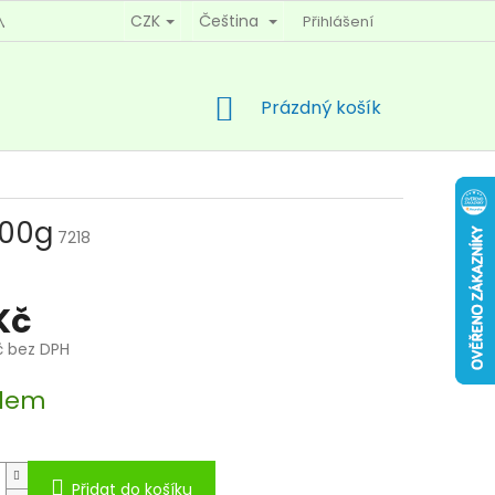
CZK
Čeština
Přihlášení
MÍNKY OCHRANY OSOBNÍCH ÚDAJŮ
KONTAKTY
NÁKUPNÍ
Prázdný košík
KOŠÍK
100g
7218
Kč
č bez DPH
dem
Přidat do košíku