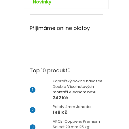
Novinky
Přijímáme online platby
Top 10 produktů
Kaprařský box na návazce
Double
Více hotových
montáží v jednom boxu.
242 Kč
Pelety 4mm Jahoda
149 Kč
AKCE! Coppens Premium
Select 20 mm 25 kg!