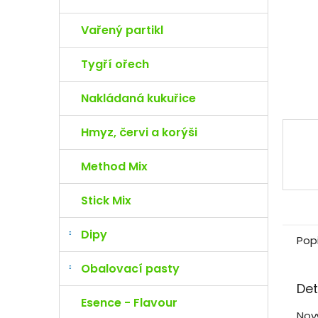
e
l
Vařený partikl
Tygří ořech
Nakládaná kukuřice
Hmyz, červi a korýši
Method Mix
Stick Mix
Dipy
Pop
Obalovací pasty
Det
Esence - Flavour
Nový