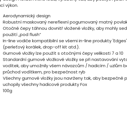
cí výkon.
Aerodynamický design
Robustní maskovaný nereflexní pogumovaný matný povla
Otočné čepy táhnou dovnitř vložené vložky, aby mohly sed
použití „pod flush“
In-line vodiče kompatibilní se všemi in-line produkty 'Edges'
(perleťový korálek, drop-off kit atd.).
Gumové vložky lze použít s otočnými čepy velikosti 7 a 10
Standardní gumové vložkové vložky se při nastavování vyta
vodítek, aby umožnily všem návazcům / hadicím / uzlům 
průchod vodítkem, pro bezpečnost ryb
Všechny gumové vložky jsou navrženy tak, aby bezpečně př
uchopily všechny hadicové produkty Fox
100g