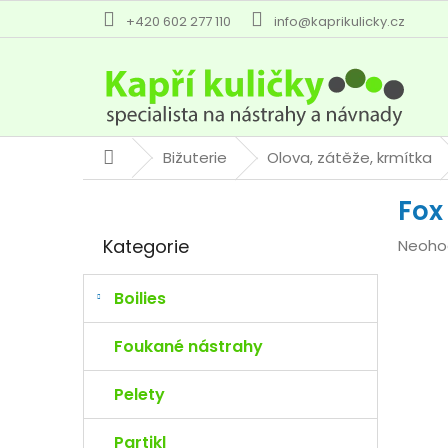
Přejít
+420 602 277 110
info@kaprikulicky.cz
na
obsah
Bižuterie
Olova, zátěže, krmítka
Domů
P
Fox
o
Přeskočit
s
Kategorie
Průmě
Neoho
kategorie
t
hodno
r
produk
a
Boilies
je
n
0,0
n
Foukané nástrahy
z
í
5
p
Pelety
hvězdi
a
n
Partikl