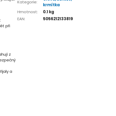
Kategorie
:
krmítka
Hmotnost
:
0.1 kg
EAN
:
5056212133819
k
ět při
hují z
bezpečný
ijaly a