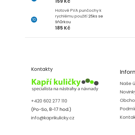
159 Kč
Hotové PVA punčochy k
rychlému použití
25ks se
šňůrkou
185 Kč
Z
á
p
a
t
Kontakty
Infor
í
Naše ú
Novink
Obcho
+420 602 277 110
Podmín
(Po-So, 8-17 hod.)
Kontak
info@kaprikulicky.cz