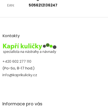
EAN
:
5056212136247
Z
á
p
a
Kontakty
t
í
+420 602 277 110
(Po-So, 8-17 hod.)
info@kaprikulicky.cz
Informace pro vás