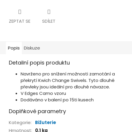
ZEPTAT SE
SDÍLET
Popis
Diskuze
Detailní popis produktu
Navrženo pro snížení možnosti zamotání a
překrytí Kwich Change Swivels. Tyto dlouhé
převleky jsou ideální pro dlouhé návazce.
V Edges Camo vzoru
Dodáváno v balení po 15ti kusech
Doplňkové parametry
Kategorie
:
Bižuterie
Hmotnost
:
0.1 kg