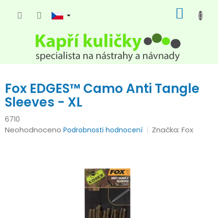
Přejít
NÁKUP
na
KOŠÍK
obsah
Fox EDGES™ Camo Anti Tangle
Sleeves - XL
6710
Průměrné
Neohodnoceno
Značka:
Fox
Podrobnosti hodnocení
hodnocení
produktu
je
0,0
z
5
hvězdiček.