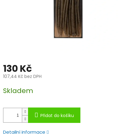
130 Kč
107,44 Kč bez DPH
Měrná
Skladem
cena:
Přidat do košíku
Detailní informace