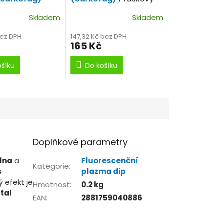
ekutý dip mix
dip intenzivní vůně.
Skladem
Skladem
bez DPH
147,32 Kč bez DPH
165 Kč
ošíku
Do košíku
Doplňkové parametry
lna
a
Fluorescenční
Kategorie
:
s
plazma dip
 efekt je
Hmotnost
:
0.2 kg
tal
EAN
:
2881759040886