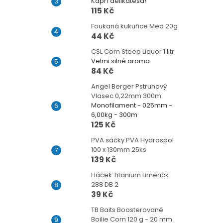
Kapří delikatesa!
115 Kč
Foukaná kukuřice Med 20g
44 Kč
CSL Corn Steep Liquor 1 litr
Velmi silné aroma.
84 Kč
Angel Berger Pstruhový
Vlasec 0,22mm 300m
Monofilament - 025mm -
6,00kg - 300m
125 Kč
PVA sáčky PVA Hydrospol
100 x 130mm 25ks
139 Kč
Háček Titanium Limerick
288 DB 2
39 Kč
TB Baits Boosterované
Boilie Corn 120 g - 20 mm