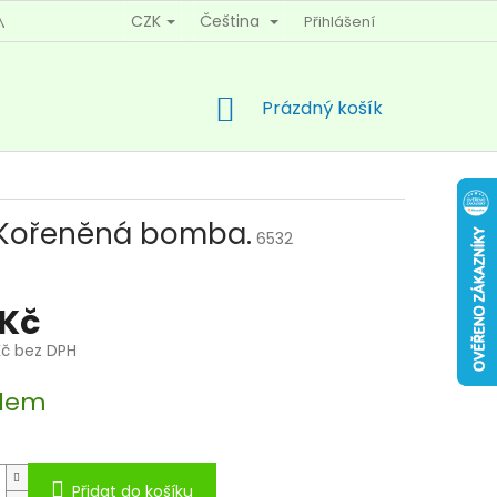
CZK
Čeština
Přihlášení
MÍNKY OCHRANY OSOBNÍCH ÚDAJŮ
KONTAKTY
NÁKUPNÍ
Prázdný košík
KOŠÍK
Kořeněná bomba.
6532
 Kč
Kč bez DPH
dem
Přidat do košíku