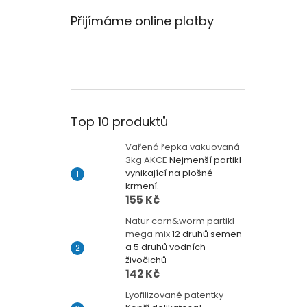
Přijímáme online platby
Top 10 produktů
Vařená řepka vakuovaná
3kg AKCE
Nejmenší partikl
vynikající na plošné
krmení.
155 Kč
Natur corn&worm partikl
mega mix
12 druhů semen
a 5 druhů vodních
živočichů
142 Kč
Lyofilizované patentky