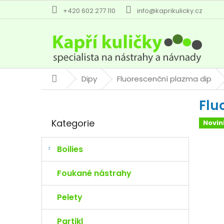
Přejít
+420 602 277 110
info@kaprikulicky.cz
na
obsah
Dipy
Fluorescenční plazma dip
Domů
P
Flu
o
Přeskočit
s
Kategorie
Novin
kategorie
t
r
a
Boilies
n
n
Foukané nástrahy
í
p
Pelety
a
n
Partikl