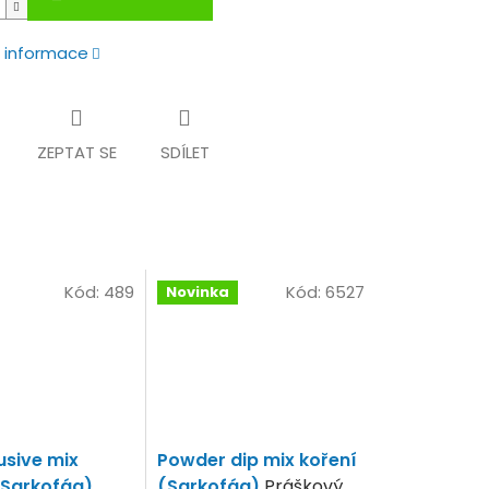
í informace
ZEPTAT SE
SDÍLET
Kód:
489
Kód:
6527
Novinka
usive mix
Powder dip mix koření
(Sarkofág)
(Sarkofág)
Práškový