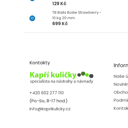
129 Kč
TB Baits Boilie Strawberry -
10 kg 20 mm
699 Kč
Z
á
p
a
t
Kontakty
Infor
í
Naše ú
Novink
Obcho
+420 602 277 110
Podmín
(Po-So, 8-17 hod.)
Kontak
info@kaprikulicky.cz