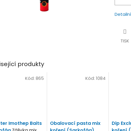
Detailn
TISK
isející produkty
Kód:
865
Kód:
1084
ter Imothep Baits
Obalovací pasta mix
Dip Excl
kofág
Zálivka mix
koření (Sarkofág)
koření 