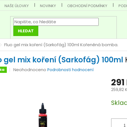
NAŠE ÚLOVKY
NOVINKY
OBCHODNÍ PODMÍNKY
POD
HLEDAT
Fluo gel mix koření (Sarkofág) 100ml
Kořeněná bomba.
o gel mix koření (Sarkofág) 100ml
Průměrné
Neohodnoceno
ka
Podrobnosti hodnocení
hodnocení
291
produktu
je
259,82 
0,0
Měrná
z
Skla
cena:
5
hvězdiček.