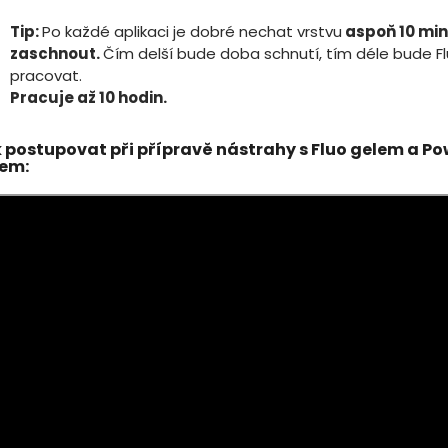
Tip:
Po každé aplikaci je dobré nechat vrstvu
aspoň 10 mi
zaschnout.
Čím delší bude doba schnutí, tím déle bude Fl
pracovat.
Pracuje až 10 hodin.
 postupovat při přípravě nástrahy s Fluo gelem a P
em: