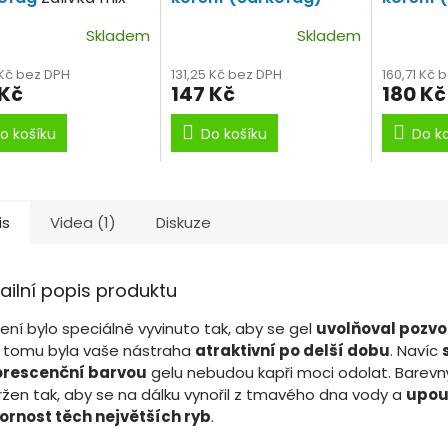
ní 250ml
Silně kořeněná
100ml
T
Skladem
Skladem
obalovačka.
koření.
 Kč bez DPH
131,25 Kč bez DPH
160,71 Kč 
 Kč
147 Kč
180 Kč
o košíku
Do košíku
Do k
is
Videa (1)
Diskuze
ailní popis produktu
ení bylo speciálně vyvinuto tak, aby se gel
uvolňoval pozvo
y tomu byla vaše nástraha
atraktivní po delší dobu
. Navíc
orescenční barvou
gelu nebudou kapři moci odolat. Barevný
ržen tak, aby se na dálku vynořil z tmavého dna vody a
upou
ornost těch největších ryb
.