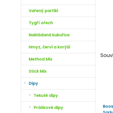
e
l
Vařený partikl
Tygří ořech
Nakládaná kukuřice
Hmyz, červi a korýši
Souv
Method Mix
Stick Mix
Dipy
Tekuté dipy
Boos
Práškové dipy
Sar