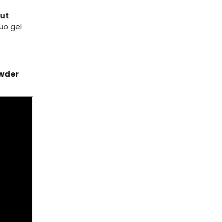
nut
uo gel
owder