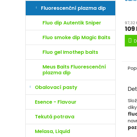
koře
Fluorescenční plazma dip
Fluo dip Autentik Sniper
97,32
109
Fluo smoke dip Magic Baits
D
Fluo gel Imothep baits
Meus Baits Fluorescenční
Pop
plazma dip
Obalovací pasty
Det
Slož
Esence - Flavour
dík
flu
Tekutá potrava
nav
poz
Melasa, Liquid