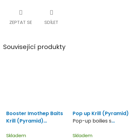
ZEPTAT SE
SDÍLET
Související produkty
Booster Imothep Baits
Pop up Krill (Pyramid)
Krill (Pyramid)
Pop-up boilies s
Vynikající zálivka
extrémní schopností
návnady Krill.
Skladem
dlouho plavat s příchutí
Skladem