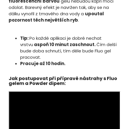
fluorescenční barvou
gelu nebudou kapři moci
odolat. Barevný efekt je navržen tak, aby se na
dálku vynořil z tmavého dna vody a
upoutal
pozornost těch největších ryb
.
Tip:
Po každé aplikaci je dobré nechat
vrstvu
aspoň 10 minut zaschnout.
Čím delší
bude doba schnutí, tím déle bude Fluo gel
pracovat.
Pracuje až 10 hodin.
Jak postupovat při přípravě nástrahy s Fluo
gelem a Powder dipem: