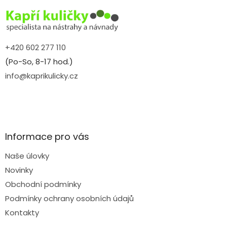
t
í
+420 602 277 110
(Po-So, 8-17 hod.)
info@kaprikulicky.cz
Informace pro vás
Naše úlovky
Novinky
Obchodní podmínky
Podmínky ochrany osobních údajů
Kontakty