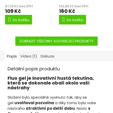
krillu.
97,32 Kč bez DPH
142,86 Kč bez DPH
109 Kč
160 Kč
Do košíku
Do košíku
ZOBRAZIT VŠECHNY SOUVISEJÍCÍ PRODUKTY
Popis
Videa (1)
Diskuze
Detailní popis produktu
Fluo gel je inovativní hustá tekutina,
která se dokonale obalí okolo vaší
nástrahy
Složení bylo speciálně vyvinuto tak, aby se
gel
uvolňoval pozvolna
a díky tomu byla vaše
nástraha
atraktivní po delší dobu
. Navíc
s