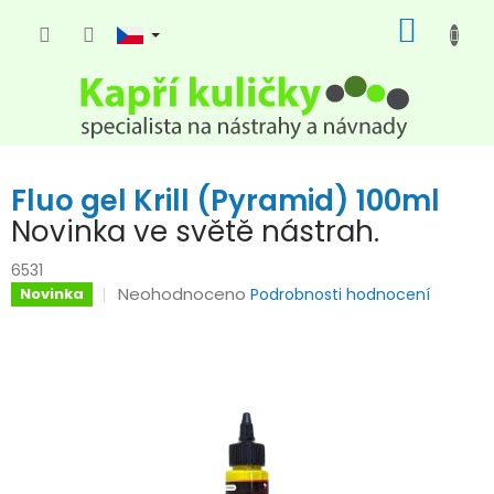
Přejít
NÁKUP
na
KOŠÍK
obsah
Fluo gel Krill (Pyramid) 100ml
Novinka ve světě nástrah.
6531
Průměrné
Neohodnoceno
Novinka
Podrobnosti hodnocení
hodnocení
produktu
je
0,0
z
5
hvězdiček.