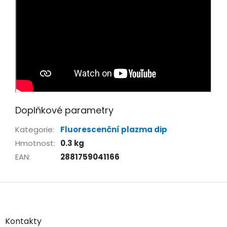
Doplňkové parametry
Kategorie
:
Fluorescenční plazma dip
Hmotnost
:
0.3 kg
EAN
:
2881759041166
Z
á
p
a
Kontakty