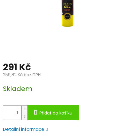
291 Kč
259,82 Kč bez DPH
Měrná
Skladem
cena:
Přidat do košíku
Detailní informace