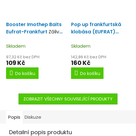
Booster Imothep Baits
Pop up frankfurtská
Eufrat-Frankfurt
Zálivka
klobása (EUFRAT)
s příchutí frankfutská
Plovoucí boilies s
klobása.
Skladem
přichutí klobásky.
Skladem
97,32 Kč bez DPH
142,86 Kč bez DPH
109 Kč
160 Kč
Do košíku
Do košíku
ZOBRAZIT VŠECHNY SOUVISEJÍCÍ PRODUKTY
Popis
Diskuze
Detailní popis produktu