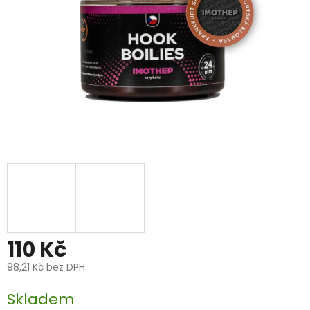
110 Kč
98,21 Kč bez DPH
Měrná
Skladem
cena: