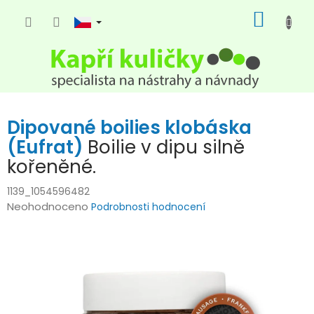
Přejít
NÁKUP
na
KOŠÍK
obsah
Dipované boilies klobáska
(Eufrat)
Boilie v dipu silně
kořeněné.
1139_1054596482
Průměrné
Neohodnoceno
Podrobnosti hodnocení
hodnocení
produktu
je
0,0
z
5
hvězdiček.