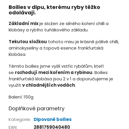
Boilies v dipu, kterému ryby těžko
odolávají.
Základní mix
je složen ze silného koření chilli a
klobásy a rybího tuňákového základu.
Tekutou složkou
tohoto mixu je krásně pálivé chilli,
aminokyseliny a topová esence frankfurtská
klobása.
Těmito boilies jsme vyšli vstříc rybářům, kteří
se
rozhodují mezi kořením a rybinou
. Boilies
frankfurtská klobása jsou 2 v 1 a doporučujeme je
využít
v chladnějších vodách
.
Balení: 150g
Doplňkové parametry
Kategorie
:
Dipované boilies
EAN
:
2881759040480