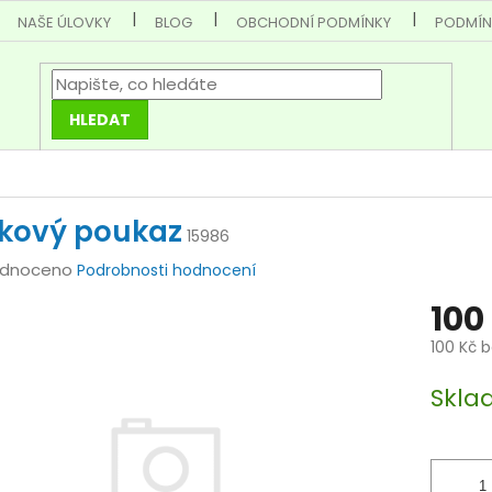
NAŠE ÚLOVKY
BLOG
OBCHODNÍ PODMÍNKY
PODMÍN
HLEDAT
kový poukaz
15986
rné
dnoceno
Podrobnosti hodnocení
cení
100
tu
100 Kč 
Měrná
Skla
cena:
ček.