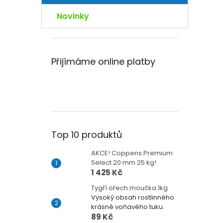
Novinky
Přijímáme online platby
Top 10 produktů
AKCE! Coppens Premium
Select 20 mm 25 kg!
1 425 Kč
Tygří ořech moučka 1kg
Vysoký obsah rostlinného
krásně voňavého tuku.
89 Kč