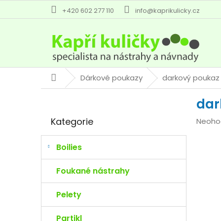
Přejít
+420 602 277 110
info@kaprikulicky.cz
na
obsah
Dárkové poukazy
darkový poukaz
Domů
P
dar
o
Přeskočit
s
Kategorie
Průmě
Neoho
kategorie
t
hodno
r
produk
a
Boilies
je
n
0,0
n
Foukané nástrahy
z
í
5
p
Pelety
hvězdi
a
n
Partikl