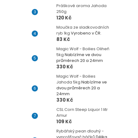
Práškové aroma Jahoda
250g
120 Kč
Moučka ze sladkovodních
ryb 1kg
Vyrobeno v ČR.
83 Kč
Magic Wolf - Boilies Oliheň
5kg
Nabízíme ve dvou
průměrech 20 a 24mm
330 Kč
Magic Wolf - Boilies
Jahoda 5kg
Nabízíme ve
dvou průměrech 20 a
24mm
330 Kč
CSL Corn Steep Liquor 1 litr
Amur
109 Kč
Rybářský pean dlouhý -
vyprošťovač háčků
Délka