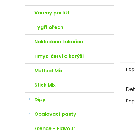
e
l
Vařený partikl
Tygří ořech
Nakládaná kukuřice
Hmyz, červi a korýši
Pop
Method Mix
Stick Mix
Det
Dipy
Pop
Obalovací pasty
Esence - Flavour