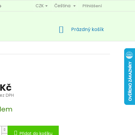
CZK
Čeština
Přihlášení
KY OCHRANY OSOBNÍCH ÚDAJŮ
KONTAKTY
NÁKUPNÍ
Prázdný košík
KOŠÍK
 Kč
bez DPH
dem
Přidat do košíku