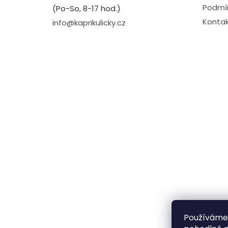
Podmín
(Po-So, 8-17 hod.)
Kontak
info@kaprikulicky.cz
Používáme