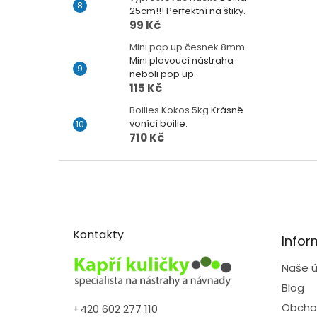
25cm!!! Perfektní na štiky.
99 Kč
Mini pop up česnek 8mm
Mini plovoucí nástraha
neboli pop up.
115 Kč
Boilies Kokos 5kg
Krásně
vonící boilie.
710 Kč
Z
á
p
a
t
Kontakty
Infor
í
Naše ú
Blog
Obcho
+420 602 277 110