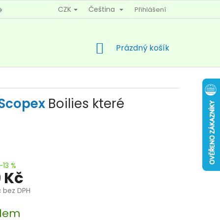
CZK
Čeština
Přihlášení
KY OCHRANY OSOBNÍCH ÚDAJŮ
KONTAKTY
NÁKUPNÍ
Prázdný košík
KOŠÍK
a-Scopex
Boilies které
–13 %
 Kč
č bez DPH
dem