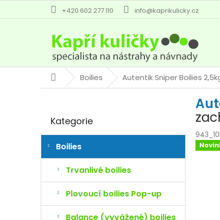
Přejít
+420 602 277 110
info@kaprikulicky.cz
na
obsah
Boilies
Autentik Sniper Boilies 2
Domů
P
Aut
o
Přeskočit
s
zac
Kategorie
kategorie
t
r
943_1
a
Novin
Boilies
n
n
Trvanlivé boilies
í
p
Plovoucí boilies Pop-up
a
n
Balance (vyvážené) boilies