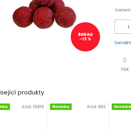
hvězdiček.
Variant
805 Kč
–13 %
Detailn
TISK
isející produkty
Kód:
15819
Kód:
992
inka
Novinka
Novinka