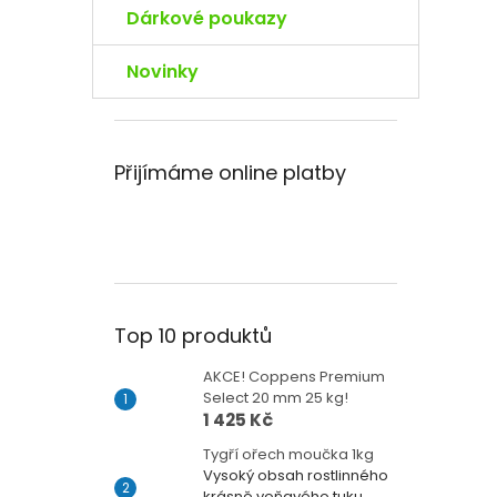
Dárkové poukazy
Novinky
Přijímáme online platby
Top 10 produktů
AKCE! Coppens Premium
Select 20 mm 25 kg!
1 425 Kč
Tygří ořech moučka 1kg
Vysoký obsah rostlinného
krásně voňavého tuku.