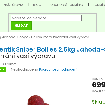
NAŠE ÚLOVKY
BLOG
OBCHODNÍ PODMÍNKY
PODMÍN
HLEDAT
,5kg Jahoda-Scopex
Boilies které zachrání vaší výpravu.
entik Sniper Boilies 2,5kg Jahod
hrání vaší výpravu.
050878652
Průměrné
Neohodnoceno
ka
Podrobnosti hodnocení
hodnocení
805 Kč
produktu
699
je
0,0
624,11 K
z
Měrná
5
Skla
cena: