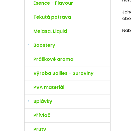
Esence - Flavour
Jah
Tekutá potrava
obo
Nab
Melasa, Liquid
Boostery
Práškové aroma
Výroba Boilies - Suroviny
PVA materiál
Splávky
Přívlač
Pruty