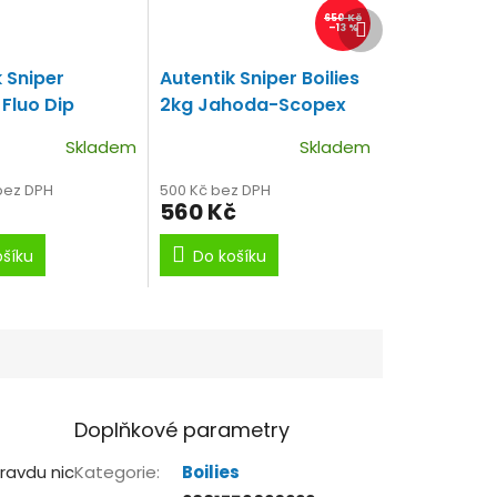
Další
650 Kč
–13 %
produkt
 Sniper
Autentik Sniper Boilies
Fluo Dip
2kg Jahoda-Scopex
Ověřená příchuť a
Skladem
Skladem
jahoda
 bez DPH
500 Kč bez DPH
560 Kč
ošíku
Do košíku
Doplňkové parametry
ravdu nic
Kategorie
:
Boilies