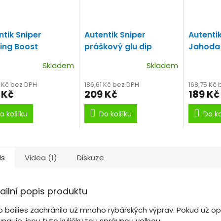
ntik Sniper
Autentik Sniper
Autentik
ing Boost
práškový glu dip
Jahoda 
wberry (jahoda)
Jahoda-Scopex
Skladem
Skladem
ing Boost
Obrovská dávka
esencí!
1 Kč bez DPH
186,61 Kč bez DPH
168,75 Kč
 Kč
209 Kč
189 Kč
o košíku
Do košíku
Do k
is
Videa (1)
Diskuze
ailní popis produktu
o boilies zachránilo už mnoho rybářských výprav. Pokud už op
nguje, jsou tyto kuličky tou správnou volbou.