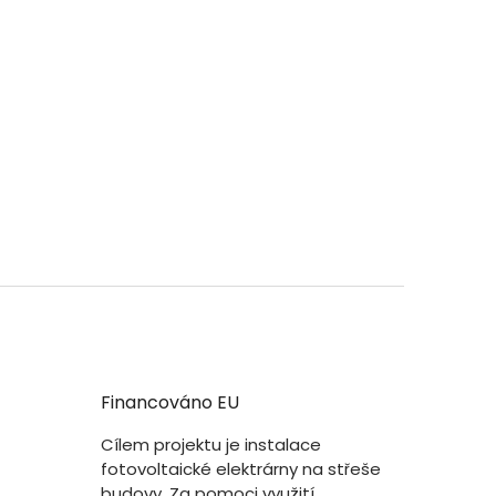
Financováno EU
Cílem projektu je instalace
fotovoltaické elektrárny na střeše
budovy. Za pomoci využití