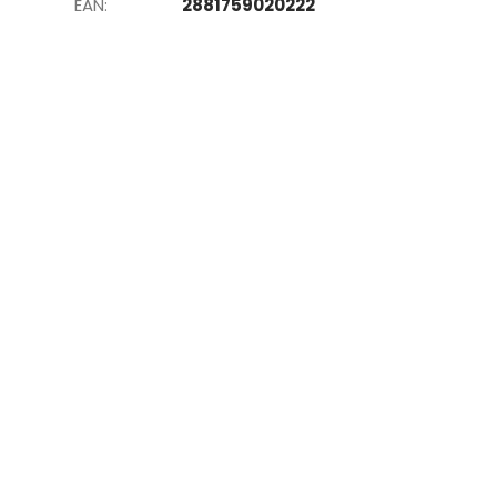
EAN
:
2881759020222