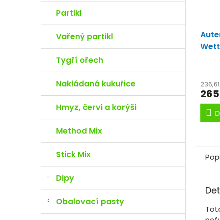
Partikl
Aute
Vařený partikl
Wett
Stra
Tygří ořech
Wett
Nakládaná kukuřice
236,6
265
Hmyz, červi a korýši
D
Method Mix
Stick Mix
Pop
Dipy
Det
Obalovací pasty
Tot
nefu