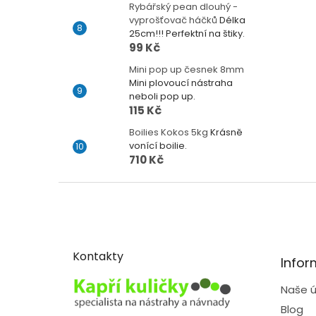
Rybářský pean dlouhý -
vyprošťovač háčků
Délka
25cm!!! Perfektní na štiky.
99 Kč
Mini pop up česnek 8mm
Mini plovoucí nástraha
neboli pop up.
115 Kč
Boilies Kokos 5kg
Krásně
vonící boilie.
710 Kč
Z
á
p
a
t
Kontakty
Infor
í
Naše ú
Blog