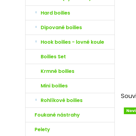
e
l
Hard boilies
Dipované boilies
Hook boilies - lovné koule
Boilies Set
Krmné boilies
Mini boilies
Souv
Rohlíkové boilies
Nov
Foukané nástrahy
Pelety