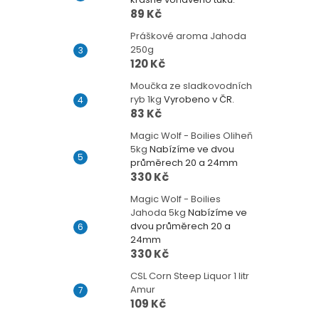
89 Kč
Práškové aroma Jahoda
250g
120 Kč
Moučka ze sladkovodních
ryb 1kg
Vyrobeno v ČR.
83 Kč
Magic Wolf - Boilies Oliheň
5kg
Nabízíme ve dvou
průměrech 20 a 24mm
330 Kč
Magic Wolf - Boilies
Jahoda 5kg
Nabízíme ve
dvou průměrech 20 a
24mm
330 Kč
CSL Corn Steep Liquor 1 litr
Amur
109 Kč