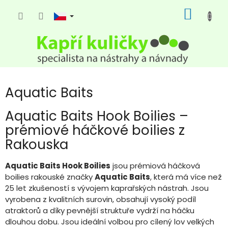
Přejít
NÁKUP
na
KOŠÍK
obsah
Aquatic Baits
Aquatic Baits Hook Boilies –
prémiové háčkové boilies z
Rakouska
Aquatic Baits Hook Boilies
jsou prémiová háčková
boilies rakouské značky
Aquatic Baits
, která má více než
25 let zkušeností s vývojem kaprařských nástrah. Jsou
vyrobena z kvalitních surovin, obsahují vysoký podíl
atraktorů a díky pevnější struktuře vydrží na háčku
dlouhou dobu. Jsou ideální volbou pro cílený lov velkých