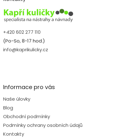
t
í
+420 602 277 110
(Po-So, 8-17 hod.)
info@kaprikulicky.cz
Informace pro vás
Naše úlovky
Blog
Obchodní podmínky
Podmínky ochrany osobních údajů
Kontakty