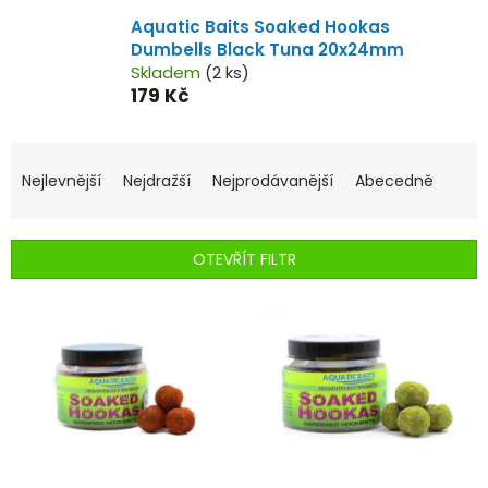
Aquatic Baits Soaked Hookas
Dumbells Black Tuna 20x24mm
Skladem
(2 ks)
179 Kč
Ř
a
Nejlevnější
Nejdražší
Nejprodávanější
Abecedně
z
e
n
OTEVŘÍT FILTR
í
p
V
r
ý
o
p
d
i
u
s
k
p
t
r
ů
o