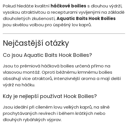
Pokud hledáte kvalitní
háčkové boilies
s dlouhou výdrží,
vysokou atraktivitou a recepturami vyvíjenými na základě
dlouholetých zkušeností,
Aquatic Baits Hook Boilies
jsou skvělou volbou pro úspěšný lov kaprů.
Nejčastější otázky
Co jsou Aquatic Baits Hook Boilies?
Jsou to prémiová háčková boilies určená přímo na
vlasovou montáž. Oproti běžnému krmnému boilies
obsahují více atraktorů, intenzivnější aroma a mají delší
výdrž na háčku.
Kdy je nejlepší používat Hook Boilies?
Jsou ideální při cíleném lovu velkých kaprů, na silně
prochytávaných revírech i během krátkých nebo
dlouhých rybářských výprav.