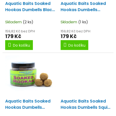
d
Aquatic Baits Soaked
Aquatic Baits Soaked
u
Hookas Dumbells Black
Hookas Dumbells
k
Tuna 20x24mm
Mussel Shrimp
t
Skladem
(2 ks)
20x24mm
Skladem
(1 ks)
ů
159,82 Kč bez DPH
159,82 Kč bez DPH
179 Kč
179 Kč
Do košíku
Do košíku
Aquatic Baits Soaked
Aquatic Baits Soaked
Hookas Dumbells
Hookas Dumbells Squid
Scoba Fish 20x24mm
Red 20x24mm