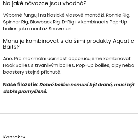
Na jaké návazce jsou vhodná?
Výborně fungují na klasické vlasové montáži, Ronnie Rig,
Spinner Rig, Blowback Rig, D-Rig i v kombinaci s Pop-Up
boilies jako montáž Snowman.
Mohu je kombinovat s dalšími produkty Aquatic
Baits?
Ano. Pro maximální účinnost doporučujeme kombinovat
Hook Boilies s trvanlivým boilies, Pop-Up boilies, dipy nebo
boostery stejné příchutě.
Naše filozofie:
Dobré boilies
nemusí být drahé, musí být
dobře promyšlené.
Z
á
p
a
Kontakty