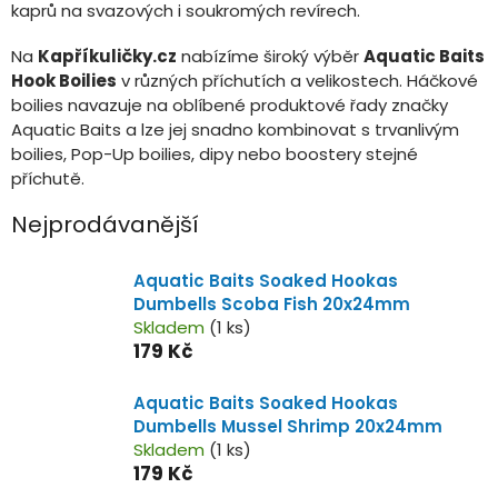
kaprů na svazových i soukromých revírech.
Na
Kapříkuličky.cz
nabízíme široký výběr
Aquatic Baits
Hook Boilies
v různých příchutích a velikostech. Háčkové
boilies navazuje na oblíbené produktové řady značky
Aquatic Baits a lze jej snadno kombinovat s trvanlivým
boilies, Pop-Up boilies, dipy nebo boostery stejné
příchutě.
Nejprodávanější
Aquatic Baits Soaked Hookas
Dumbells Scoba Fish 20x24mm
Skladem
(1 ks)
179 Kč
Aquatic Baits Soaked Hookas
Dumbells Mussel Shrimp 20x24mm
Skladem
(1 ks)
179 Kč