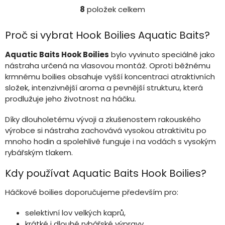
8
položek celkem
O
v
l
Proč si vybrat Hook Boilies Aquatic Baits?
á
d
Aquatic Baits Hook Boilies
bylo vyvinuto speciálně jako
a
nástraha určená na vlasovou montáž. Oproti běžnému
c
krmnému boilies obsahuje vyšší koncentraci atraktivních
í
složek, intenzivnější aroma a pevnější strukturu, která
p
r
prodlužuje jeho životnost na háčku.
v
k
Díky dlouholetému vývoji a zkušenostem rakouského
y
výrobce si nástraha zachovává vysokou atraktivitu po
v
mnoho hodin a spolehlivě funguje i na vodách s vysokým
ý
rybářským tlakem.
p
i
Kdy používat Aquatic Baits Hook Boilies?
s
u
Háčkové boilies doporučujeme především pro:
selektivní lov velkých kaprů,
krátké i dlouhé rybářské výpravy,