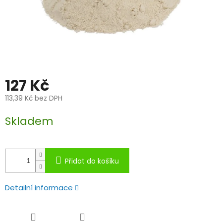
127 Kč
113,39 Kč bez DPH
Měrná
Skladem
cena:
Přidat do košíku
Detailní informace