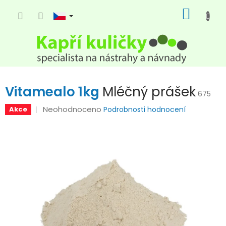
Přejít
NÁKUP
na
KOŠÍK
obsah
Vitamealo 1kg
Mléčný prášek
675
Průměrné
Neohodnoceno
Akce
Podrobnosti hodnocení
hodnocení
produktu
je
0,0
z
5
hvězdiček.