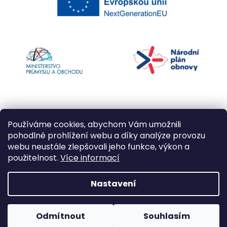
Používáme cookies, abychom Vám umožnili
pohodlné prohlížení webu a díky analýze provozu
webu neustále zlepšovali jeho funkce, výkon a
použitelnost.
Více informací
Vytvořil Shoptet
Nastavení
Copyright 2026
Kapří kuličky
. Všechna práva
Odmítnout
Souhlasím
vyhrazena.
Upravit nastavení cookies