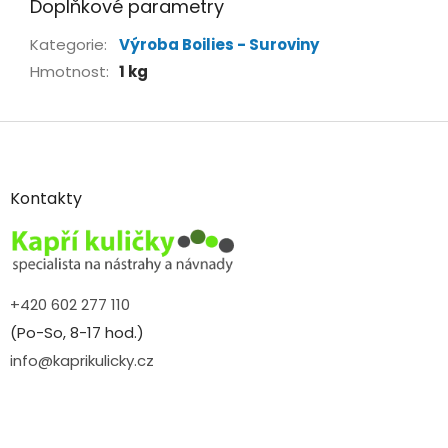
Doplňkové parametry
Kategorie
:
Výroba Boilies - Suroviny
Hmotnost
:
1 kg
Z
á
p
a
Kontakty
t
í
+420 602 277 110
(Po-So, 8-17 hod.)
info@kaprikulicky.cz