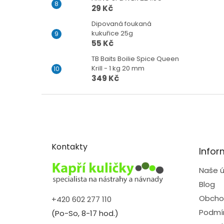
29 Kč
Dipovaná foukaná
kukuřice 25g
55 Kč
TB Baits Boilie Spice Queen
Krill - 1 kg 20 mm
349 Kč
Z
á
p
a
t
Kontakty
Infor
í
Naše ú
Blog
Obcho
+420 602 277 110
Podmín
(Po-So, 8-17 hod.)