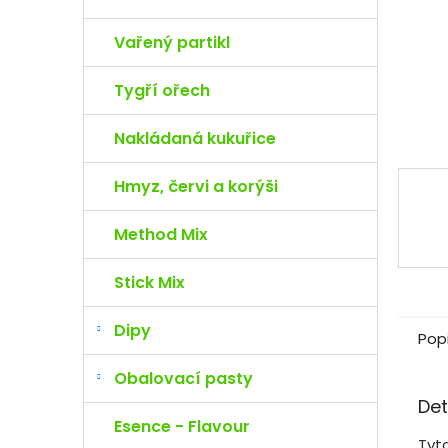
e
l
Vařený partikl
Tygří ořech
Nakládaná kukuřice
Hmyz, červi a korýši
Method Mix
Stick Mix
Dipy
Pop
Obalovací pasty
Det
Esence - Flavour
Tyt