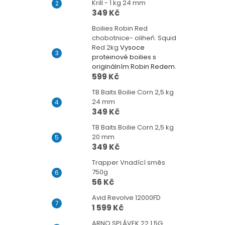
Krill - 1 kg 24 mm
349 Kč
Boilies Robin Red
chobotnice- oliheň. Squid
Red 2kg
Vysoce
proteinové boilies s
originálním Robin Redem.
599 Kč
TB Baits Boilie Corn 2,5 kg
24 mm
349 Kč
TB Baits Boilie Corn 2,5 kg
20 mm
349 Kč
Trapper Vnadící směs
750g
56 Kč
Avid Revolve 12000FD
1 599 Kč
ARNO SPLÁVEK 22 1.5G