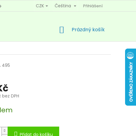
CZK
Čeština
Přihlášení
KY OCHRANY OSOBNÍCH ÚDAJŮ
KONTAKTY
NÁKUPNÍ
Prázdný košík
KOŠÍK
.
495
Kč
č bez DPH
dem
Přidat do košíku