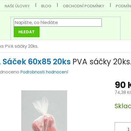
NAŠE ÚLOVKY
BLOG
OBCHODNÍ PODMÍNKY
PODMÍN
HLEDAT
0ks
PVA sáčky 20ks.
 Sáček 60x85 20ks
PVA sáčky 20ks
rné
dnoceno
Podrobnosti hodnocení
cení
90 
tu
74,38 K
Měrná
Skla
cena:
ček.