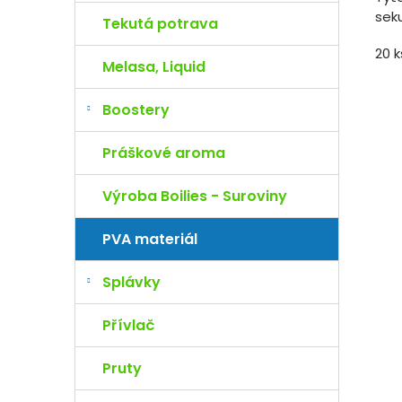
sek
Tekutá potrava
20 
Melasa, Liquid
Boostery
Práškové aroma
Výroba Boilies - Suroviny
PVA materiál
Splávky
Přívlač
Pruty