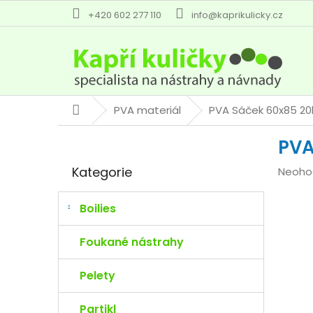
Přejít
+420 602 277 110
info@kaprikulicky.cz
na
obsah
PVA materiál
PVA Sáček 60x85 2
Domů
P
PVA
o
Přeskočit
s
Kategorie
Průmě
Neoho
kategorie
t
hodno
r
produk
a
Boilies
je
n
0,0
n
Foukané nástrahy
z
í
5
p
Pelety
hvězdi
a
n
Partikl