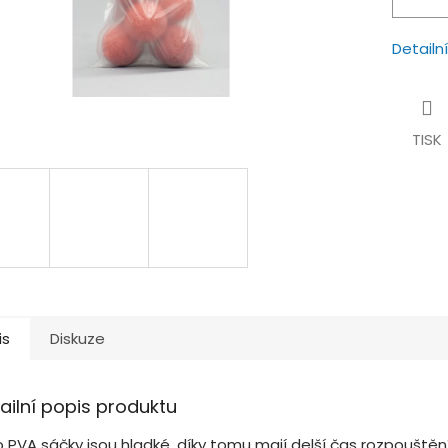
Detailn
TISK
is
Diskuze
ailní popis produktu
o PVA sáčky jsou hladké, díky tomu mají delší čas rozpouštěn