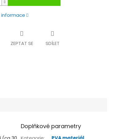
í informace
ZEPTAT SE
SDÍLET
Doplňkové parametry
í (ca 30
Kategorie
:
PVA materiál