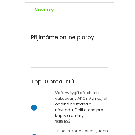
Novinky
Přijímáme online platby
Top 10 produktů
Vařeny tygří ořech mix
vakuovaný AKCE
Vynikající
odolná nástraha a
návnada. Delikatesa pro
kapry a amury.
105 Kč
TB Baits Boilie Spice Queen