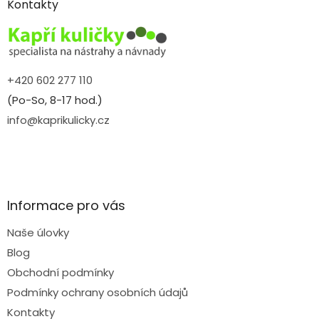
a
Kontakty
t
í
+420 602 277 110
(Po-So, 8-17 hod.)
info@kaprikulicky.cz
Informace pro vás
Naše úlovky
Blog
Obchodní podmínky
Podmínky ochrany osobních údajů
Kontakty