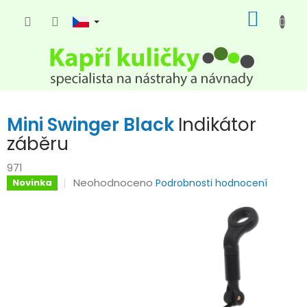
Přejít
NÁKUP
na
KOŠÍK
obsah
Mini Swinger Black
Indikátor
záběru
971
Průměrné
Neohodnoceno
Novinka
Podrobnosti hodnocení
hodnocení
produktu
je
0,0
z
5
hvězdiček.