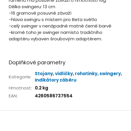
rameno má posuvné závaží o hmotnosti 16g.
Délka swingeru: 13 cm
-16 gramové posuvné závaží
-hlava swingru s místem pro Beta světlo
-celý swinger v nenápadné matné černé barvě
-kromě toho je swinger namísto tradičního
adaptéru vybaven šroubovým adaptérem.
Doplňkové parametry
Stojany, vidličky, rohatinky, swingery,
Kategorie
:
indikátory záběru
Hmotnost
:
0.2 kg
EAN
:
4260586737554
Z
á
p