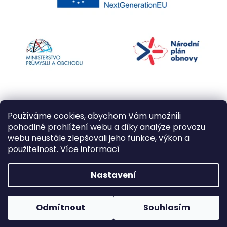
Používáme cookies, abychom Vám umožnili
pohodlné prohlížení webu a díky analýze provozu
webu neustále zlepšovali jeho funkce, výkon a
použitelnost.
Více informací
Vytvořil Shoptet
Nastavení
Copyright 2026
Kapří kuličky
. Všechna práva
Odmítnout
Souhlasím
vyhrazena.
Upravit nastavení cookies