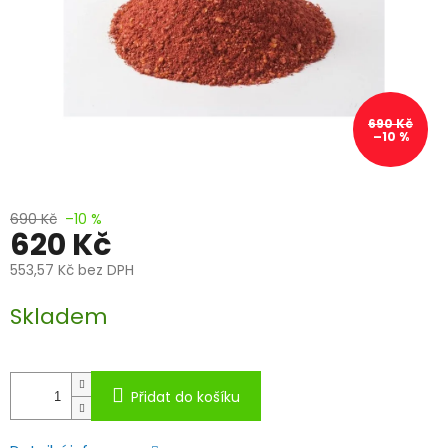
690 Kč
–10 %
690 Kč
–10 %
620 Kč
553,57 Kč bez DPH
Měrná
Skladem
cena:
Přidat do košíku