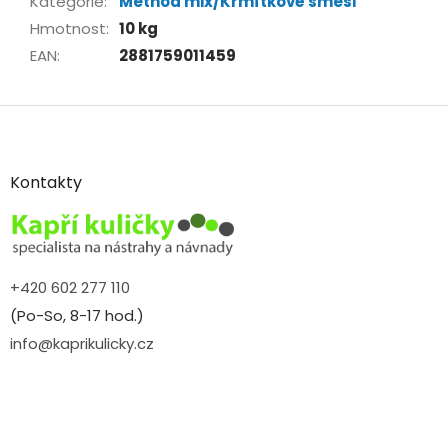
Kategorie
:
Method mix/Krmítkové směsi
Hmotnost
:
10 kg
EAN
:
2881759011459
Z
á
p
a
Kontakty
t
í
+420 602 277 110
(Po-So, 8-17 hod.)
info@kaprikulicky.cz