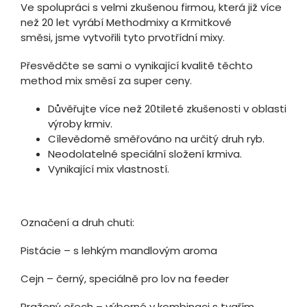
Ve spolupráci s velmi zkušenou firmou, která již více
než 20 let vyrábí Methodmixy a Krmitkové
směsi, jsme vytvořili tyto prvotřídní mixy.
Přesvědčte se sami o vynikající kvalitě těchto
method mix směsí za super ceny.
Důvěřujte více než 20tileté zkušenosti v oblasti
výroby krmiv.
Cílevědomě směřováno na určitý druh ryb.
Neodolatelné speciální složení krmiva.
Vynikající mix vlastností.
Označení a druh chuti:
Pistácie – s lehkým mandlovým aroma
Cejn – černý, speciálně pro lov na feeder
Pražený ořech – výborné v kombinaci s tygřím