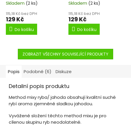
Skladem
(2 ks)
dip.
Skladem
(2 ks)
115,18 Kč bez DPH
115,18 Kč bez DPH
129 Kč
129 Kč
Do košíku
Do košíku
ZOBRAZIT VŠECHNY SOUVISEJÍCÍ PRODUKTY
Popis
Podobné (6)
Diskuze
Detailní popis produktu
Method mixy ryba/ jahoda obsahují kvalitní suché
rybí aroma zjemněné sladkou jahodou.
Vyvážené složení těchto method mixu je pro
cílenou skupinu ryb neodolatelné.