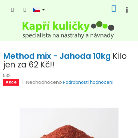
Přejít
NÁKUP
na
KOŠÍK
obsah
Method mix - Jahoda 10kg
Kilo
jen za 62 Kč!!
532
Průměrné
Neohodnoceno
Akce
Podrobnosti hodnocení
hodnocení
produktu
je
0,0
z
5
hvězdiček.