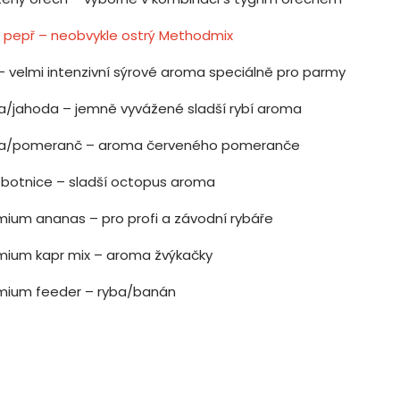
li pepř – neobvykle ostrý Methodmix
 – velmi intenzivní sýrové aroma speciálně pro parmy
a/jahoda – jemně vyvážené sladší rybí aroma
a/pomeranč – aroma červeného pomeranče
botnice – sladší octopus aroma
mium ananas – pro profi a závodní rybáře
mium kapr mix – aroma žvýkačky
mium feeder – ryba/banán