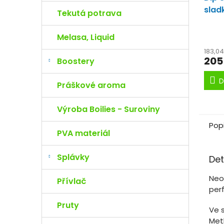
slad
Tekutá potrava
sladk
Melasa, Liquid
183,0
205
Boostery
D
Práškové aroma
Výroba Boilies - Suroviny
Pop
PVA materiál
Splávky
Det
Neo
Přívlač
per
Pruty
Ve s
Meth