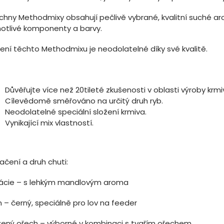
chny Methodmixy obsahují pečlivě vybrané, kvalitní suché a
notlivé komponenty a barvy.
žení těchto Methodmixu je neodolatelné díky své kvalitě.
Důvěřujte více než 20tileté zkušenosti v oblasti výroby krmi
Cílevědomě směřováno na určitý druh ryb.
Neodolatelné speciální složení krmiva.
Vynikající mix vlastností.
ačení a druh chuti:
tácie – s lehkým mandlovým aroma
 – černý, speciálně pro lov na feeder
žený ořech – výborné v kombinaci s tygřím ořechem