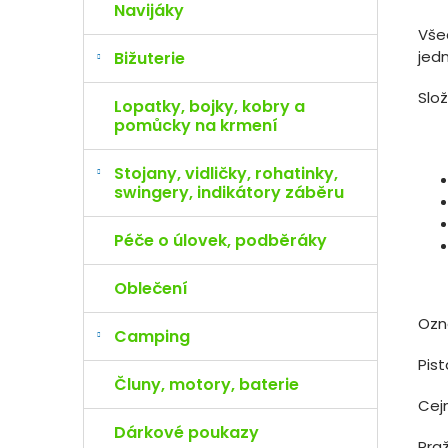
Navijáky
Vše
jed
Bižuterie
Slo
Lopatky, bojky, kobry a
pomůcky na krmení
Stojany, vidličky, rohatinky,
swingery, indikátory záběru
Péče o úlovek, podběráky
Oblečení
Ozn
Camping
Pis
Čluny, motory, baterie
Cejn
Dárkové poukazy
Pra