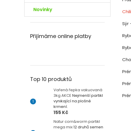
Novinky
Chi
Sýr
Ryb
Přijímáme online platby
Ryb
Cho
Pré
Top 10 produktů
Pré
Vařená řepka vakuovaná
Pré
3kg AKCE
Nejmenší partikl
vynikající na plošné
krmení.
155 Kč
Natur corn&worm partikl
mega mix
12 druhů semen