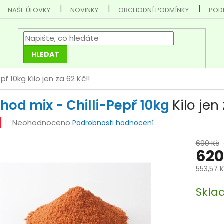
NAŠE ÚLOVKY
NOVINKY
OBCHODNÍ PODMÍNKY
POD
HLEDAT
epř 10kg
Kilo jen za 62 Kč!!
hod mix - Chilli-Pepř 10kg
Kilo jen
Průměrné
Neohodnoceno
Podrobnosti hodnocení
hodnocení
690 Kč
produktu
620
je
0,0
553,57 
z
Měrná
5
Skla
cena:
hvězdiček.