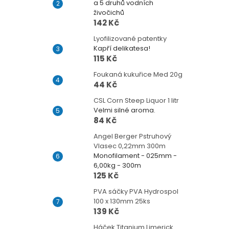
a 5 druhů vodních
živočichů
142 Kč
Lyofilizované patentky
Kapří delikatesa!
115 Kč
Foukaná kukuřice Med 20g
44 Kč
CSL Corn Steep Liquor 1 litr
Velmi silné aroma.
84 Kč
Angel Berger Pstruhový
Vlasec 0,22mm 300m
Monofilament - 025mm -
6,00kg - 300m
125 Kč
PVA sáčky PVA Hydrospol
100 x 130mm 25ks
139 Kč
Háček Titanium Limerick