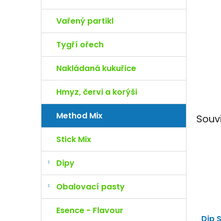
e
l
Vařený partikl
Tygří ořech
Nakládaná kukuřice
Hmyz, červi a korýši
Method Mix
Souv
Stick Mix
Dipy
Obalovací pasty
Esence - Flavour
Dip 