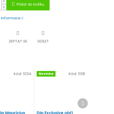
Přidat do košíku
í informace
ZEPTAT SE
SDÍLET
Kód:
1034
Kód:
1108
Novinka
Další
produkt
ip Mauricius
Dip Exclusive obři