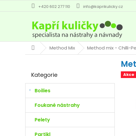
Přejít
+420 602 277 110
info@kaprikulicky.cz
na
obsah
Method Mix
Method mix - Chilli-P
Domů
P
Met
o
Přeskočit
s
Kategorie
Akce
kategorie
t
r
a
Boilies
n
n
Foukané nástrahy
í
p
Pelety
a
n
Partikl