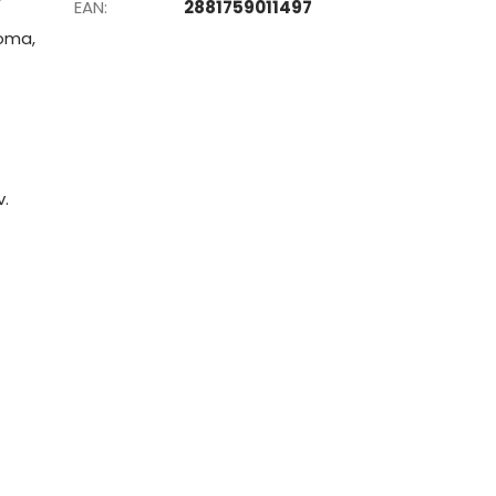
EAN
:
2881759011497
roma,
v.