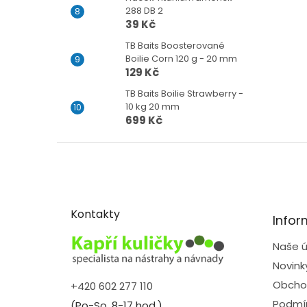
288 DB 2
39 Kč
TB Baits Boosterované
Boilie Corn 120 g - 20 mm
129 Kč
TB Baits Boilie Strawberry -
10 kg 20 mm
699 Kč
Z
á
p
a
t
Kontakty
Infor
í
Naše ú
Novink
Obcho
+420 602 277 110
Podmín
(Po-So, 8-17 hod.)