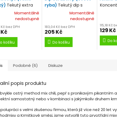
ký)
Tekutý extra
ryba)
Tekutý dip s
Koncent
ý dip
ovocno-rybím aroma.
dip.
Momentálně
Momentálně
nedostupné
nedostupné
115,18 Kč 
4 Kč bez DPH
183,04 Kč bez DPH
129 Kč
 Kč
205 Kč
Do k
o košíku
Do košíku
is
Podobné (6)
Diskuze
ailní popis produktu
bvykle ostrý method mix chili, pepř s pronikavým pikantním 
fektní samostatný nebo v kombinaci s jakýmkoliv druhem krm
polupráci s velmi zkušenou firmou, která již více než 20 let vy
odmixy a Krmitkové směsi, jsme vytvořili tyto prvotřídní mixy