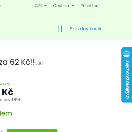
CZK
Čeština
Přihlášení
MÍNKY OCHRANY OSOBNÍCH ÚDAJŮ
KONTAKTY
NÁKUPNÍ
Prázdný košík
KOŠÍK
 za 62 Kč!!
536
–10 %
 Kč
Kč bez DPH
dem