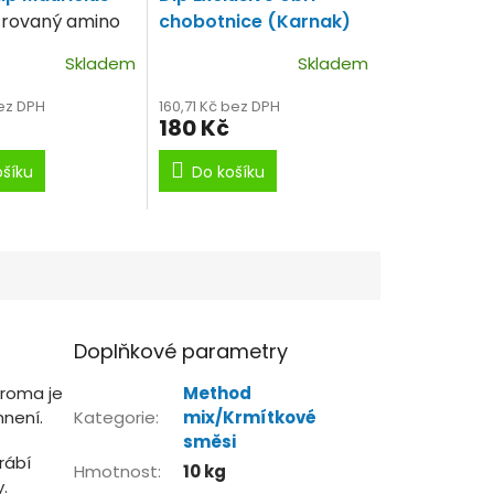
rovaný amino
chobotnice (Karnak)
100ml
Mix sardele,
Skladem
Skladem
výluhu chobotnic s
nádechem olihně.
bez DPH
160,71 Kč bez DPH
180 Kč
ošíku
Do košíku
Doplňkové parametry
aroma je
Method
není.
Kategorie
:
mix/Krmítkové
směsi
rábí
Hmotnost
:
10 kg
.