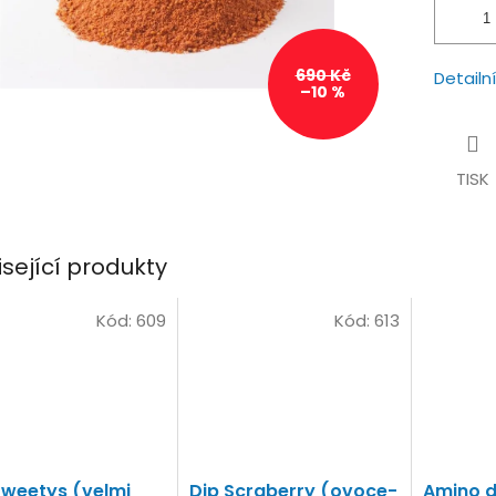
690 Kč
Detailn
–10 %
TISK
isející produkty
Kód:
609
Kód:
613
Sweetys (velmi
Dip Scraberry (ovoce-
Amino d