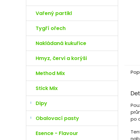
e
l
Vařený partikl
Tygří ořech
Nakládaná kukuřice
Hmyz, červi a korýši
Pop
Method Mix
Stick Mix
Det
Dipy
Pou
prů
Obalovací pasty
po c
Tent
Esence - Flavour
nab