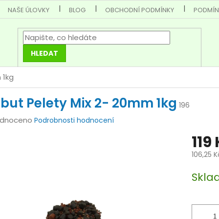
NAŠE ÚLOVKY
BLOG
OBCHODNÍ PODMÍNKY
PODMÍN
HLEDAT
 1kg
ibut Pelety Mix 2- 20mm 1kg
196
rné
dnoceno
Podrobnosti hodnocení
cení
119
tu
106,25 
Měrná
Skla
cena:
ček.