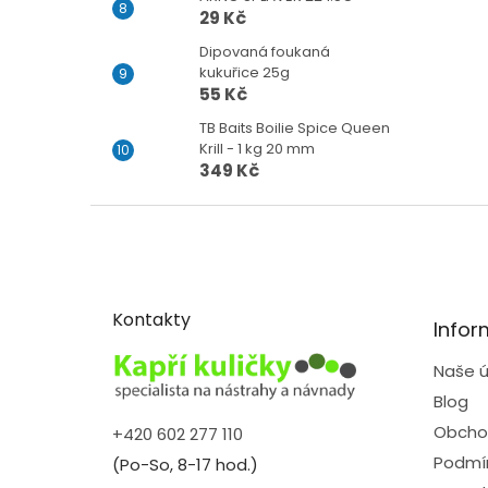
29 Kč
Dipovaná foukaná
kukuřice 25g
55 Kč
TB Baits Boilie Spice Queen
Krill - 1 kg 20 mm
349 Kč
Z
á
p
a
t
Kontakty
Infor
í
Naše ú
Blog
Obcho
+420 602 277 110
Podmín
(Po-So, 8-17 hod.)