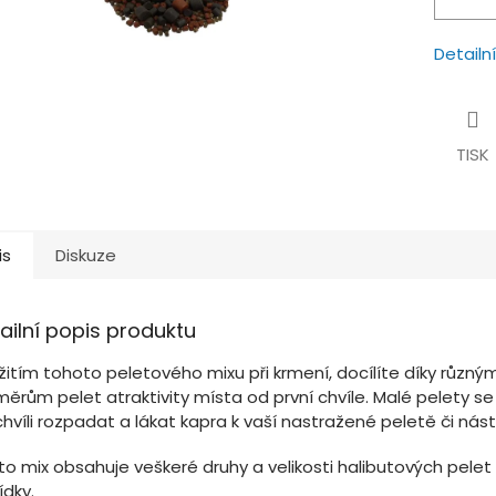
Detailn
TISK
is
Diskuze
ailní popis produktu
žitím tohoto peletového mixu při krmení, docílíte díky různý
měrům pelet atraktivity místa od první chvíle. Malé pelety s
hvíli rozpadat a lákat kapra k vaší nastražené peletě či nást
o mix obsahuje veškeré druhy a velikosti halibutových pelet 
ídky.