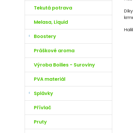
Tekutá potrava
Dík
krmn
Melasa, Liquid
Hal
Boostery
Práškové aroma
Výroba Boilies - Suroviny
PVA materiál
Splávky
Přívlač
Pruty