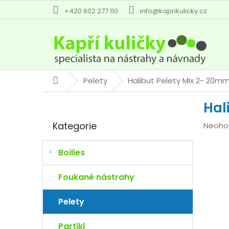
Přejít
+420 602 277 110
info@kaprikulicky.cz
na
obsah
Pelety
Halibut Pelety Mix 2- 20mm
Domů
P
Hal
o
Přeskočit
s
Kategorie
Průmě
Neoho
kategorie
t
hodno
r
produk
a
Boilies
je
n
0,0
n
Foukané nástrahy
z
í
5
p
Pelety
hvězdi
a
n
Partikl