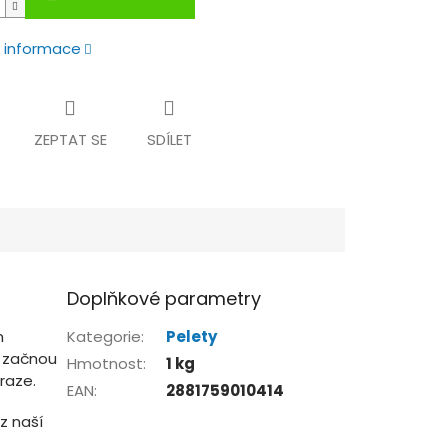
í informace
ZEPTAT SE
SDÍLET
Doplňkové parametry
m
Kategorie
:
Pelety
e začnou
Hmotnost
:
1 kg
raze.
EAN
:
2881759010414
z naší