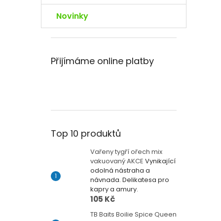
Novinky
Přijímáme online platby
Top 10 produktů
Vařeny tygří ořech mix
vakuovaný AKCE
Vynikající
odolná nástraha a
návnada. Delikatesa pro
kapry a amury.
105 Kč
TB Baits Boilie Spice Queen