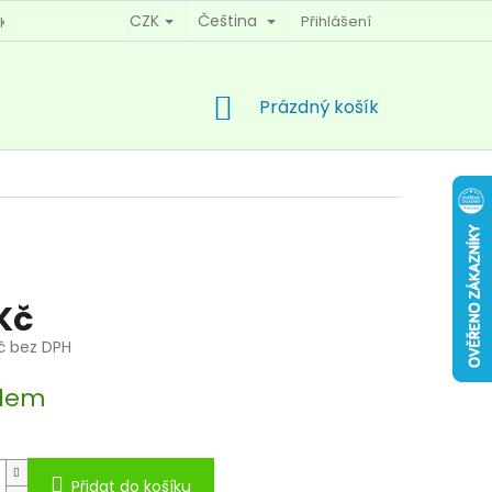
CZK
Čeština
Přihlášení
KY OCHRANY OSOBNÍCH ÚDAJŮ
KONTAKTY
NÁKUPNÍ
Prázdný košík
KOŠÍK
 Kč
Kč bez DPH
dem
Přidat do košíku