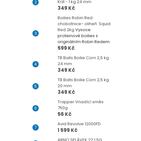
Krill - 1 kg 24 mm
349 Kč
Boilies Robin Red
chobotnice- oliheň. Squid
Red 2kg
Vysoce
proteinové boilies s
originálním Robin Redem.
599 Kč
TB Baits Boilie Corn 2,5 kg
24 mm
349 Kč
TB Baits Boilie Corn 2,5 kg
20 mm
349 Kč
Trapper Vnadící směs
750g
56 Kč
Avid Revolve 12000FD
1 599 Kč
ARNO SPLÁVEK 22 1.5G