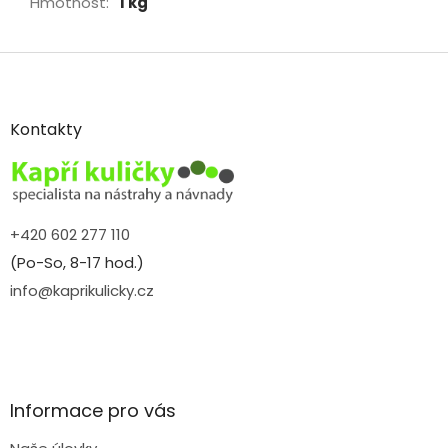
Hmotnost
:
1 kg
Z
á
p
a
Kontakty
t
í
+420 602 277 110
(Po-So, 8-17 hod.)
info@kaprikulicky.cz
Informace pro vás