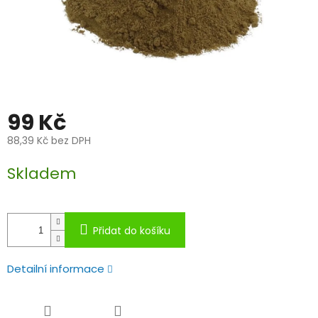
99 Kč
88,39 Kč bez DPH
Měrná
Skladem
cena:
Přidat do košíku
Detailní informace