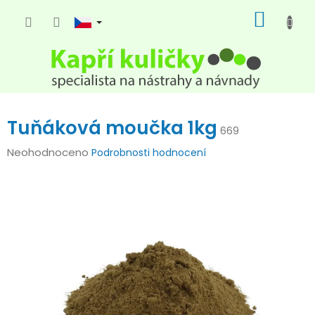
Přejít
NÁKUP
na
KOŠÍK
obsah
Tuňáková moučka 1kg
669
Průměrné
Neohodnoceno
Podrobnosti hodnocení
hodnocení
produktu
je
0,0
z
5
hvězdiček.