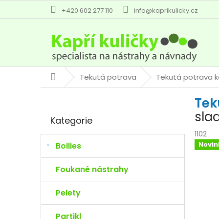
Přejít
+420 602 277 110
info@kaprikulicky.cz
na
obsah
Tekutá potrava
Tekutá potrava k
Domů
P
Tek
o
Přeskočit
s
sla
Kategorie
kategorie
t
r
1102
a
Novin
Boilies
n
n
Foukané nástrahy
í
p
Pelety
a
n
Partikl