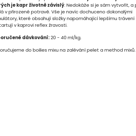
rých je kapr životně závislý
. Nedokáže si je sám vytvořit, a 
dá v přirozené potravě. Vše je navíc dochuceno dokonalými
ulátory, které obsahují složky napomáhající lepšímu trávení
artují v kaprovi reflex žravosti.
oručené dávkování:
20 - 40 ml/kg.
oručujeme do boilies mixu na zalévání pelet a method mixů.