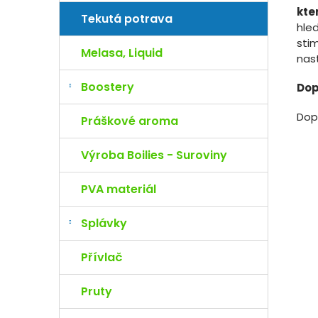
kte
Tekutá potrava
hle
stim
Melasa, Liquid
nast
Boostery
Dop
Dop
Práškové aroma
Výroba Boilies - Suroviny
PVA materiál
Splávky
Přívlač
Pruty