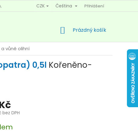
CZK
Čeština
Přihlášení
MÍNKY OCHRANY OSOBNÍCH ÚDAJŮ
KONTAKTY
NÁKUPNÍ
Prázdný košík
KOŠÍK
a vůně olihní
opatra) 0,5l
Kořeněno-
 Kč
č bez DPH
dem