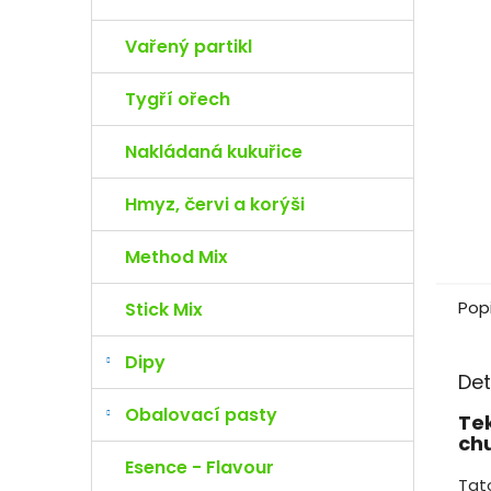
e
l
Vařený partikl
Tygří ořech
Nakládaná kukuřice
Hmyz, červi a korýši
Method Mix
Pop
Stick Mix
Dipy
Det
Obalovací pasty
Te
chu
Esence - Flavour
Tat