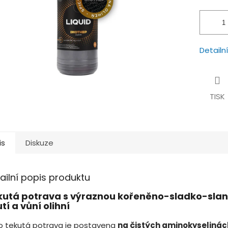
hvězdiček.
Detailn
TISK
is
Diskuze
ailní popis produktu
kutá potrava s výraznou kořeněno-sladko-sla
tí a vůní olihní
o tekutá potrava je postavena
na čistých aminokyselinác