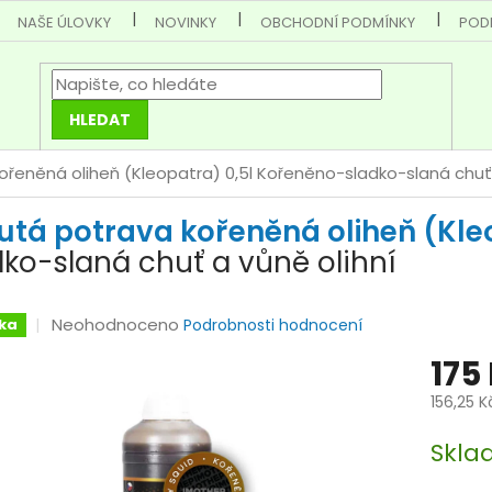
NAŠE ÚLOVKY
NOVINKY
OBCHODNÍ PODMÍNKY
POD
HLEDAT
ořeněná oliheň (Kleopatra) 0,5l
Kořeněno-sladko-slaná chuť 
utá potrava kořeněná oliheň (Kle
dko-slaná chuť a vůně olihní
Průměrné
Neohodnoceno
ka
Podrobnosti hodnocení
hodnocení
175
produktu
je
156,25 K
0,0
Měrná
z
Skla
cena:
5