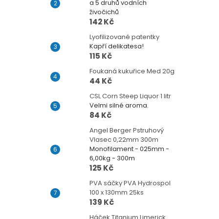
a 5 druhů vodních
živočichů
142 Kč
Lyofilizované patentky
Kapří delikatesa!
115 Kč
Foukaná kukuřice Med 20g
44 Kč
CSL Corn Steep Liquor 1 litr
Velmi silné aroma.
84 Kč
Angel Berger Pstruhový
Vlasec 0,22mm 300m
Monofilament - 025mm -
6,00kg - 300m
125 Kč
PVA sáčky PVA Hydrospol
100 x 130mm 25ks
139 Kč
Háček Titanium Limerick