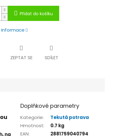
Přidat do košíku
í informace
ZEPTAT SE
SDÍLET
Doplňkové parametry
nou
Kategorie
:
Tekutá potrava
Hmotnost
:
0.7 kg
EAN
:
2881759040794
h, na