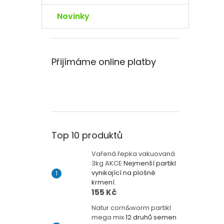
Novinky
Přijímáme online platby
Top 10 produktů
Vařená řepka vakuovaná
3kg AKCE
Nejmenší partikl
vynikající na plošné
krmení.
155 Kč
Natur corn&worm partikl
mega mix
12 druhů semen