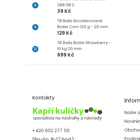
288 DB 2
39 Kč
TB Baits Boosterované
Boilie Corn 120 g - 20 mm
129 Kč
TB Baits Boilie Strawberry -
10 kg 20 mm
699 Kč
Z
á
p
a
t
Kontakty
Infor
í
Naše ú
Novink
Obcho
+420 602 277 110
Podmín
(Po-So, 8-17 hod.)