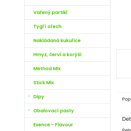
e
l
Vařený partikl
Tygří ořech
Nakládaná kukuřice
Hmyz, červi a korýši
Method Mix
Stick Mix
Dipy
Pop
Obalovací pasty
Det
Esence - Flavour
Pele