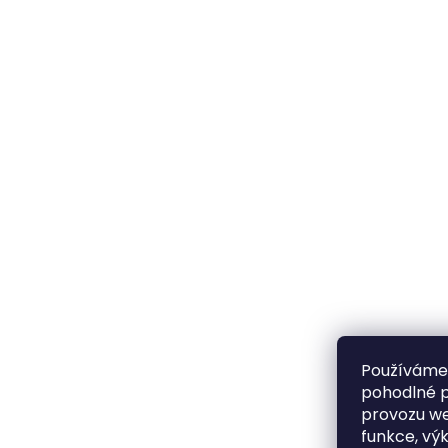
Používáme
pohodlné p
provozu we
funkce, vý