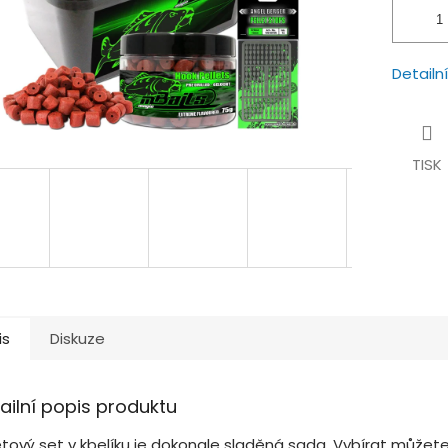
Detailn
TISK
is
Diskuze
ailní popis produktu
tový set v kbelíku je dokonale sladěná sada. Vybírat můžete