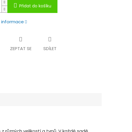
Přidat do košíku
í informace
ZEPTAT SE
SDÍLET
 z různých velikostí a typů. V každé sadě