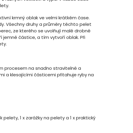
lety.
aktivní krmný oblak ve velmi krátkém čase.
ody. Všechny druhy a průměry těchto pelet
erec, ze kterého se uvolňují malé drobné
í jemné částice, a tím vytvoří oblak. Při
ety.
ým procesem na snadno stravitelné a
i a klesajícími částicemi přitahuje ryby na
pelety, 1 x zarážky na pelety a 1 x praktický