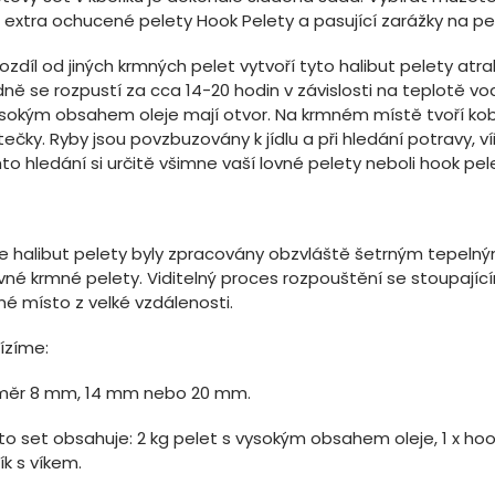
 extra ochucené pelety Hook Pelety a pasující zarážky na pe
ozdíl od jiných krmných pelet vytvoří tyto halibut pelety atr
dně se rozpustí za cca 14-20 hodin v závislosti na teplotě v
ysokým obsahem oleje mají otvor. Na krmném místě tvoří kob
ečky. Ryby jsou povzbuzovány k jídlu a při hledání potravy, víř
o hledání si určitě všimne vaší lovné pelety neboli hook pel
e halibut pelety byly zpracovány obzvláště šetrným tepeln
vné krmné pelety. Viditelný proces rozpouštění se stoupajícím
né místo z velké vzdálenosti.
ízíme:
měr 8 mm, 14 mm nebo 20 mm.
o set obsahuje: 2 kg pelet s vysokým obsahem oleje, 1 x hook 
ík s víkem.