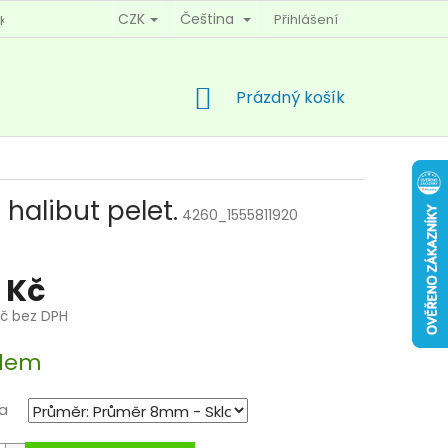
CZK
Čeština
Přihlášení
KY OCHRANY OSOBNÍCH ÚDAJŮ
KONTAKTY
NÁKUPNÍ
Prázdný košík
KOŠÍK
 halibut pelet.
4260_1555811920
 Kč
Kč bez DPH
dem
a