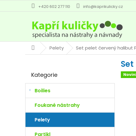
Přejít
+420 602 277 110
info@kaprikulicky.cz
na
obsah
Pelety
Set pelet červený halibut
Domů
P
Set
o
Přeskočit
s
Kategorie
Novin
kategorie
t
r
a
Boilies
n
n
Foukané nástrahy
í
p
Pelety
a
n
Partikl