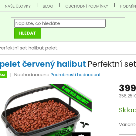
NAŠE ÚLOVKY
BLOG
OBCHODNÍ PODMÍNKY
PODMÍN
HLEDAT
Perfektní set halibut pelet.
 pelet červený halibut
Perfektní set
Průměrné
Neohodnoceno
ka
Podrobnosti hodnocení
hodnocení
399
produktu
je
356,25 
0,0
Měrná
z
Skla
cena:
5
hvězdiček.
Variant