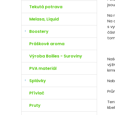
jsou
Tekutá potrava
Na r
Melasa, Liquid
Na 
s v
Boostery
část
tomt
Práškové aroma
Výroba Boilies - Suroviny
Naš
výži
PVA materiál
krm
Splávky
Nab
Prů
Přívlač
Tent
Pruty
kbel