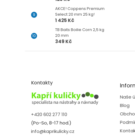
AKCE! Coppens Premium
Select 20 mm 25 kg!
1 425 Kč
TB Baits Boilie Corn 2,5 kg
20 mm
349 Kč
Z
á
p
a
t
Kontakty
Infor
í
Naše ú
Blog
Obcho
+420 602 277 110
Podmín
(Po-So, 8-17 hod.)
Kontak
info@kaprikulicky.cz