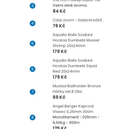
Velmi silné aroma.
84 Kč
Carp zoom - Sada bročků
76 Kč
Aquatic Baits Soaked
Hookas Dumbells Mussel
Shrimp 20x24mm
179 Kč
Aquatic Baits Soaked
Hookas Dumbells Squid
Red 20x24mm
179 Kč
Mustad Baitholder Bronze
Háčky vel.8 12ks
69 Kč
Angel Berger Kaprový
Vlasec 0,25mm 300m
Monofilament - 025mm -
6,00kg - 300m
125 Kč