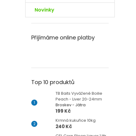
Novinky
Přijímáme online platby
Top 10 produktů
TB Baits Vyvážené Boilie
Peach - Liver 20-24mm
Broskev - Játra
199 Kč
Krmná kukuřice 10kg
240 Kč
CSL Corn Steep Liquor 1 litr