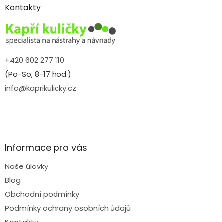
a
Kontakty
t
í
+420 602 277 110
(Po-So, 8-17 hod.)
info@kaprikulicky.cz
Informace pro vás
Naše úlovky
Blog
Obchodní podmínky
Podmínky ochrany osobních údajů
Kontakty