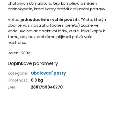
chuťových stimulátorů, tep komplexů a mixem
aminokyselin, které kapry dráždí k přijímání potravy.
Velice
jednoduché a rychlé použití
. Těsto, kterým
obalíte vaši nástrahu (boilies, peletu) začne ve
vodě uvolňovat atraktivní látky, které lákají kapry k
tomu, aby bez problému přijímali právě vaši
nástrahu.
Balení: 200g
Doplňkové parametry
Kategorie
:
Obalovací pasty
Hmotnost
:
0.3 kg
EAN
:
2881759040770
Z
á
p