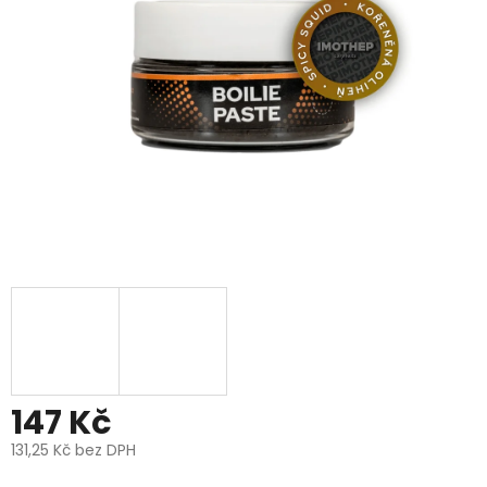
5
hvězdiček.
147 Kč
131,25 Kč bez DPH
Měrná