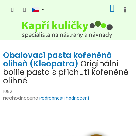
Přejít
NÁKUP
na
KOŠÍK
obsah
Obalovací pasta kořeněná
oliheň (Kleopatra)
Originální
boilie pasta s příchutí kořeněné
olihně.
1082
Průměrné
Neohodnoceno
Podrobnosti hodnocení
hodnocení
produktu
je
0,0
z