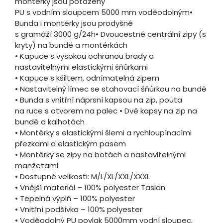
montérky jsou potaženy
PU s vodním sloupcem 5000 mm voděodolným•
Bunda i montérky jsou prodyšné
s gramáží 3000 g/24h• Dvoucestné centrální zipy (s
kryty) na bundě a montérkách
• Kapuce s vysokou ochranou brady a
nastavitelnými elastickými šňůrkami
• Kapuce s kšiltem, odnímatelná zipem
• Nastavitelný límec se stahovací šňůrkou na bundě
• Bunda s vnitřní náprsní kapsou na zip, pouta
na ruce s otvorem na palec • Dvě kapsy na zip na
bundě a kalhotách
• Montérky s elastickými šlemi a rychloupínacími
přezkami a elastickým pasem
• Montérky se zipy na botách a nastavitelnými
manžetami
• Dostupné velikosti: M/L/XL/XXL/XXXL
• Vnější materiál – 100% polyester Taslan
• Tepelná výplň – 100% polyester
• Vnitřní podšívka – 100% polyester
• Voděodolný PU povlak 5000mm vodní sloupec,