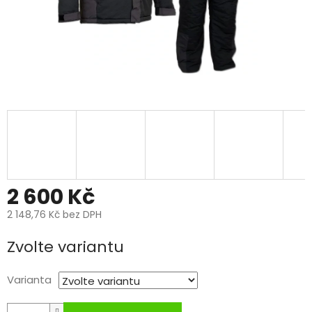
2 600 Kč
2 148,76 Kč bez DPH
Měrná
Zvolte variantu
cena:
Varianta