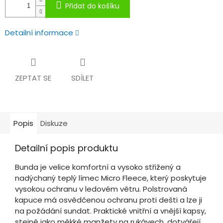
Přidat do košíku
Detailní informace
ZEPTAT SE
SDÍLET
Popis
Diskuze
Detailní popis produktu
Bunda je velice komfortní a vysoko střižený a
nadýchaný teplý límec Micro Fleece, který poskytuje
vysokou ochranu v ledovém větru. Polstrovaná
kapuce má osvědčenou ochranu proti dešti a lze ji
na požádání sundat. Praktické vnitřní a vnější kapsy,
stejně jako měkké manžety na rukávech, dotvářejí