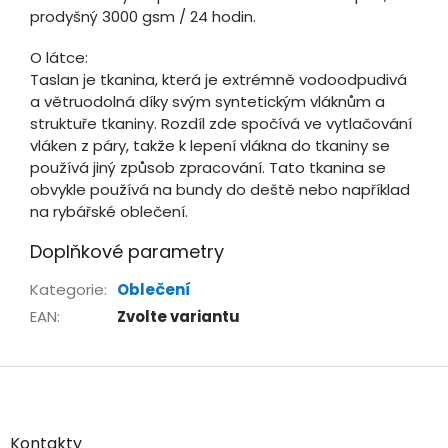
prodyšný 3000 gsm / 24 hodin.
O látce:
Taslan je tkanina, která je extrémně vodoodpudivá
a větruodolná díky svým syntetickým vláknům a
struktuře tkaniny. Rozdíl zde spočívá ve vytlačování
vláken z páry, takže k lepení vlákna do tkaniny se
používá jiný způsob zpracování. Tato tkanina se
obvykle používá na bundy do deště nebo například
na rybářské oblečení.
Doplňkové parametry
Kategorie
:
Oblečení
EAN
:
Zvolte variantu
Z
á
p
a
Kontakty