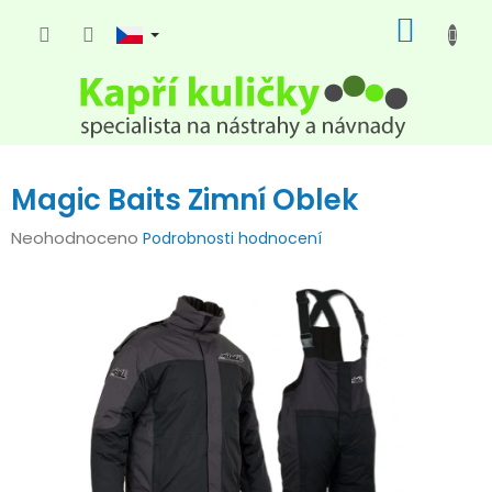
Přejít
NÁKUP
na
KOŠÍK
obsah
Magic Baits Zimní Oblek
Průměrné
Neohodnoceno
Podrobnosti hodnocení
hodnocení
produktu
je
0,0
z
5
hvězdiček.