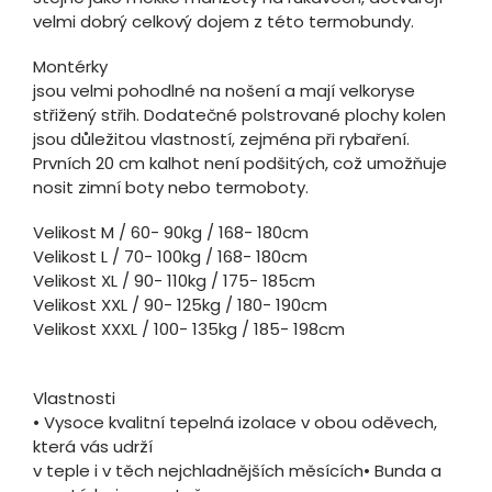
velmi dobrý celkový dojem z této termobundy.
Montérky
jsou velmi pohodlné na nošení a mají velkoryse
střižený střih. Dodatečné polstrované plochy kolen
jsou důležitou vlastností, zejména při rybaření.
Prvních 20 cm kalhot není podšitých, což umožňuje
nosit zimní boty nebo termoboty.
Velikost M / 60- 90kg / 168- 180cm
Velikost L / 70- 100kg / 168- 180cm
Velikost XL / 90- 110kg / 175- 185cm
Velikost XXL / 90- 125kg / 180- 190cm
Velikost XXXL / 100- 135kg / 185- 198cm
Vlastnosti
• Vysoce kvalitní tepelná izolace v obou oděvech,
která vás udrží
v teple i v těch nejchladnějších měsících• Bunda a