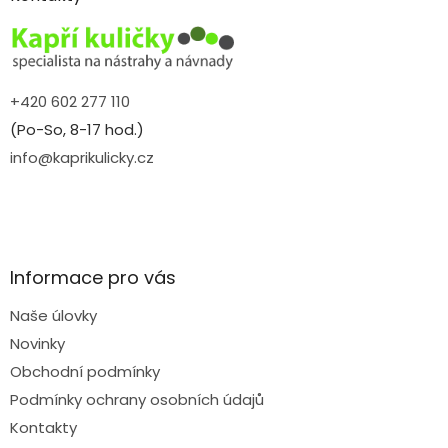
t
í
+420 602 277 110
(Po-So, 8-17 hod.)
info@kaprikulicky.cz
Informace pro vás
Naše úlovky
Novinky
Obchodní podmínky
Podmínky ochrany osobních údajů
Kontakty