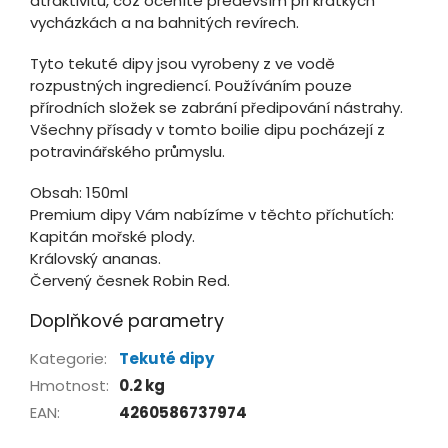
atraktivitu, což oceníte především při krátkých
vycházkách a na bahnitých revírech.
Tyto tekuté dipy jsou vyrobeny z ve vodě
rozpustných ingrediencí. Používáním pouze
přírodních složek se zabrání předipování nástrahy.
Všechny přísady v tomto boilie dipu pocházejí z
potravinářského průmyslu.
Obsah: 150ml
Premium dipy Vám nabízíme v těchto příchutích:
Kapitán mořské plody.
Královský ananas.
Červený česnek Robin Red.
Doplňkové parametry
Kategorie
:
Tekuté dipy
Hmotnost
:
0.2 kg
EAN
:
4260586737974