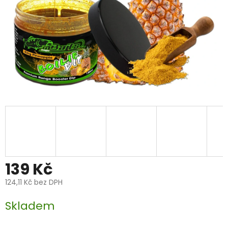
139 Kč
124,11 Kč bez DPH
Měrná
Skladem
cena: