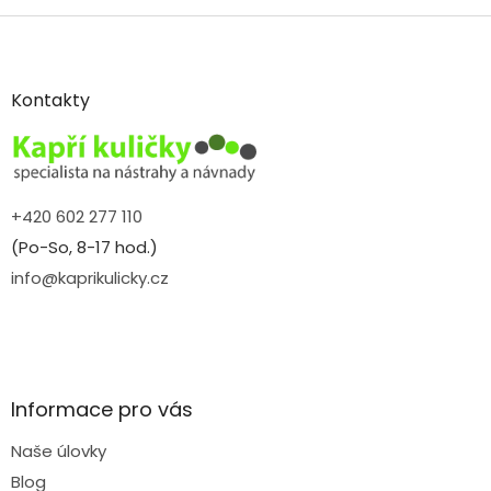
Z
á
p
a
Kontakty
t
í
+420 602 277 110
(Po-So, 8-17 hod.)
info@kaprikulicky.cz
Informace pro vás
Naše úlovky
Blog