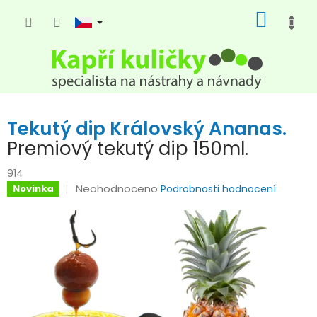
Přejít
NÁKUP
na
KOŠÍK
obsah
Tekutý dip Královský Ananas.
Premiový tekutý dip 150ml.
914
Průměrné
Neohodnoceno
Novinka
Podrobnosti hodnocení
hodnocení
produktu
je
0,0
z
5
hvězdiček.