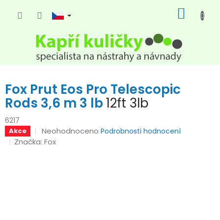
Přejít
NÁKUP
na
KOŠÍK
obsah
Fox Prut Eos Pro Telescopic
Rods 3,6 m 3 lb
12ft 3lb
6217
Průměrné
Neohodnoceno
Akce
Podrobnosti hodnocení
hodnocení
Značka:
Fox
produktu
je
0,0
z
5
hvězdiček.