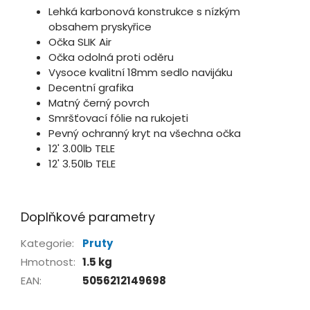
Lehká karbonová konstrukce s nízkým
obsahem pryskyřice
Očka SLIK Air
Očka odolná proti oděru
Vysoce kvalitní 18mm sedlo navijáku
Decentní grafika
Matný černý povrch
Smršťovací fólie na rukojeti
Pevný ochranný kryt na všechna očka
12' 3.00lb TELE
12' 3.50lb TELE
Doplňkové parametry
Kategorie
:
Pruty
Hmotnost
:
1.5 kg
EAN
:
5056212149698