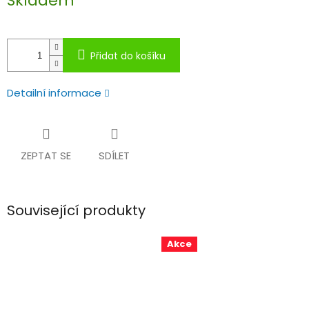
Skladem
cena:
Přidat do košíku
Detailní informace
ZEPTAT SE
SDÍLET
Související produkty
Akce