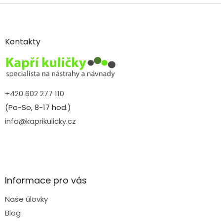
Z
á
p
a
Kontakty
t
í
+420 602 277 110
(Po-So, 8-17 hod.)
info@kaprikulicky.cz
Informace pro vás
Naše úlovky
Blog