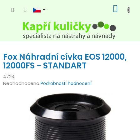
Přejít
NÁKUP
na
KOŠÍK
obsah
Fox Náhradní cívka EOS 12000,
12000FS - STANDART
4723
Průměrné
Neohodnoceno
Podrobnosti hodnocení
hodnocení
produktu
je
0,0
z
5
hvězdiček.