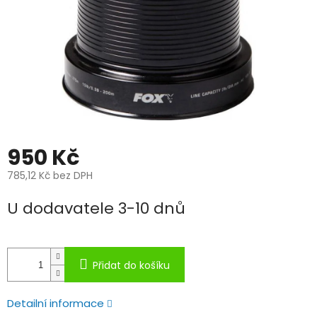
950 Kč
785,12 Kč bez DPH
Měrná
U dodavatele 3-10 dnů
cena:
Přidat do košíku
Detailní informace