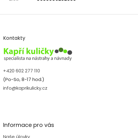
Z
á
p
a
Kontakty
t
í
+420 602 277 110
(Po-So, 8-17 hod.)
info@kaprikulicky.cz
Informace pro vás
Naše úlovky