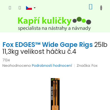
Přejít
NÁKUP
na
KOŠÍK
obsah
Fox EDGES™ Wide Gape Rigs
25lb
11,3kg velikost háčku č.4
7134
Průměrné
Neohodnoceno
Značka:
Fox
Podrobnosti hodnocení
hodnocení
produktu
je
0,0
z
5
hvězdiček.