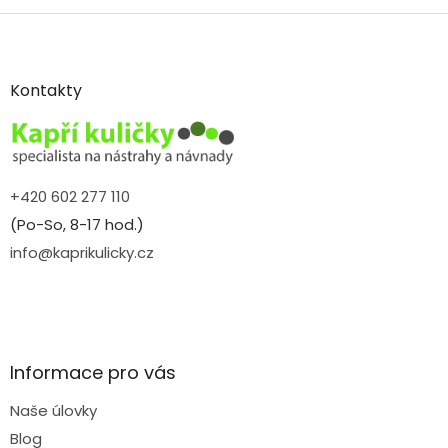
Z
á
p
a
Kontakty
t
í
+420 602 277 110
(Po-So, 8-17 hod.)
info@kaprikulicky.cz
Informace pro vás
Naše úlovky
Blog