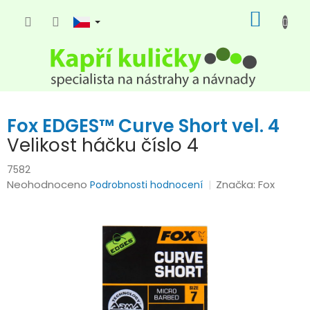
Přejít
NÁKUP
na
KOŠÍK
obsah
Fox EDGES™ Curve Short vel. 4
Velikost háčku číslo 4
7582
Průměrné
Neohodnoceno
Značka:
Fox
Podrobnosti hodnocení
hodnocení
produktu
je
0,0
z
5
hvězdiček.