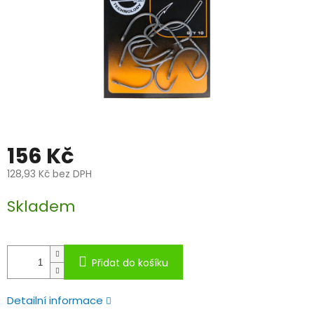
156 Kč
128,93 Kč bez DPH
Měrná
Skladem
cena:
Přidat do košíku
Detailní informace