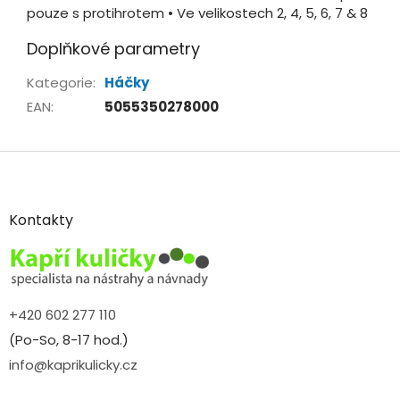
pouze s protihrotem • Ve velikostech 2, 4, 5, 6, 7 & 8
Doplňkové parametry
Kategorie
:
Háčky
EAN
:
5055350278000
Z
á
p
a
Kontakty
t
í
+420 602 277 110
(Po-So, 8-17 hod.)
info@kaprikulicky.cz