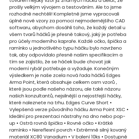
továren nějaký vzor již známých háčků a dělat, že
prošly velkým vývojem a testováním. Ale to jsme
rozhodně nechtěli! Kompletně jsme vypracovali
úplně nové vzory za pomoci nejmodernějšího CAD
softwaru, abychom dosáhli toho, že každý detail u
všem tvarů háčků je přesně takový, jaký je potřeba
pro účely moderního kapraře. Každé očko, špička a
ramínko u jednotlivého typu háčku bylo navrženo
tak, aby odpovídalo přesně našim specifikacím a
tím se zajistilo, že se háček bude chovat jak
moderní rybář potřebuje a vyžaduje. Konečným
výsledkem je naše zcela nová řada háčků Edges
Arma Point, která obsahuje celkem osm vzorů ,
které jsou podle našeho názoru, ale také názoru
našich konzultantů, nejsilnější a nejostřejší háčky,
které naleznete na trhu. Edges Curve Short •
Vylepšená verze původního háčku Arma Point XSC •
Ideální pro prezentaci nástrahy na dno nebo pop-
up • Ostrá rovná špička • Rovné očko • Krátké
ramínko • Nereflexní povrch • Extrémně silný kovaný
materiál XC80 Vanadium • V balení 10ks • Dostupné