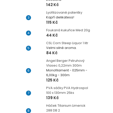
142 Kč
Lyofilizované patentky
Kapří delikatesa!
115 Kč
Foukaná kukuřice Med 20g
44 Kč
CSL Corn Steep Liquor 1 litr
Velmi silné aroma.
84 Kč
Angel Berger Pstruhový
Vlasec 0,22mm 300m
Monofilament - 025mm -
6,00kg - 300m
125 Kč
PVA sáčky PVA Hydrospol
100 x 130mm 25ks
139 Kč
Háček Titanium Limerick
288 DB 2