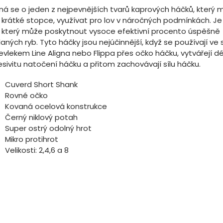
ná se o jeden z nejpevnějších tvarů kaprových háčků, který 
y krátké stopce, využívat pro lov v náročných podmínkách. Je
, který může poskytnout vysoce efektivní procento úspěšně
aných ryb. Tyto háčky jsou nejúčinnější, když se používají ve 
evlekem Line Aligna nebo Flippa přes očko háčku, vytvářejí dé
sivitu natočení háčku a přitom zachovávají sílu háčku.
Cuverd Short Shank
Rovné očko
Kovaná ocelová konstrukce
Černý niklový potah
Super ostrý odolný hrot
Mikro protihrot
Velikosti: 2,4,6 a 8