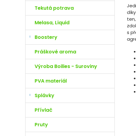
Jed
Tekutá potrava
dík
ten
Melasa, Liquid
zdol
s př
Boostery
agre
Práškové aroma
Výroba Boilies - Suroviny
PVA materiál
Splávky
Přívlač
Pruty