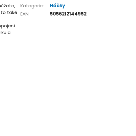
můžete,
Kategorie
:
Háčky
 to také
EAN
:
5056212144952
spojení
lku a