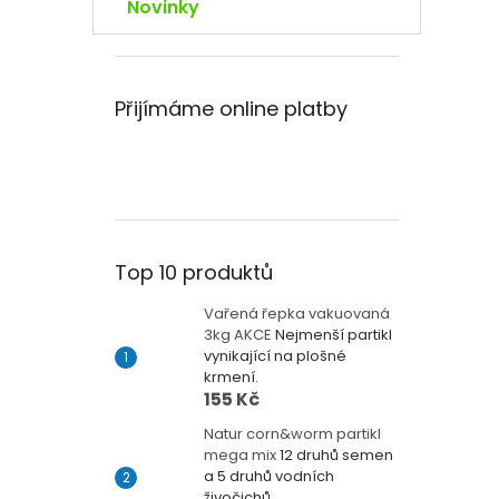
Novinky
Přijímáme online platby
Top 10 produktů
Vařená řepka vakuovaná
3kg AKCE
Nejmenší partikl
vynikající na plošné
krmení.
155 Kč
Natur corn&worm partikl
mega mix
12 druhů semen
a 5 druhů vodních
živočichů