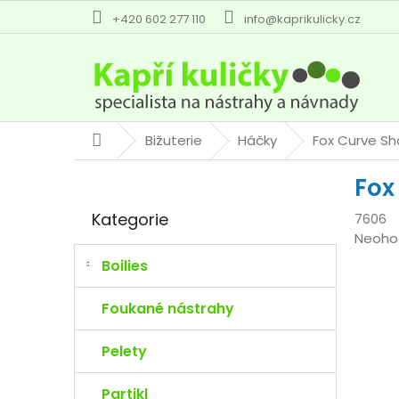
Přejít
+420 602 277 110
info@kaprikulicky.cz
na
obsah
Bižuterie
Háčky
Fox Curve Sh
Domů
P
Fox
o
Přeskočit
s
Kategorie
7606
kategorie
t
Průmě
Neoho
r
hodno
a
Boilies
produk
n
je
n
Foukané nástrahy
0,0
í
z
p
Pelety
5
a
hvězdi
n
Partikl