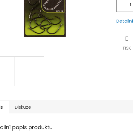
Detailn
TISK
is
Diskuze
ailní popis produktu