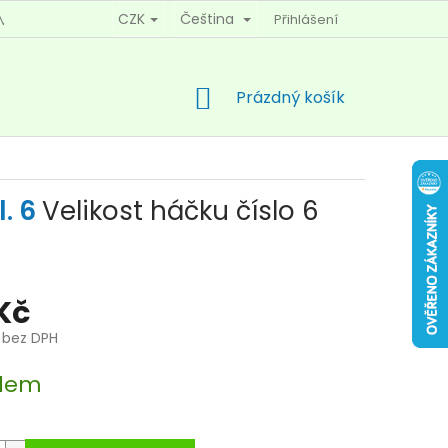
CZK
Čeština
Přihlášení
MÍNKY OCHRANY OSOBNÍCH ÚDAJŮ
KONTAKTY
NÁKUPNÍ
Prázdný košík
KOŠÍK
l. 6
Velikost háčku číslo 6
 Kč
č bez DPH
dem