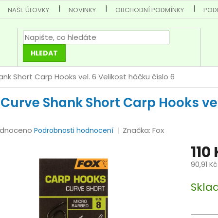
NAŠE ÚLOVKY
NOVINKY
OBCHODNÍ PODMÍNKY
POD
HLEDAT
ank Short Carp Hooks vel. 6
Velikost háčku číslo 6
 Curve Shank Short Carp Hooks ve
rné
dnoceno
Značka:
Fox
Podrobnosti hodnocení
cení
110
tu
90,91 K
Měrná
Skla
cena:
ček.