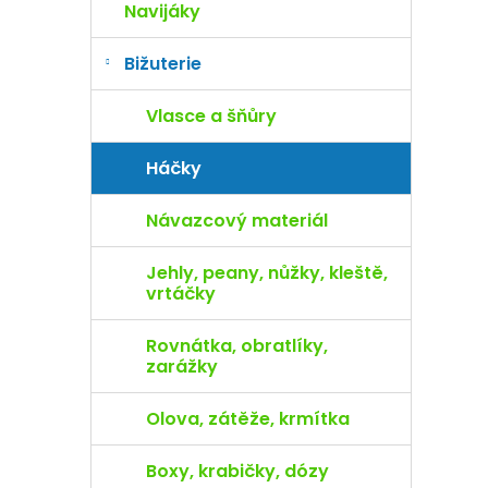
Navijáky
Bižuterie
Vlasce a šňůry
Háčky
Návazcový materiál
Jehly, peany, nůžky, kleště,
vrtáčky
Rovnátka, obratlíky,
zarážky
Olova, zátěže, krmítka
Boxy, krabičky, dózy