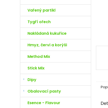
e
l
Vařený partikl
Tygří ořech
Nakládaná kukuřice
Hmyz, červi a korýši
Method Mix
Stick Mix
Dipy
Pop
Obalovací pasty
Esence - Flavour
Det