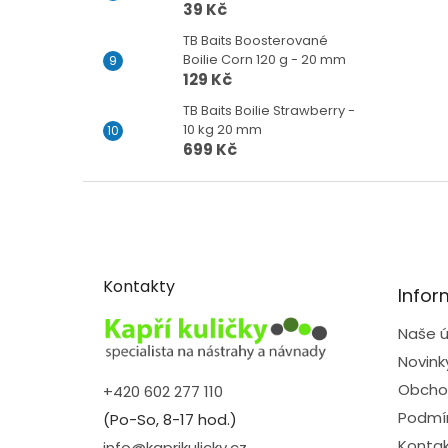
39 Kč
TB Baits Boosterované
Boilie Corn 120 g - 20 mm
129 Kč
TB Baits Boilie Strawberry -
10 kg 20 mm
699 Kč
Z
á
p
a
t
Kontakty
Infor
í
Naše ú
Novink
Obcho
+420 602 277 110
Podmín
(Po-So, 8-17 hod.)
Kontak
info@kaprikulicky.cz