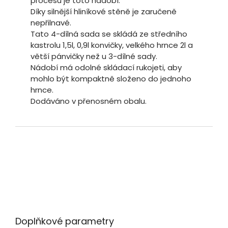
procesu je toto nádobí.
Díky silnější hliníkové stěně je zaručeně
nepřilnavé.
Tato 4-dílná sada se skládá ze středního
kastrolu 1,5l, 0,9l konvičky, velkého hrnce 2l a
větší pánvičky než u 3-dílné sady.
Nádobí má odolné skládací rukojeti, aby
mohlo být kompaktně složeno do jednoho
hrnce.
Dodáváno v přenosném obalu.
Doplňkové parametry