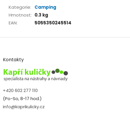
Kategorie
:
Camping
Hmotnost
:
0.3 kg
EAN
:
5055350245514
Z
á
p
a
Kontakty
t
í
+420 602 277 110
(Po-So, 8-17 hod.)
info@kaprikulicky.cz