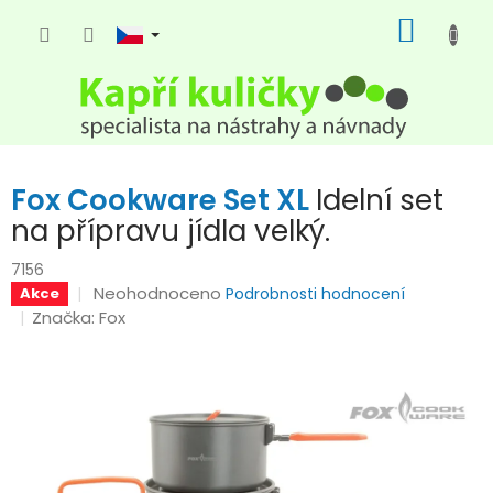
Přejít
NÁKUP
na
KOŠÍK
obsah
Fox Cookware Set XL
Idelní set
na přípravu jídla velký.
7156
Průměrné
Neohodnoceno
Akce
Podrobnosti hodnocení
hodnocení
Značka:
Fox
produktu
je
0,0
z
5
hvězdiček.