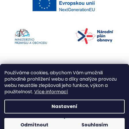
Používáme cookies, abychom Vám umožnili
pohodlné prohlížení webu a díky analýze provozu
webu neustále zlepšovali jeho funkce, výkon a
použitelnost.
Více informací
Vytvořil Shoptet
Nastavení
Copyright 2026
Kapří kuličky
. Všechna práva
Odmítnout
Souhlasím
vyhrazena.
Upravit nastavení cookies