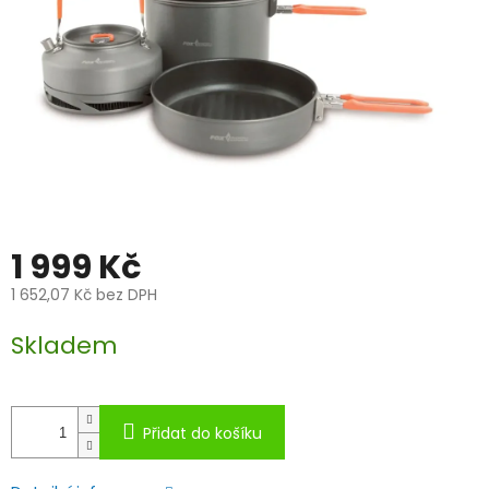
1 999 Kč
1 652,07 Kč bez DPH
Měrná
Skladem
cena:
Přidat do košíku