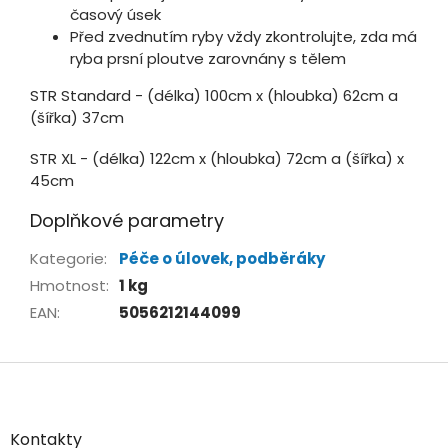
časový úsek
Před zvednutím ryby vždy zkontrolujte, zda má
ryba prsní ploutve zarovnány s tělem
STR Standard - (délka) 100cm x (hloubka) 62cm a
(šířka) 37cm
STR XL - (délka) 122cm x (hloubka) 72cm a (šířka) x
45cm
Doplňkové parametry
Kategorie
:
Péče o úlovek, podběráky
Hmotnost
:
1 kg
EAN
:
5056212144099
Z
á
p
a
Kontakty