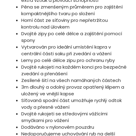
extra vztlak a plovoucí schopnosti
Pěna se zmenšeným průměrem pro zajištění
kompaktnějšího tvaru po složení
Horní část ze síťoviny pro nepřetržitou
kontrolu nad úlovkem
Dvojité zipy po celé délce a zajištění pomocí
spony
Vytvarován pro ideální umístění kapra v
centrální části saku při zvedání a vážení
Lemy po celé délce zipu pro ochranu ryby
Dvojité rukojeti na každém konci pro bezpečné
zvedání a přenášení
Zesílené šití na všech namáhaných částech
3m dlouhý a odolný provaz opatřený klipem a
uložený ve vnější kapse
Síťovaná spodní část umožňuje rychlý odtok
vody a přesné vážení
Dvojité rukojeti se středovými vážícími
smyčkami pro vážení
Dodáváno v nylonovém pouzdru
Nedoporučujeme uchovávání ryb na delší