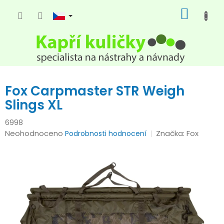
Přejít
NÁKUP
na
KOŠÍK
obsah
Fox Carpmaster STR Weigh
Slings XL
6998
Průměrné
Neohodnoceno
Značka:
Fox
Podrobnosti hodnocení
hodnocení
produktu
je
0,0
z
5
hvězdiček.