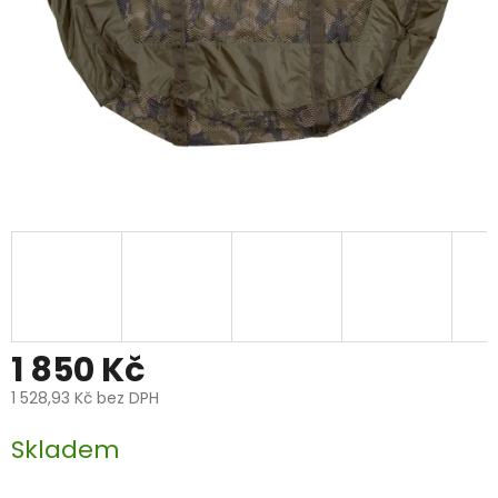
1 850 Kč
1 528,93 Kč bez DPH
Měrná
Skladem
cena: