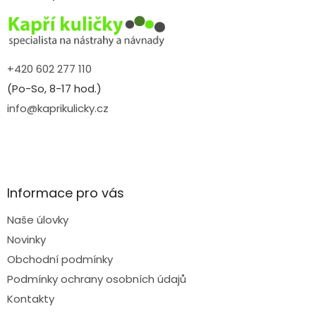
t
í
+420 602 277 110
(Po-So, 8-17 hod.)
info@kaprikulicky.cz
Informace pro vás
Naše úlovky
Novinky
Obchodní podmínky
Podmínky ochrany osobních údajů
Kontakty