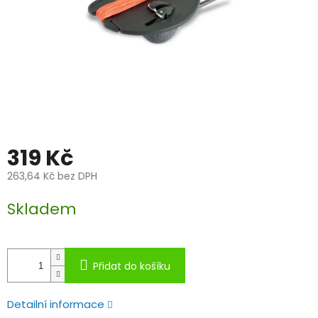
319 Kč
263,64 Kč bez DPH
Měrná
Skladem
cena:
Přidat do košíku
Detailní informace