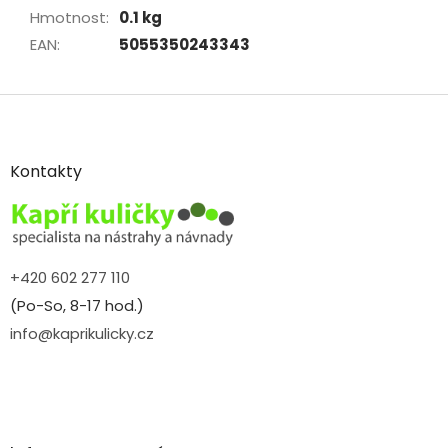
Hmotnost
:
0.1 kg
EAN
:
5055350243343
Z
á
p
a
Kontakty
t
í
+420 602 277 110
(Po-So, 8-17 hod.)
info@kaprikulicky.cz