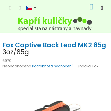
Přejít
NÁKUP
na
KOŠÍK
obsah
Fox Captive Back Lead MK2 85g
3oz/85g
6970
Průměrné
Neohodnoceno
Značka:
Fox
Podrobnosti hodnocení
hodnocení
produktu
je
0,0
z
5
hvězdiček.