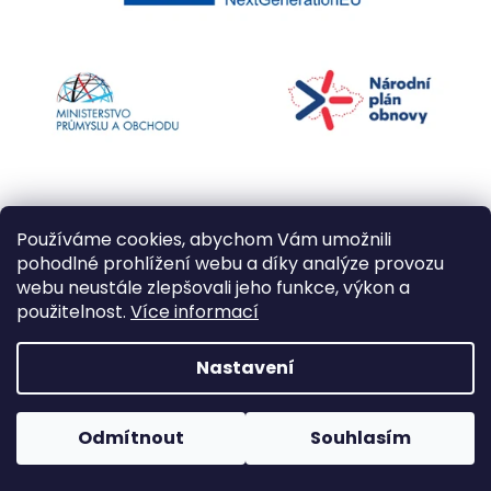
Používáme cookies, abychom Vám umožnili
pohodlné prohlížení webu a díky analýze provozu
webu neustále zlepšovali jeho funkce, výkon a
použitelnost.
Více informací
Vytvořil Shoptet
Nastavení
Copyright 2026
Kapří kuličky
. Všechna práva
Odmítnout
Souhlasím
vyhrazena.
Upravit nastavení cookies