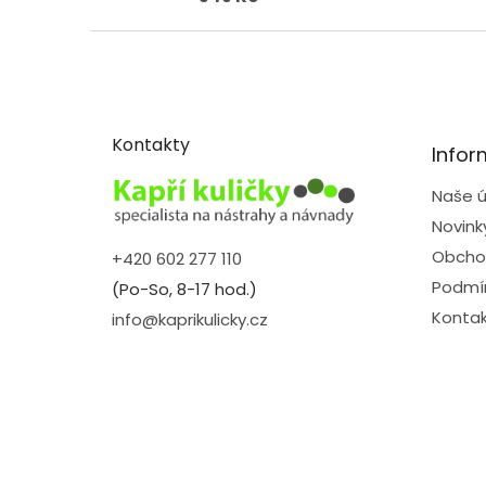
Z
á
p
a
t
Kontakty
Infor
í
Naše ú
Novink
Obcho
+420 602 277 110
Podmín
(Po-So, 8-17 hod.)
Kontak
info@kaprikulicky.cz