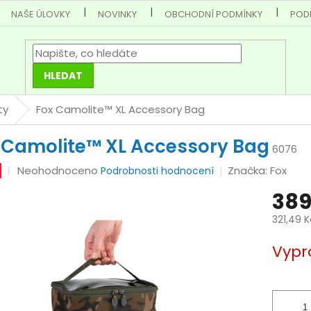
NAŠE ÚLOVKY
NOVINKY
OBCHODNÍ PODMÍNKY
POD
HLEDAT
ty
Fox Camolite™ XL Accessory Bag
 Camolite™ XL Accessory Bag
6076
Průměrné
Neohodnoceno
Značka:
Fox
Podrobnosti hodnocení
hodnocení
389
produktu
je
321,49 
0,0
Měrná
z
Vypr
cena:
5
hvězdiček.