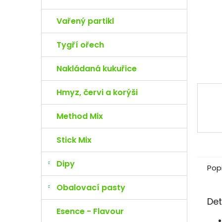
e
l
Vařený partikl
Tygří ořech
Nakládaná kukuřice
Hmyz, červi a korýši
Method Mix
Stick Mix
Dipy
Pop
Obalovací pasty
Det
Esence - Flavour