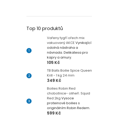
Top 10 produktů
Vařeny tygří ořech mix
vakuovaný AKCE
Vynikající
odolná nástraha a
návnada. Delikatesa pro
kapry a amury.
105 Kč
TB Baits Boilie Spice Queen
Krill - 1 kg 24 mm
349 Kč
Boilies Robin Red
chobotnice- oliheň. Squid
Red 2kg
Vysoce
proteinové boilies s
originálním Robin Redem.
599 Kč