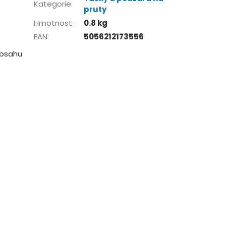
Kategorie
:
pruty
Hmotnost
:
0.8 kg
EAN
:
5056212173556
obsahu