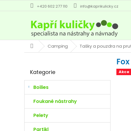
Přejít
+420 602 277 110
info@kaprikulicky.cz
na
obsah
Camping
Tašky a pouzdra na pru
Domů
P
Fox
o
Přeskočit
s
Kategorie
Akce
kategorie
t
r
a
Boilies
n
n
Foukané nástrahy
í
p
Pelety
a
n
Partikl