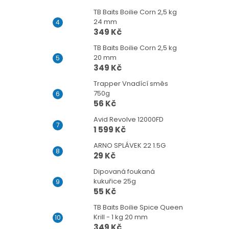
TB Baits Boilie Corn 2,5 kg
24 mm
349 Kč
TB Baits Boilie Corn 2,5 kg
20 mm
349 Kč
Trapper Vnadící směs
750g
56 Kč
Avid Revolve 12000FD
1 599 Kč
ARNO SPLÁVEK 22 1.5G
29 Kč
Dipovaná foukaná
kukuřice 25g
55 Kč
TB Baits Boilie Spice Queen
Krill - 1 kg 20 mm
349 Kč