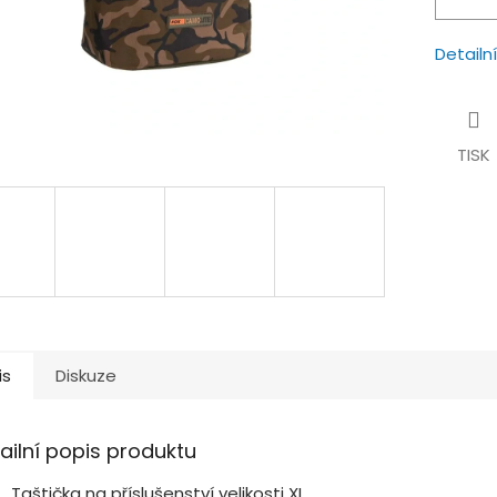
Detailn
TISK
is
Diskuze
ailní popis produktu
Taštička na příslušenství velikosti XL