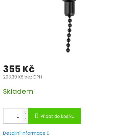
355 Kč
293,39 Kč bez DPH
Měrná
Skladem
cena:
Přidat do košíku
Detailní informace