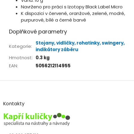
Váha: 10 g
Navrženo pro práci s Izotopy Black Label Micro
K dispozici v červené, oranžové, zelené, modré,
purpurové, bílé a černé barvě
Doplňkové parametry
Stojany, vidličky, rohatinky, swingery,
Kategorie
:
indikátory záběru
Hmotnost
:
0.3 kg
EAN
:
5056212114955
Z
á
p
a
Kontakty
t
í