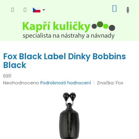
Přejít
NÁKUP
na
KOŠÍK
obsah
Fox Black Label Dinky Bobbins
Black
6911
Průměrné
Neohodnoceno
Značka:
Fox
Podrobnosti hodnocení
hodnocení
produktu
je
0,0
z
5
hvězdiček.