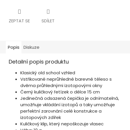
ZEPTAT SE
SDÍLET
Popis
Diskuze
Detailní popis produktu
Klasický old school vzhled
Vstřikované neprůhledné barevné těleso s
dvěma průhlednými izotopovými okny
Černý kuličkový řetízek o délce 15 cm
Jedinečná odsazená čepička je odnímatelná,
umožňuje vkládání izotopů a taky umožňuje
perfektní zarovnání celé konstrukce a
izotopových zdířek
Kuličkový klip, který nepoškozuje vlasec