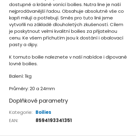
dostupné a krásně vonící boilies. Nutra line je naší
nejprodávanější řadou. Obsahuje absolutně vše co
kapři milují a potřebují. Směs pro tuto linii jsme
vytvořili na základě dlouholetých zkušeností. Cílem
je poskytnout velmi kvalitní boilies za přijatelnou
cenu. Ke všem příchutím jsou k dostání i obalovací
pasty a dipy.
K tomuto boilie naleznete v naší nabídce i dipované
lovné boilies.
Balení: 1kg
Průměry: 20 a 24mm
Doplňkové parametry
Kategorie
:
Boilies
EAN
:
8594193341351