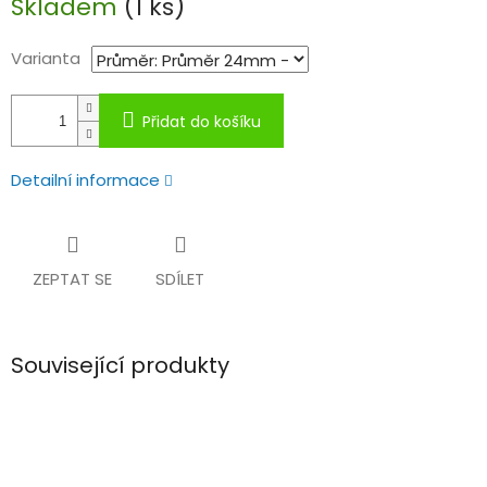
Skladem
(1 ks)
cena:
Varianta
Přidat do košíku
Detailní informace
ZEPTAT SE
SDÍLET
Související produkty