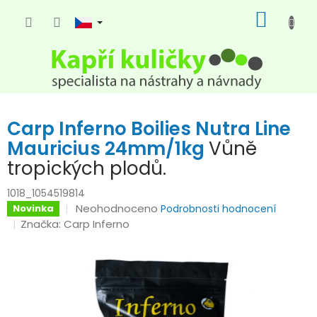
Přejít
NÁKUP
na
KOŠÍK
obsah
Carp Inferno Boilies Nutra Line
Mauricius 24mm/1kg
Vůně
tropických plodů.
1018_1054519814
Průměrné
Neohodnoceno
Novinka
Podrobnosti hodnocení
hodnocení
Značka:
Carp Inferno
produktu
je
0,0
z
5
hvězdiček.