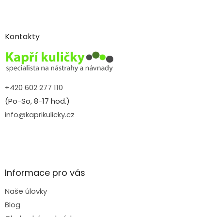
Z
á
p
a
Kontakty
t
í
+420 602 277 110
(Po-So, 8-17 hod.)
info@kaprikulicky.cz
Informace pro vás
Naše úlovky
Blog