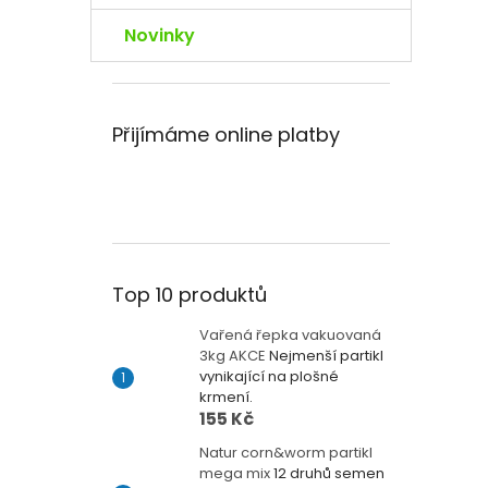
Novinky
Přijímáme online platby
Top 10 produktů
Vařená řepka vakuovaná
3kg AKCE
Nejmenší partikl
vynikající na plošné
krmení.
155 Kč
Natur corn&worm partikl
mega mix
12 druhů semen