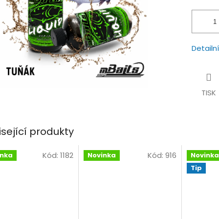
hvězdiček.
Detailn
TISK
isející produkty
Kód:
1182
Kód:
916
inka
Novinka
Novinka
Tip