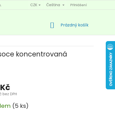
CZK
Čeština
Přihlášení
MÍNKY OCHRANY OSOBNÍCH ÚDAJŮ
KONTAKTY
NÁKUPNÍ
Prázdný košík
KOŠÍK
soce koncentrovaná
 Kč
Kč bez DPH
adem
(5 ks)