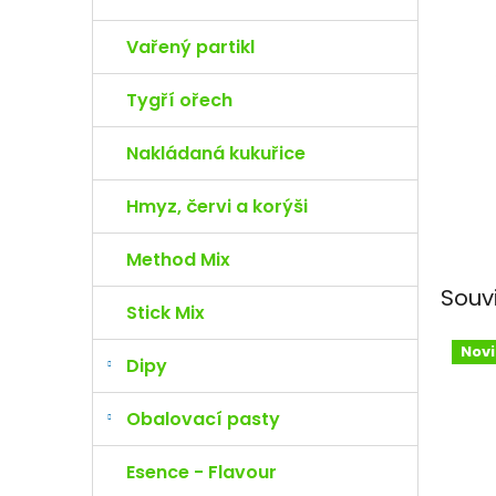
e
l
Vařený partikl
Tygří ořech
Nakládaná kukuřice
Hmyz, červi a korýši
Method Mix
Souv
Stick Mix
Nov
Dipy
Obalovací pasty
Esence - Flavour