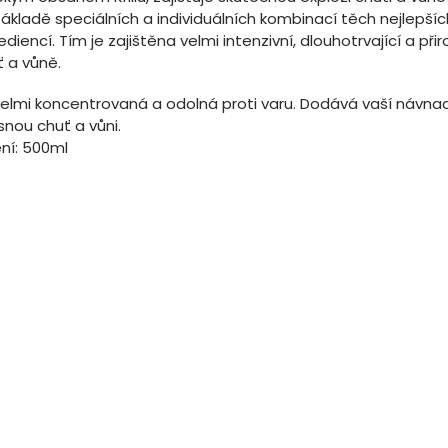
ákladě speciálních a individuálních kombinací těch nejlepšíc
ediencí. Tím je zajištěna velmi intenzivní, dlouhotrvající a při
ť a vůně.
velmi koncentrovaná a odolná proti varu. Dodává vaší návna
snou chuť a vůni.
ení: 500ml