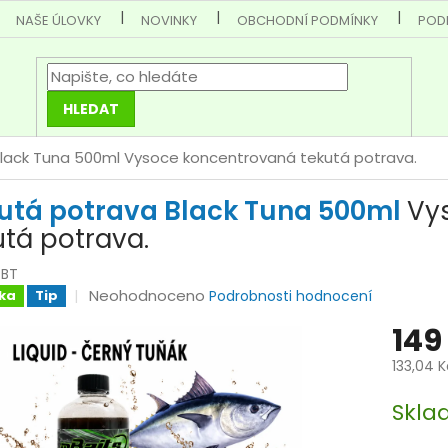
NAŠE ÚLOVKY
NOVINKY
OBCHODNÍ PODMÍNKY
POD
HLEDAT
Black Tuna 500ml
Vysoce koncentrovaná tekutá potrava.
utá potrava Black Tuna 500ml
Vy
utá potrava.
/BT
Průměrné
Neohodnoceno
ka
Tip
Podrobnosti hodnocení
hodnocení
149
produktu
je
133,04 
0,0
Měrná
z
Skl
cena:
5