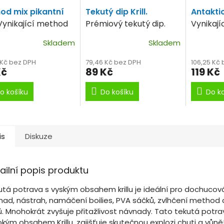
od mix pikantní
Tekutý dip Krill.
Antaktic
Vynikající method
Prémiový tekutý dip.
Vynikají
lý rok.
opatrné
Skladem
Skladem
 Kč bez DPH
79,46 Kč bez DPH
106,25 Kč
Kč
89 Kč
119 Kč
o košíku
Do košíku
Do k
is
Diskuze
ailní popis produktu
utá potrava s vyským obsahem krillu je ideální pro dochucov
nad, nástrah, namáčení boilies, PVA sáčků, zvlhčení method a
ů. Mnohokrát zvyšuje přitažlivost návnady. Tato tekutá potra
kým obsahem Krillu, zajišťuje skutečnou explozi chuti a vůně