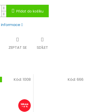
Přidat do košíku
í informace
ZEPTAT SE
SDÍLET
Kód:
1008
Kód:
666
125 Kč
–4 %