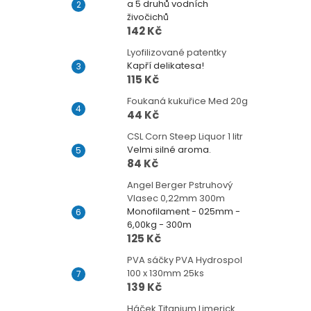
a 5 druhů vodních
živočichů
142 Kč
Lyofilizované patentky
Kapří delikatesa!
115 Kč
Foukaná kukuřice Med 20g
44 Kč
CSL Corn Steep Liquor 1 litr
Velmi silné aroma.
84 Kč
Angel Berger Pstruhový
Vlasec 0,22mm 300m
Monofilament - 025mm -
6,00kg - 300m
125 Kč
PVA sáčky PVA Hydrospol
100 x 130mm 25ks
139 Kč
Háček Titanium Limerick