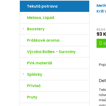
Meth
Tekutá potrava
Krill
na ce
Melasa, Liquid
Boostery
83,04
93 
Práškové aroma
D
Výroba Boilies - Suroviny
PVA materiál
Pop
Splávky
Det
Přívlač
Tek
náv
Pruty
mix
vyso