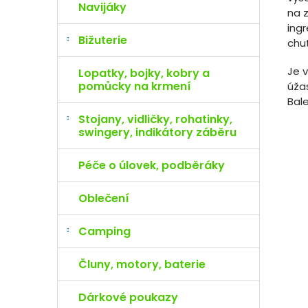
Navijáky
na z
ingr
Bižuterie
chu
Je 
Lopatky, bojky, kobry a
pomůcky na krmení
úža
Bal
Stojany, vidličky, rohatinky,
swingery, indikátory záběru
Péče o úlovek, podběráky
Oblečení
Camping
Čluny, motory, baterie
Dárkové poukazy