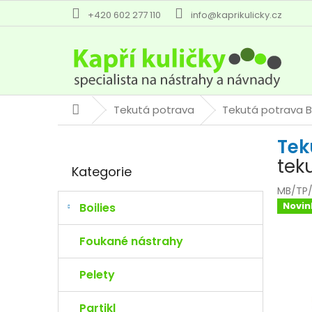
Přejít
+420 602 277 110
info@kaprikulicky.cz
na
obsah
Tekutá potrava
Tekutá potrava 
Domů
P
Tek
o
Přeskočit
s
tek
Kategorie
kategorie
t
r
MB/TP
a
Novin
Boilies
n
n
Foukané nástrahy
í
p
Pelety
a
n
Partikl