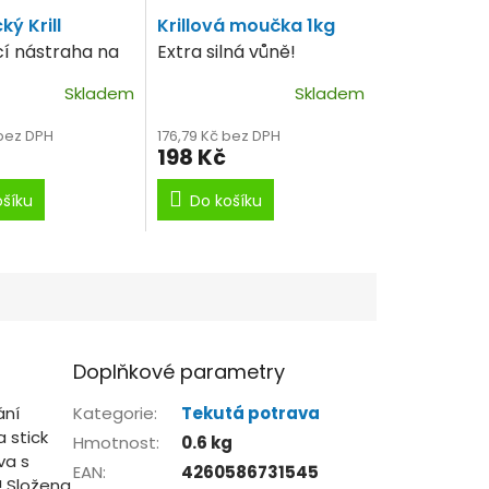
ký Krill
Krillová moučka 1kg
cí nástraha na
Extra silná vůně!
 kapry.
Skladem
Skladem
 bez DPH
176,79 Kč bez DPH
198 Kč
ošíku
Do košíku
Doplňkové parametry
ání
Kategorie
:
Tekutá potrava
 stick
Hmotnost
:
0.6 kg
va s
EAN
:
4260586731545
! Složena