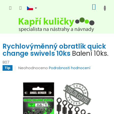
Přejít
NÁKUP
na
KOŠÍK
obsah
Rychlovýměnný obratlík quick
change swivels 10ks
Balení 10ks.
807
Průměrné
Neohodnoceno
Tip
Podrobnosti hodnocení
hodnocení
produktu
je
0,0
z
5
hvězdiček.