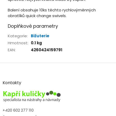
Balení obsahuje 10ks těchto rychlovýměnných
obratlíků quick change swivels.
Doplňkové parametry
Kategorie
:
Bižuterie
Hmotnost
:
0.1 kg
EAN
:
4260424159791
Z
á
p
a
Kontakty
t
í
+420 602 277 110