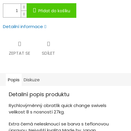
Přidat do košíku
Detailní informace
ZEPTAT SE
SDÍLET
Popis
Diskuze
Detailní popis produktu
Rychlovýměnný obratlík quick change swivels
velikost 8 s nosností 27kg.
Extra černá nelesknoucí se barva s teflonovou
úpravou. Nejvyšší kvalita Made by Japan.