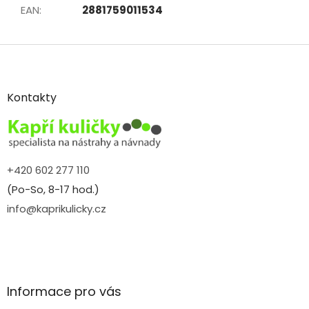
EAN
:
2881759011534
Z
á
p
a
Kontakty
t
í
+420 602 277 110
(Po-So, 8-17 hod.)
info@kaprikulicky.cz
Informace pro vás