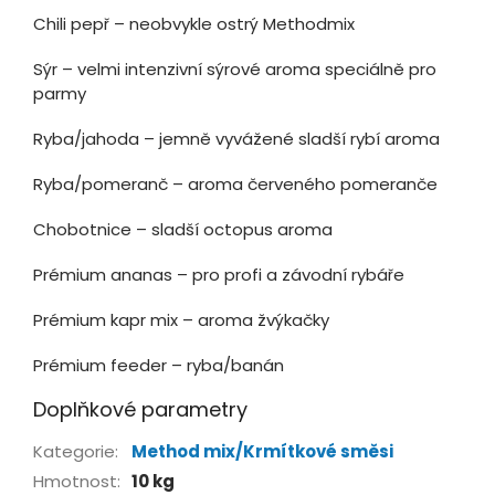
Chili pepř – neobvykle ostrý Methodmix
Sýr – velmi intenzivní sýrové aroma speciálně pro
parmy
Ryba/jahoda – jemně vyvážené sladší rybí aroma
Ryba/pomeranč – aroma červeného pomeranče
Chobotnice – sladší octopus aroma
Prémium ananas – pro profi a závodní rybáře
Prémium kapr mix – aroma žvýkačky
Prémium feeder – ryba/banán
Doplňkové parametry
Kategorie
:
Method mix/Krmítkové směsi
Hmotnost
:
10 kg