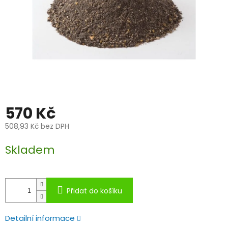
570 Kč
508,93 Kč bez DPH
Měrná
Skladem
cena:
Přidat do košíku
Detailní informace