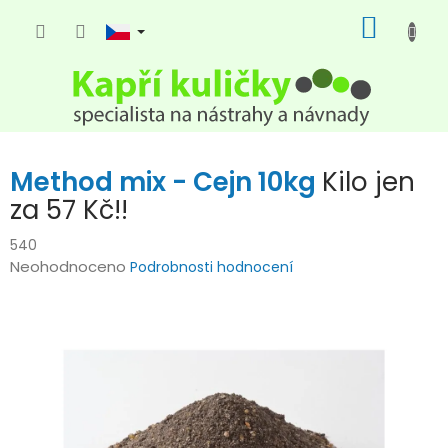
Přejít
NÁKUP
na
KOŠÍK
obsah
Method mix - Cejn 10kg
Kilo jen
za 57 Kč!!
540
Průměrné
Neohodnoceno
Podrobnosti hodnocení
hodnocení
produktu
je
0,0
z
5
hvězdiček.