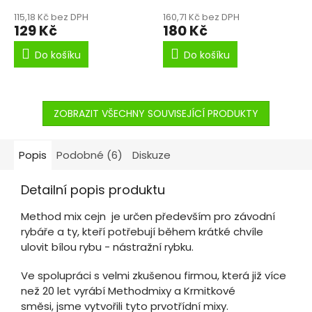
115,18 Kč bez DPH
160,71 Kč bez DPH
129 Kč
180 Kč
Do košíku
Do košíku
ZOBRAZIT VŠECHNY SOUVISEJÍCÍ PRODUKTY
Popis
Podobné (6)
Diskuze
Detailní popis produktu
Method mix cejn je určen především pro závodní
rybáře a ty, kteří potřebují během krátké chvíle
ulovit bílou rybu - nástražní rybku.
Ve spolupráci s velmi zkušenou firmou, která již více
než 20 let vyrábí Methodmixy a Krmitkové
směsi, jsme vytvořili tyto prvotřídní mixy.