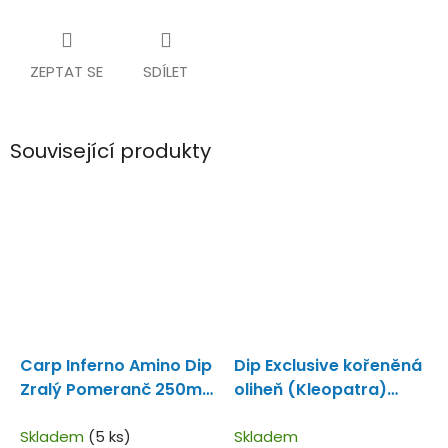
ZEPTAT SE
SDÍLET
Související produkty
Carp Inferno Amino Dip
Dip Exclusive kořeněná
Zralý Pomeranč 250ml
oliheň (Kleopatra)
Koncentrovaný amino
100ml
Tekutý dip
dip.
Skladem
(5 ks)
kořeněná Oliheň
Skladem