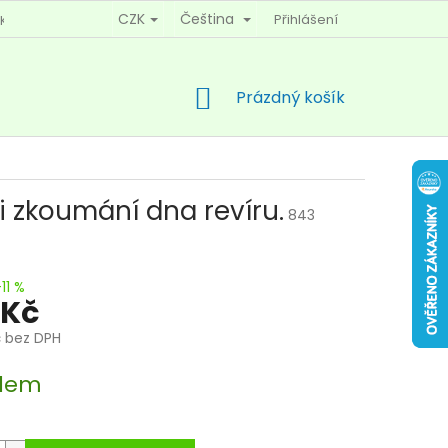
CZK
Čeština
Přihlášení
KY OCHRANY OSOBNÍCH ÚDAJŮ
KONTAKTY
NÁKUPNÍ
Prázdný košík
KOŠÍK
 zkoumání dna revíru.
843
11 %
 Kč
č bez DPH
dem