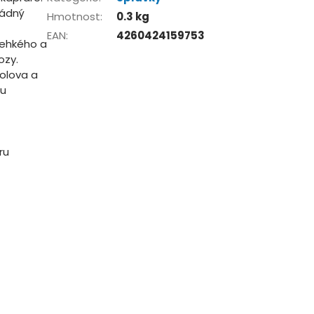
žádný
Hmotnost
:
0.3 kg
EAN
:
4260424159753
lehkého a
ozy.
 olova a
ou
ru