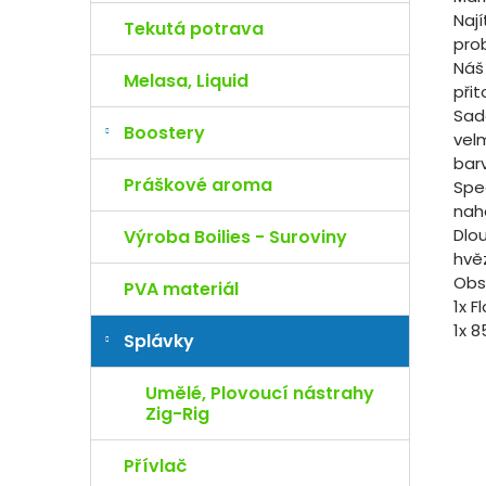
Naj
Tekutá potrava
pro
Náš
Melasa, Liquid
při
Sad
Boostery
vel
bar
Práškové aroma
Spe
nah
Dlo
Výroba Boilies - Suroviny
hvě
Obs
PVA materiál
1x F
1x 8
Splávky
Umělé, Plovoucí nástrahy
Zig-Rig
Přívlač