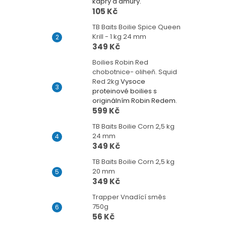
kapry a amury.
105 Kč
TB Baits Boilie Spice Queen
Krill - 1 kg 24 mm
349 Kč
Boilies Robin Red
chobotnice- oliheň. Squid
Red 2kg
Vysoce
proteinové boilies s
originálním Robin Redem.
599 Kč
TB Baits Boilie Corn 2,5 kg
24 mm
349 Kč
TB Baits Boilie Corn 2,5 kg
20 mm
349 Kč
Trapper Vnadící směs
750g
56 Kč