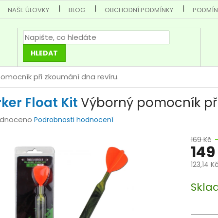
NAŠE ÚLOVKY
BLOG
OBCHODNÍ PODMÍNKY
PODMÍN
HLEDAT
omocník při zkoumání dna revíru.
ker Float Kit
Výborný pomocník při
rné
dnoceno
Podrobnosti hodnocení
cení
169 Kč
–
tu
149
123,14 K
Měrná
Skla
cena:
ček.