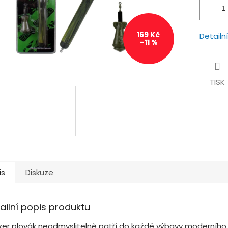
169 Kč
Detailn
–11 %
TISK
is
Diskuze
ailní popis produktu
ker plovák neodmyslitelně patří do každé výbavy moderního 