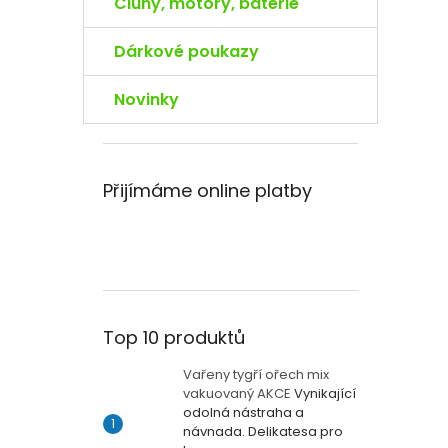
Čluny, motory, baterie
Dárkové poukazy
Novinky
Přijímáme online platby
Top 10 produktů
Vařeny tygří ořech mix
vakuovaný AKCE
Vynikající
odolná nástraha a
návnada. Delikatesa pro