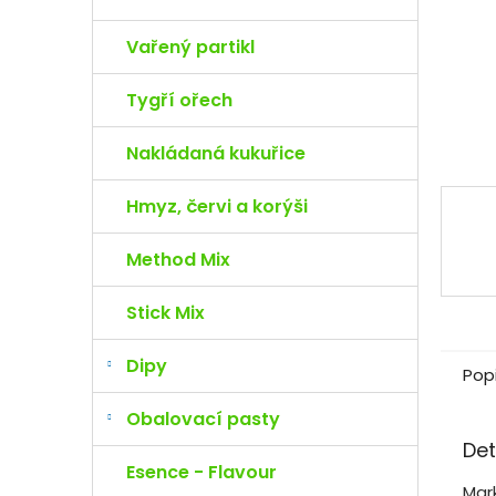
e
l
Vařený partikl
Tygří ořech
Nakládaná kukuřice
Hmyz, červi a korýši
Method Mix
Stick Mix
Dipy
Pop
Obalovací pasty
Det
Esence - Flavour
Mar