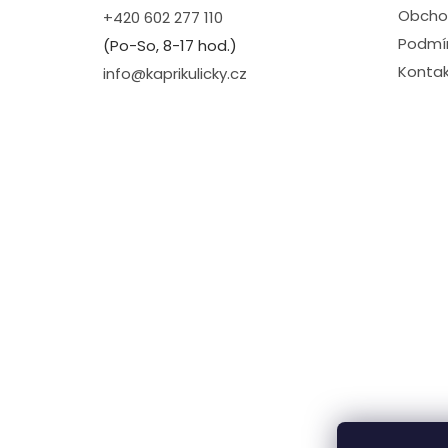
Obcho
+420 602 277 110
Podmín
(Po-So, 8-17 hod.)
Kontak
info@kaprikulicky.cz