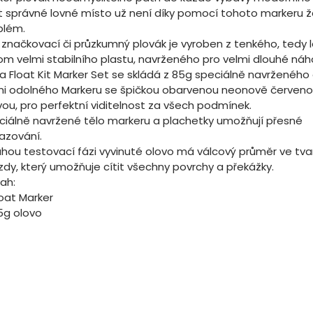
ít správné lovné místo už není díky pomocí tohoto markeru 
blém.
 značkovací či průzkumný plovák je vyroben z tenkého, tedy 
tom velmi stabilního plastu, navrženého pro velmi dlouhé náh
a Float Kit Marker Set se skládá z 85g speciálně navrženého
mi odolného Markeru se špičkou obarvenou neonově červen
vou, pro perfektní viditelnost za všech podmínek.
ciálně navržené tělo markeru a plachetky umožňují přesné
azování.
uhou testovací fázi vyvinuté olovo má válcový průměr ve tva
zdy, který umožňuje cítit všechny povrchy a překážky.
ah:
loat Marker
5g olovo