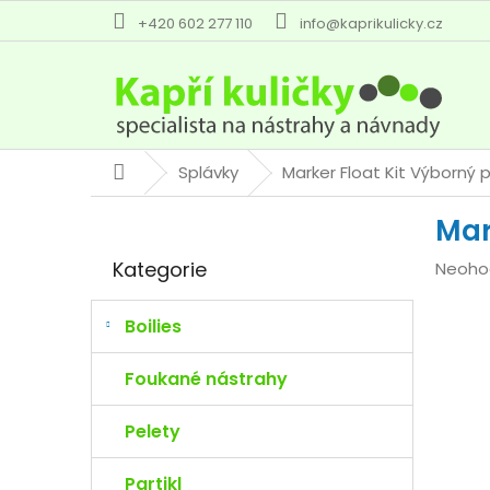
Přejít
+420 602 277 110
info@kaprikulicky.cz
na
obsah
Splávky
Marker Float Kit
Výborný p
Domů
P
Mar
o
Přeskočit
s
Kategorie
Průmě
Neoho
kategorie
t
hodno
r
produk
a
Boilies
je
n
0,0
n
Foukané nástrahy
z
í
5
p
Pelety
hvězdi
a
n
Partikl