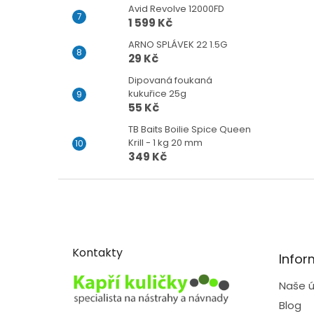
Avid Revolve 12000FD
1 599 Kč
ARNO SPLÁVEK 22 1.5G
29 Kč
Dipovaná foukaná
kukuřice 25g
55 Kč
TB Baits Boilie Spice Queen
Krill - 1 kg 20 mm
349 Kč
Z
á
p
a
t
Kontakty
Infor
í
Naše ú
Blog