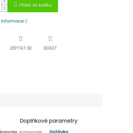
Přidat do košíku
í informace
ZEPTAT SE
SDÍLET
Doplňkové parametry
kapraře.
Kategorie
:
Splávky