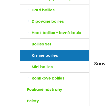
hvězdi
e
l
Hard boilies
Dipované boilies
Hook boilies - lovné koule
Boilies Set
Krmné boilies
Souv
Mini boilies
Rohlíkové boilies
Foukané nástrahy
Pelety