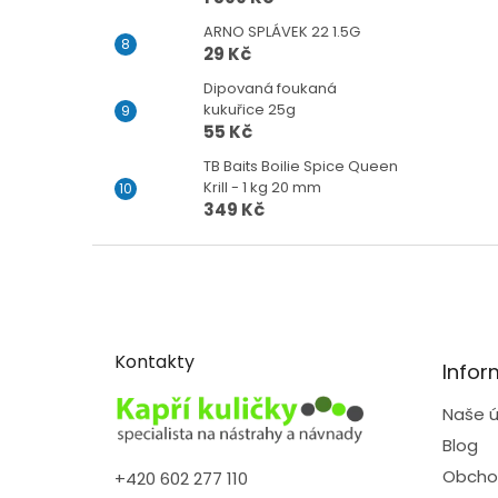
ARNO SPLÁVEK 22 1.5G
29 Kč
Dipovaná foukaná
kukuřice 25g
55 Kč
TB Baits Boilie Spice Queen
Krill - 1 kg 20 mm
349 Kč
Z
á
p
a
t
Kontakty
Infor
í
Naše ú
Blog
Obcho
+420 602 277 110