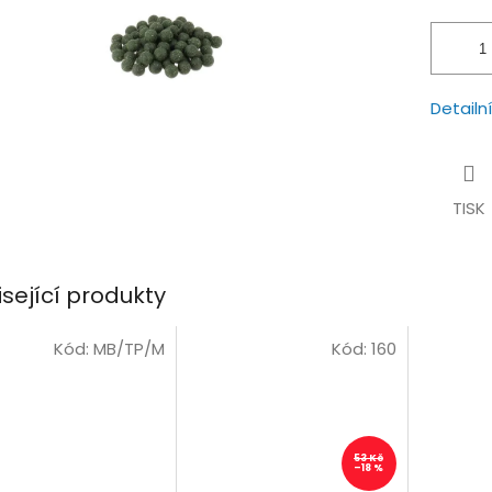
ček.
Detailn
TISK
isející produkty
Kód:
MB/TP/M
Kód:
160
53 Kč
–18 %