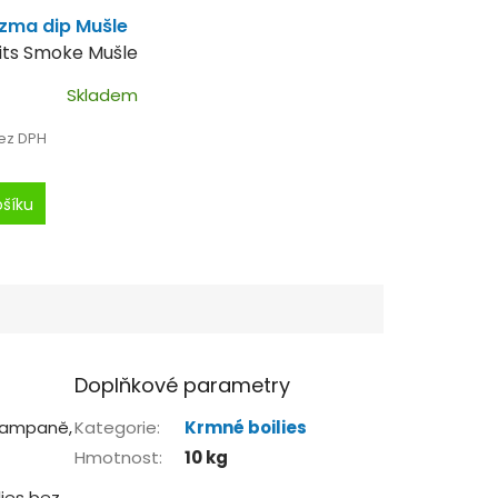
azma dip Mušle
its Smoke Mušle
Skladem
bez DPH
ošíku
Doplňkové parametry
 kampaně,
Kategorie
:
Krmné boilies
Hmotnost
:
10 kg
lies bez