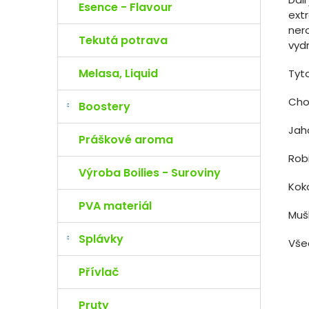
Esence - Flavour
extr
ner
Tekutá potrava
vydr
Melasa, Liquid
Tyt
Cho
Boostery
Ja
Práškové aroma
Rob
Výroba Boilies - Suroviny
Ko
PVA materiál
Mu
Splávky
Vše
Přívlač
Pruty