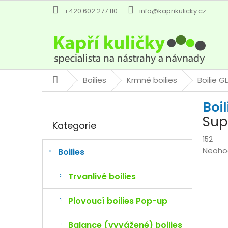
Přejít
+420 602 277 110
info@kaprikulicky.cz
na
obsah
Boilies
Krmné boilies
Boilie 
Domů
P
Boi
o
Přeskočit
s
Sup
Kategorie
kategorie
t
r
152
Průmě
Neoho
a
Boilies
hodno
n
produk
n
Trvanlivé boilies
je
í
0,0
p
Plovoucí boilies Pop-up
z
a
5
n
Balance (vyvážené) boilies