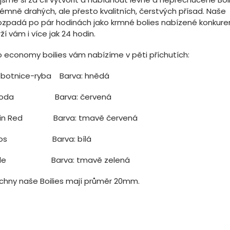
émně drahých, ale přesto kvalitních, čerstvých přísad. Naše 
ozpadá po pár hodinách jako krmné bolies nabízené konkuren
ží vám i více jak 24 hodin.
o economy boilies vám nabízíme v pěti příchutích:
botnice-ryba Barva: hnědá
hoda Barva: červená
in Red Barva: tmavě červená
kos Barva: bílá
šle Barva: tmavě zelená
chny naše Boilies mají průměr 20mm.