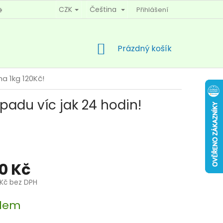
CZK
Čeština
Přihlášení
KY OCHRANY OSOBNÍCH ÚDAJŮ
KONTAKTY
NÁKUPNÍ
Prázdný košík
KOŠÍK
a 1kg 120Kč!
padu víc jak 24 hodin!
00 Kč
 Kč bez DPH
dem