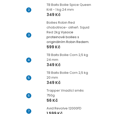
TB Baits Boilie Spice Queen
Krill - 1 kg 24 mm
349 Kč
Boilies Robin Red
chobotnice- oliheň. Squid
Red 2kg
Vysoce
proteinové boilies s
originálním Robin Redem.
599 Kč
TB Baits Boilie Corn 2,5 kg
24 mm
349 Kč
TB Baits Boilie Corn 2,5 kg
20 mm
349 Kč
Trapper Vnadící směs
750g
56 Kč
Avid Revolve 12000FD
1 599 Kč