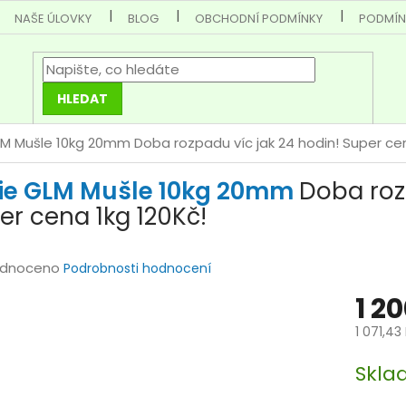
NAŠE ÚLOVKY
BLOG
OBCHODNÍ PODMÍNKY
PODMÍN
HLEDAT
GLM Mušle 10kg 20mm
Doba rozpadu víc jak 24 hodin! Super cen
lie GLM Mušle 10kg 20mm
Doba roz
er cena 1kg 120Kč!
rné
dnoceno
Podrobnosti hodnocení
cení
1 2
tu
1 071,43
Měrná
Skla
cena: