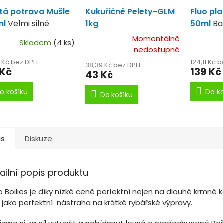
tá potrava Mušle
Kukuřičné Pelety-GLM
Fluo pl
ml
Velmi silné
1kg
50ml
Ba
ma
Momentálně
Skladem
(4 ks)
nedostupné
4 Kč bez DPH
124,11 Kč 
38,39 Kč bez DPH
 Kč
139 Kč
43 Kč
o košíku
Do k
Do košíku
is
Diskuze
ailní popis produktu
o Boilies je díky nízké ceně perfektní nejen na dlouhé krmné
i jako perfektní nástraha na krátké rybářské výpravy.
 jsme si za cíl vytvořit a nabídnout levné a nepřechucené Boi