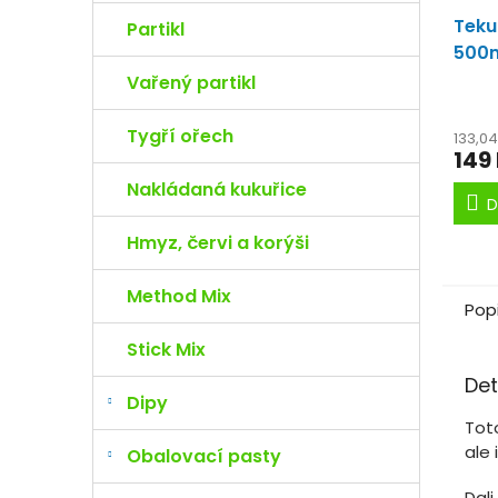
Teku
Partikl
500
aro
Vařený partikl
Tygří ořech
133,0
149
Nakládaná kukuřice
D
Hmyz, červi a korýši
Method Mix
Pop
Stick Mix
Det
Dipy
Tot
ale 
Obalovací pasty
Dali