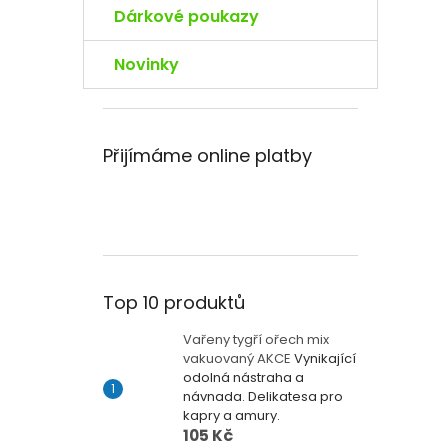
Dárkové poukazy
Novinky
Přijímáme online platby
Top 10 produktů
Vařeny tygří ořech mix
vakuovaný AKCE
Vynikající
odolná nástraha a
návnada. Delikatesa pro
kapry a amury.
105 Kč