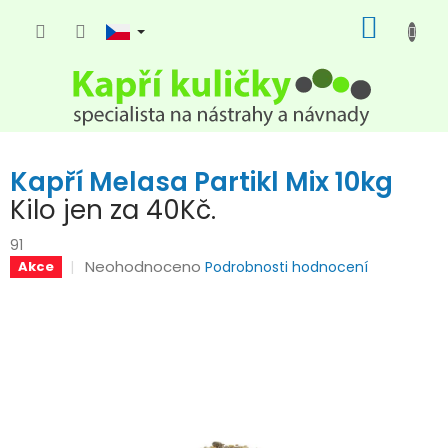
Přejít
NÁKUP
na
KOŠÍK
obsah
Kapří Melasa Partikl Mix 10kg
Kilo jen za 40Kč.
91
Průměrné
Neohodnoceno
Akce
Podrobnosti hodnocení
hodnocení
produktu
je
0,0
z
5
hvězdiček.