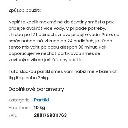
Způsob použití:
Naplňte kbelík maximálně do čtvrtiny směsí a pak
přidejte dvakrát více vody. V případě potřeby,
zhruba po 12 hodinách, znovu přidejte vodu. Poté, co
směs nabobtná, zhruba po 24 hodinách, je třeba
tento mix vařit po dobu alespoň 30 minut. Pak
doporučujeme nechat partiklovou směs se
zavřeným víkem ještě 2 dny odstát.
Tuto sladkou partikl směs vám nabízíme v baleních:
1kg,10kg nebo 25kg.
Doplňkové parametry
Kategorie
:
Partikl
Hmotnost
:
10 kg
EAN
:
2881759011763