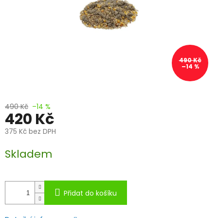
490 Kč
–14 %
490 Kč
–14 %
420 Kč
375 Kč bez DPH
Měrná
Skladem
cena:
Přidat do košíku