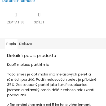
Detailní informace
ZEPTAT SE
SDÍLET
Popis
Diskuze
Detailní popis produktu
Kapří melasa partikl mix
Tato směs je optimální mix melasových pelet a
různých partiklů. Podíl melasových pelet je přibližně
35%. Zastoupený partikl jako kukuřice, pšenice,
ječmen a milánský ořech dělá z tohoto mixu kapří
pochoutku.
Z 1kg směsi zhotovíte asi 5 kg hotového krmení.