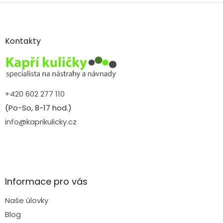
Z
á
p
a
Kontakty
t
í
+420 602 277 110
(Po-So, 8-17 hod.)
info@kaprikulicky.cz
Informace pro vás
Naše úlovky
Blog