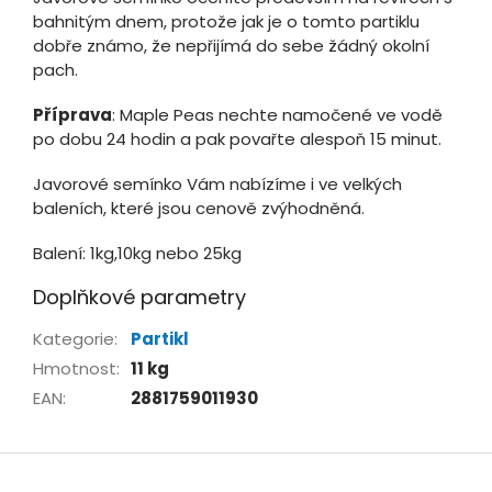
bahnitým dnem, protože jak je o tomto partiklu
dobře známo, že nepřijímá do sebe žádný okolní
pach.
Příprava
: Maple Peas nechte namočené ve vodě
po dobu 24 hodin a pak povařte alespoň 15 minut.
Javorové semínko Vám nabízíme i ve velkých
baleních, které jsou cenově zvýhodněná.
Balení: 1kg,10kg nebo 25kg
Doplňkové parametry
Kategorie
:
Partikl
Hmotnost
:
11 kg
EAN
:
2881759011930
Z
á