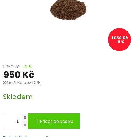
1 050 Kč
–9 %
1 050 Kč
–9 %
950 Kč
848,21 Kč bez DPH
Měrná
Skladem
cena:
Přidat do košíku