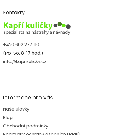
p
a
Kontakty
t
í
+420 602 277 110
(Po-So, 8-17 hod.)
info@kaprikulicky.cz
Informace pro vás
Naše úlovky
Blog
Obchodní podmínky
Podmínky ochrany osobních údajů