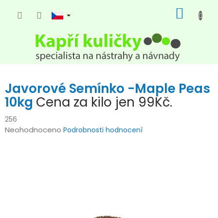
Přejít
NÁKUP
na
KOŠÍK
obsah
Javorové Semínko -Maple Peas
10kg
Cena za kilo jen 99Kč.
256
Průměrné
Neohodnoceno
Podrobnosti hodnocení
hodnocení
produktu
je
0,0
z
5
hvězdiček.