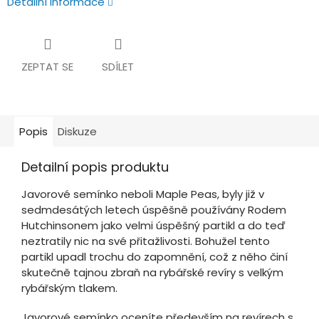
Detailní informace
ZEPTAT SE
SDÍLET
Popis
Diskuze
Detailní popis produktu
Javorové semínko neboli Maple Peas, byly již v
sedmdesátých letech úspěšně používány Rodem
Hutchinsonem jako velmi úspěšný partikl a do teď
neztratily nic na své přitažlivosti. Bohužel tento
partikl upadl trochu do zapomnění, což z něho činí
skutečně tajnou zbraň na rybářské revíry s velkým
rybářským tlakem.
Javorové semínko oceníte především na revírech s