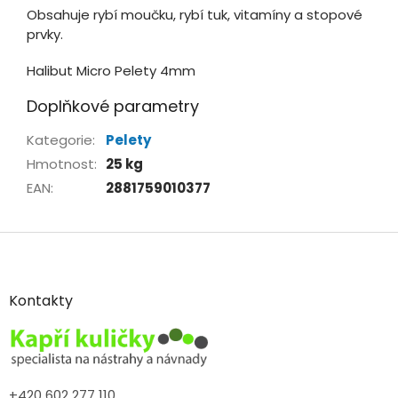
Obsahuje rybí moučku, rybí tuk, vitamíny a stopové
prvky.
Halibut Micro Pelety 4mm
Doplňkové parametry
Kategorie
:
Pelety
Hmotnost
:
25 kg
EAN
:
2881759010377
Z
á
p
a
Kontakty
t
í
+420 602 277 110