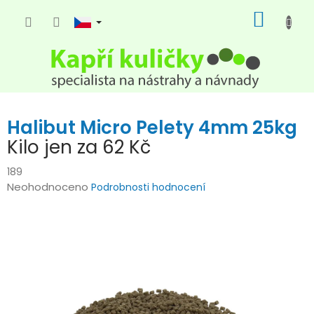
Přejít
NÁKUP
na
KOŠÍK
obsah
Halibut Micro Pelety 4mm 25kg
Kilo jen za 62 Kč
189
Průměrné
Neohodnoceno
Podrobnosti hodnocení
hodnocení
produktu
je
0,0
z
5
hvězdiček.