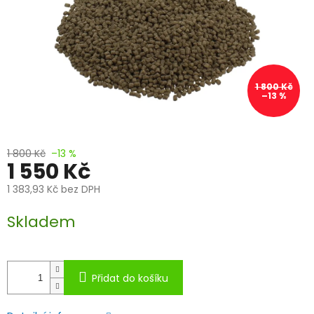
1 800 Kč
–13 %
1 800 Kč
–13 %
1 550 Kč
1 383,93 Kč bez DPH
Měrná
Skladem
cena:
Přidat do košíku