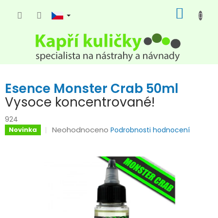
Přejít
NÁKUP
na
KOŠÍK
obsah
Esence Monster Crab 50ml
Vysoce koncentrované!
924
Průměrné
Neohodnoceno
Novinka
Podrobnosti hodnocení
hodnocení
produktu
je
0,0
z
5
hvězdiček.