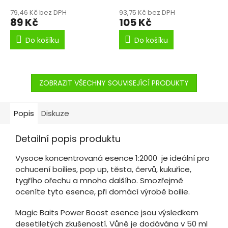
79,46 Kč bez DPH
93,75 Kč bez DPH
89 Kč
105 Kč
Do košíku
Do košíku
ZOBRAZIT VŠECHNY SOUVISEJÍCÍ PRODUKTY
Popis
Diskuze
Detailní popis produktu
Vysoce koncentrovaná esence 1:2000 je ideální pro
ochucení boilies, pop up, těsta, červů, kukuřice,
tygřího ořechu a mnoho dalšího. Smozřejmě
oceníte tyto esence, při domácí výrobě boilie.
Magic Baits Power Boost esence jsou výsledkem
desetiletých zkušeností. Vůně je dodávána v 50 ml