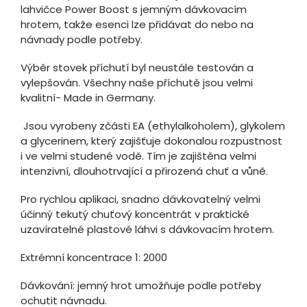
lahvičce Power Boost s jemným dávkovacím
hrotem, takže esenci lze přidávat do nebo na
návnady podle potřeby.
Výběr stovek příchutí byl neustále testován a
vylepšován. Všechny naše příchutě jsou velmi
kvalitní- Made in Germany.
Jsou vyrobeny zčásti EA (ethylalkoholem), glykolem
a glycerinem, který zajišťuje dokonalou rozpustnost
i ve velmi studené vodě. Tím je zajištěna velmi
intenzivní, dlouhotrvající a přirozená chuť a vůně.
Pro rychlou aplikaci, snadno dávkovatelný velmi
účinný tekutý chuťový koncentrát v praktické
uzavíratelné plastové láhvi s dávkovacím hrotem.
Extrémní koncentrace 1: 2000
Dávkování: jemný hrot umožňuje podle potřeby
ochutit návnadu.