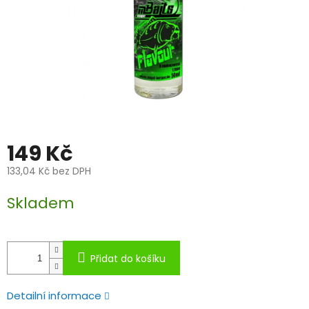
149 Kč
133,04 Kč bez DPH
Měrná
Skladem
cena:
Přidat do košíku
Detailní informace