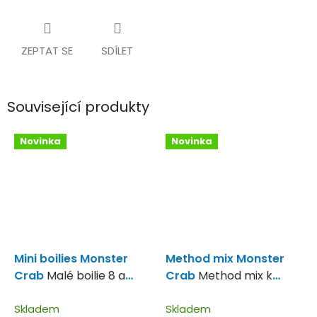
ZEPTAT SE
SDÍLET
Související produkty
Novinka
Novinka
Mini boilies Monster
Method mix Monster
Crab
Malé boilie 8 a
Crab
Method mix k
10mm
okamžitému použití s
Skladem
extra silným aroma
Skladem