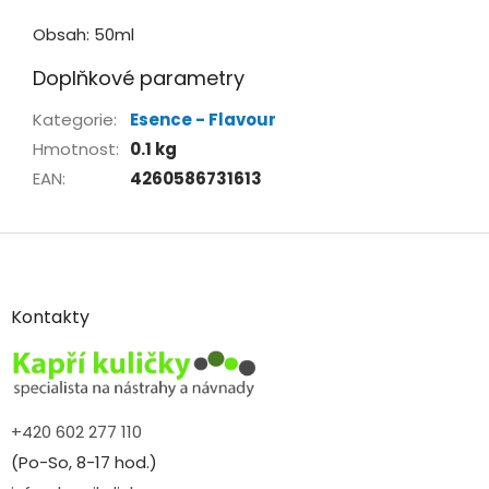
Obsah: 50ml
Doplňkové parametry
Kategorie
:
Esence - Flavour
Hmotnost
:
0.1 kg
EAN
:
4260586731613
Z
á
p
a
Kontakty
t
í
+420 602 277 110
(Po-So, 8-17 hod.)