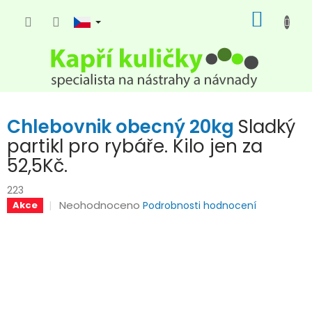
Přejít
NÁKUP
na
KOŠÍK
obsah
Chlebovnik obecný 20kg
Sladký
partikl pro rybáře. Kilo jen za
52,5Kč.
223
Průměrné
Neohodnoceno
Akce
Podrobnosti hodnocení
hodnocení
produktu
je
0,0
z
5
hvězdiček.