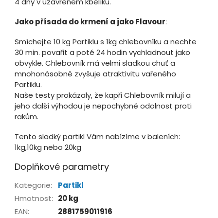
4 dny v uzavřeném kbelíku.
Jako přísada do krmení a jako Flavour
:
Smíchejte 10 kg Partiklu s 1kg chlebovníku a nechte
30 min. povařit a poté 24 hodin vychladnout jako
obvykle. Chlebovník má velmi sladkou chuť a
mnohonásobně zvyšuje atraktivitu vařeného
Partiklu.
Naše testy prokázaly, že kapři Chlebovník milují a
jeho další výhodou je nepochybně odolnost proti
rakům.
Tento sladký partikl Vám nabízíme v baleních:
1kg,10kg nebo 20kg
Doplňkové parametry
Kategorie
:
Partikl
Hmotnost
:
20 kg
EAN
:
2881759011916