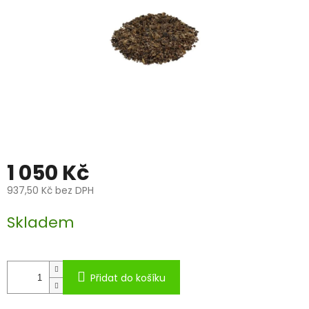
1 050 Kč
937,50 Kč bez DPH
Měrná
Skladem
cena:
Přidat do košíku