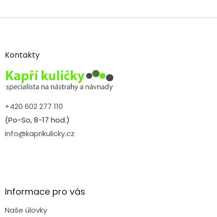
Z
á
p
a
Kontakty
t
í
+420 602 277 110
(Po-So, 8-17 hod.)
info@kaprikulicky.cz
Informace pro vás
Naše úlovky