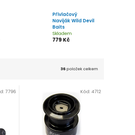
Přivlačový
Naviják Wild Devil
Baits
Skladem
779 Kč
)
36
položek celkem
d:
7796
Kód:
4712