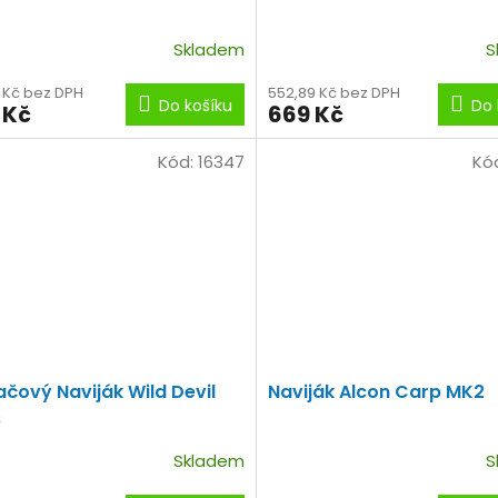
Skladem
S
3 Kč bez DPH
552,89 Kč bez DPH
Do košíku
Do 
 Kč
669 Kč
Kód:
16347
Kó
lačový Naviják Wild Devil
Naviják Alcon Carp MK2
s
Skladem
S