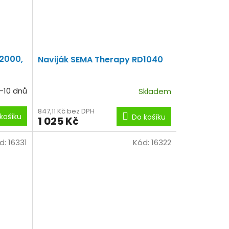
12000,
Naviják SEMA Therapy RD1040
-10 dnů
Skladem
847,11 Kč bez DPH
košíku
Do košíku
1 025 Kč
d:
16331
Kód:
16322