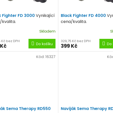
k Fighter FD 3000
Vynikající
Black Fighter FD 4000
Vyn
kvalita.
cena/kvalita.
Skladem
S
5 Kč bez DPH
329,75 Kč bez DPH
Do košíku
Do 
 Kč
399 Kč
Kód:
16327
Kó
ják Sema Therapy RD550
Naviják Sema Therapy R