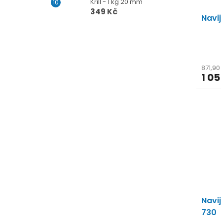
Krill - 1 kg 20 mm
349 Kč
Navi
871,9
1 0
Navi
730