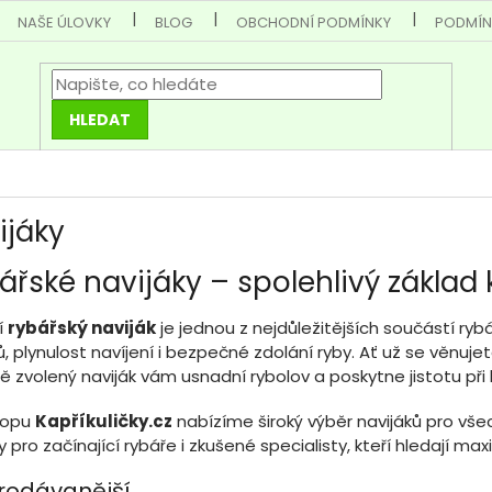
NAŠE ÚLOVKY
BLOG
OBCHODNÍ PODMÍNKY
PODMÍN
HLEDAT
ijáky
ářské navijáky – spolehlivý základ
í
rybářský naviják
je jednou z nejdůležitějších součástí ryb
, plynulost navíjení i bezpečné zdolání ryby. Ať už se věnujet
ě zvolený naviják vám usnadní rybolov a poskytne jistotu př
hopu
Kapříkuličky.cz
nabízíme široký výběr navijáků pro vše
 pro začínající rybáře i zkušené specialisty, kteří hledají max
rodávanější