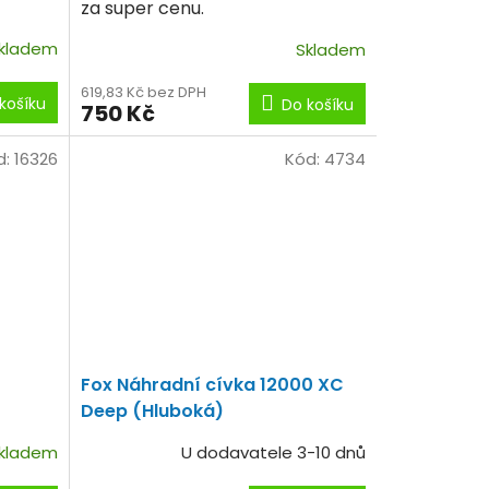
za super cenu.
kladem
Skladem
619,83 Kč bez DPH
košíku
Do košíku
750 Kč
d:
16326
Kód:
4734
Fox Náhradní cívka 12000 XC
Deep (Hluboká)
kladem
U dodavatele 3-10 dnů