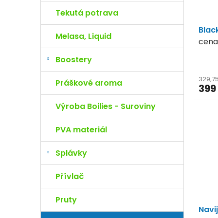
t
d
Tekutá potrava
ů
u
Blac
k
Melasa, Liquid
t
cena/
ů
Boostery
329,7
Práškové aroma
399
Výroba Boilies - Suroviny
PVA materiál
Splávky
Přívlač
Pruty
Navi