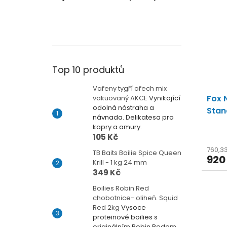
Top 10 produktů
Vařeny tygří ořech mix
Fox 
vakuovaný AKCE
Vynikající
odolná nástraha a
Stan
návnada. Delikatesa pro
kapry a amury.
105 Kč
760,3
TB Baits Boilie Spice Queen
920
Krill - 1 kg 24 mm
349 Kč
Boilies Robin Red
chobotnice- oliheň. Squid
Red 2kg
Vysoce
proteinové boilies s
originálním Robin Redem.