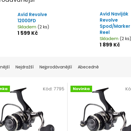
Avid Naviják
Avid Revolve
Revolve
12000FD
Spod/Marker
Skladem
(2 ks)
Reel
1 599 Kč
Skladem
(2 ks
1 899 Kč
nější
Nejdražší
Nejprodávanější
Abecedně
Kód:
7795
Kó
inka
Novinka