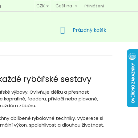
CZK
Čeština
Přihlášení
KY OCHRANY OSOBNÍCH ÚDAJŮ
KONTAKTY
NÁKUPNÍ
Prázdný košík
KOŠÍK
 každé rybářské sestavy
ářské výbavy. Ovlivňuje délku a přesnost
e kaprařině, feederu, přívlači nebo plavané,
i každém záběru.
chny oblíbené rybolovné techniky. Vyberete si
imální výkon, spolehlivost a dlouhou životnost.