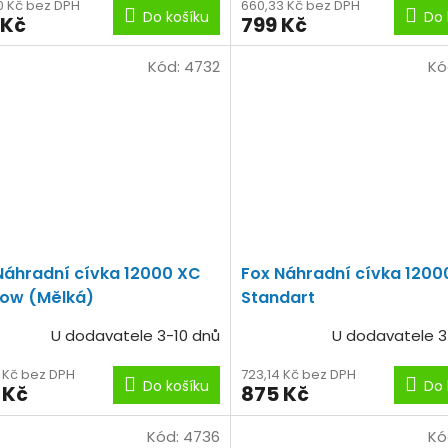
0 Kč bez DPH
660,33 Kč bez DPH
Do košíku
Do 
 Kč
799 Kč
Kód:
4732
Kó
Náhradní cívka 12000 XC
Fox Náhradní cívka 1200
low (Mělká)
Standart
U dodavatele 3-10 dnů
U dodavatele 3
4 Kč bez DPH
723,14 Kč bez DPH
Do košíku
Do 
 Kč
875 Kč
Kód:
4736
Kó