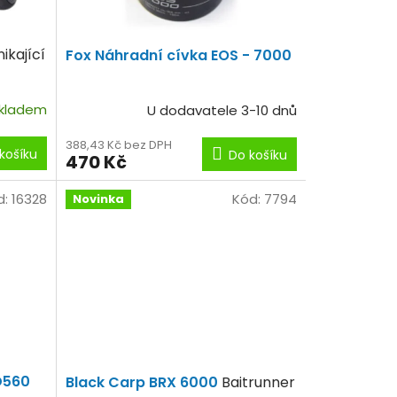
ikající
Fox Náhradní cívka EOS - 7000
kladem
U dodavatele 3-10 dnů
388,43 Kč bez DPH
košíku
Do košíku
470 Kč
d:
16328
Kód:
7794
Novinka
D560
Black Carp BRX 6000
Baitrunner