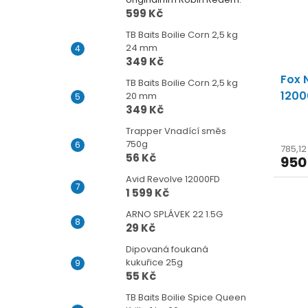
599 Kč
TB Baits Boilie Corn 2,5 kg
24 mm
349 Kč
Fox 
TB Baits Boilie Corn 2,5 kg
1200
20 mm
349 Kč
Trapper Vnadící směs
750g
785,1
56 Kč
950
Avid Revolve 12000FD
1 599 Kč
ARNO SPLÁVEK 22 1.5G
29 Kč
Dipovaná foukaná
kukuřice 25g
55 Kč
TB Baits Boilie Spice Queen