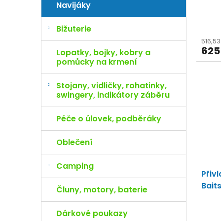
Navijáky
Bižuterie
516,5
625
Lopatky, bojky, kobry a
pomůcky na krmení
Stojany, vidličky, rohatinky,
swingery, indikátory záběru
Péče o úlovek, podběráky
Oblečení
Camping
Přiv
Bait
Čluny, motory, baterie
Dárkové poukazy