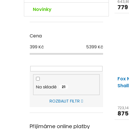
643,8
779
Novinky
Cena
399
Kč
5399
Kč
Fox 
Shal
Na skladě
21
ROZBALIT FILTR
723,1
875
Přijímáme online platby