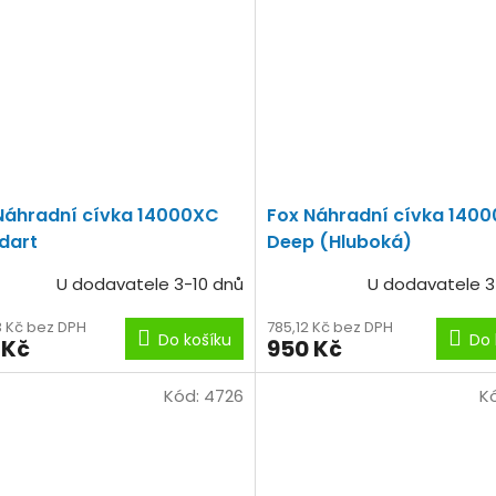
Náhradní cívka 14000XC
Fox Náhradní cívka 140
dart
Deep (Hluboká)
U dodavatele 3-10 dnů
U dodavatele 3
3 Kč bez DPH
785,12 Kč bez DPH
Do košíku
Do 
 Kč
950 Kč
Kód:
4726
K