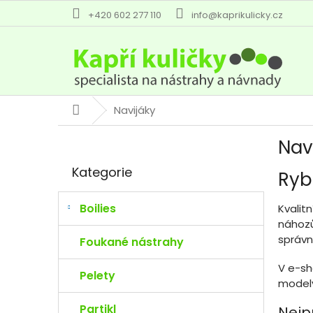
Přejít
+420 602 277 110
info@kaprikulicky.cz
na
obsah
Navijáky
Domů
P
Nav
o
Přeskočit
s
Kategorie
Ryb
kategorie
t
r
a
Boilies
Kvalitn
n
náhozů
n
správn
Foukané nástrahy
í
V e-s
p
Pelety
modely
a
n
Partikl
Nejp