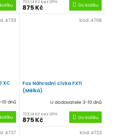
723,14 Kč bez DPH
košíku
Do košíku
875 Kč
d:
4733
Kód:
4708
0 XC
Fox Náhradní cívka FX11
(Mělká)
-10 dnů
U dodavatele 3-10 dnů
723,14 Kč bez DPH
košíku
Do košíku
875 Kč
d:
4737
Kód:
4723