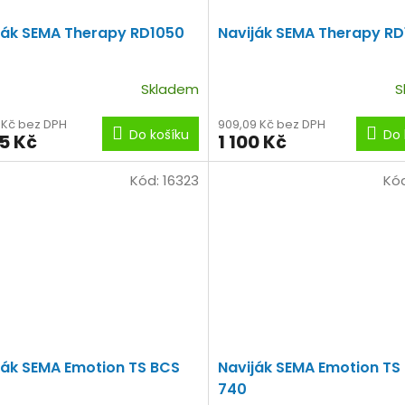
ják SEMA Therapy RD1050
Naviják SEMA Therapy R
Skladem
S
0 Kč bez DPH
909,09 Kč bez DPH
Do košíku
Do 
55 Kč
1 100 Kč
Kód:
16323
Kó
ják SEMA Emotion TS BCS
Naviják SEMA Emotion TS
740