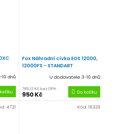
00XC
Fox Náhradní cívka EOS 12000,
12000FS - STANDART
-10 dnů
U dodavatele 3-10 dnů
785,12 Kč bez DPH
košíku
Do košíku
950 Kč
ód:
4721
Kód:
16329