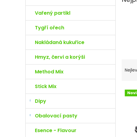
e
l
Vařený partikl
Tygří ořech
Nakládaná kukuřice
Hmyz, červi a korýši
Ř
a
Nejlev
Method Mix
z
e
Stick Mix
n
V
Nov
í
ý
Dipy
p
p
r
i
o
s
Obalovací pasty
d
p
u
r
Esence - Flavour
k
o