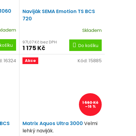
D1060
Naviják SEMA Emotion TS BCS
720
kladem
Skladem
971,07 Kč bez DPH
košíku
Do košíku
1 175 Kč
d:
16324
Kód:
15885
Akce
1 560 Kč
–16 %
 BCS
Matrix Aquos Ultra 3000
Velmi
lehký naviják.