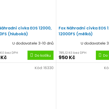
Náhradní cívka EOS 12000,
Fox Náhradní cívka EOS 
0FS (hluboká)
12000FS (mělká)
U dodavatele 3-10 dnů
U dodavatele 3
2 Kč bez DPH
785,12 Kč bez DPH
Do košíku
Do 
 Kč
950 Kč
Kód:
16330
Kó