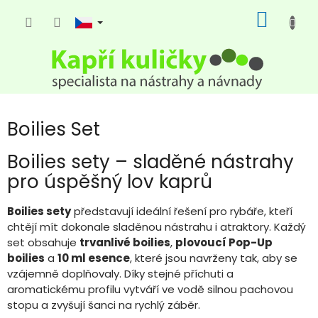
Přejít
NÁKUP
na
KOŠÍK
obsah
Boilies Set
Boilies sety – sladěné nástrahy
pro úspěšný lov kaprů
Boilies sety
představují ideální řešení pro rybáře, kteří
chtějí mít dokonale sladěnou nástrahu i atraktory. Každý
set obsahuje
trvanlivé boilies
,
plovoucí Pop-Up
boilies
a
10 ml esence
, které jsou navrženy tak, aby se
vzájemně doplňovaly. Díky stejné příchuti a
aromatickému profilu vytváří ve vodě silnou pachovou
stopu a zvyšují šanci na rychlý záběr.