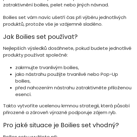
zatraktivnění boilies, pelet nebo jiných návnad.
Boilies set vám navíc ušetří čas při výběru jednotlivých
produktů, protože vše je vzájemně sladěno.
Jak Boilies set používat?
Nejlepších výsledků dosáhnete, pokud budete jednotlivé
produkty používat společně:
zakrmujte trvanlivým boilies,
jako nástrahu použijte trvanlivé nebo Pop-Up
boilies,
před nahozením nástrahu zatraktivněte přiloženou
esencí.
Takto vytvoříte ucelenou krmnou strategii, která působí
přirozeně a zároveň výrazně podporuje zájem ryb.
Pro jaké situace je Boilies set vhodný?
Boilies sety využijete při: