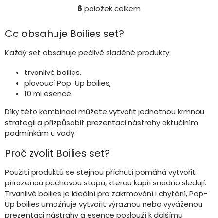
6
položek celkem
O
v
l
Co obsahuje Boilies set?
á
d
Každý set obsahuje pečlivě sladěné produkty:
a
c
trvanlivé boilies,
í
plovoucí Pop-Up boilies,
p
10 ml esence.
r
v
Díky této kombinaci můžete vytvořit jednotnou krmnou
k
strategii a přizpůsobit prezentaci nástrahy aktuálním
y
v
podmínkám u vody.
ý
p
Proč zvolit Boilies set?
i
s
Použití produktů se stejnou příchutí pomáhá vytvořit
u
přirozenou pachovou stopu, kterou kapři snadno sledují.
Trvanlivé boilies je ideální pro zakrmování i chytání, Pop-
Up boilies umožňuje vytvořit výraznou nebo vyváženou
prezentaci nástrahy a esence poslouží k dalšímu