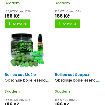
t
Skladem
Skladem
ů
166,07 Kč bez DPH
166,07 Kč bez DPH
186 Kč
186 Kč
Do košíku
Do košíku
Boilies set Mušle
Boilies set Scopex
Obsahuje boilie, esenci,
Obsahuje boilie, esenci,
Pop up
Pop up
Skladem
Skladem
166,07 Kč bez DPH
166,07 Kč bez DPH
186 Kč
186 Kč