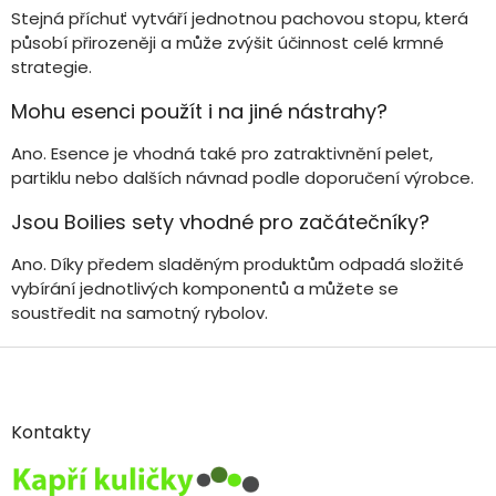
Stejná příchuť vytváří jednotnou pachovou stopu, která
působí přirozeněji a může zvýšit účinnost celé krmné
strategie.
Mohu esenci použít i na jiné nástrahy?
Ano. Esence je vhodná také pro zatraktivnění pelet,
partiklu nebo dalších návnad podle doporučení výrobce.
Jsou Boilies sety vhodné pro začátečníky?
Ano. Díky předem sladěným produktům odpadá složité
vybírání jednotlivých komponentů a můžete se
soustředit na samotný rybolov.
Z
á
p
a
Kontakty
t
í