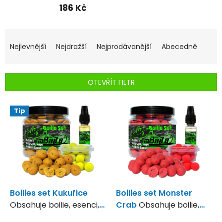
186 Kč
Ř
a
Nejlevnější
Nejdražší
Nejprodávanější
Abecedně
z
e
n
OTEVŘÍT FILTR
í
p
V
r
Tip
ý
o
p
d
i
u
s
k
p
t
r
ů
o
d
Boilies set Kukuřice
Boilies set Monster
u
Obsahuje boilie, esenci,
Crab
Obsahuje boilie,
k
Pop up
esenci, Pop up