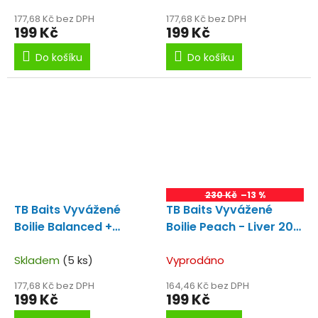
177,68 Kč bez DPH
177,68 Kč bez DPH
199 Kč
199 Kč
Do košíku
Do košíku
230 Kč
–13 %
TB Baits Vyvážené
TB Baits Vyvážené
Boilie Balanced +
Boilie Peach - Liver 20-
Atraktor Strawberry
24mm
Broskev - Játra
100 g 20-24 mm
Skladem
(5 ks)
Vyprodáno
177,68 Kč bez DPH
164,46 Kč bez DPH
199 Kč
199 Kč