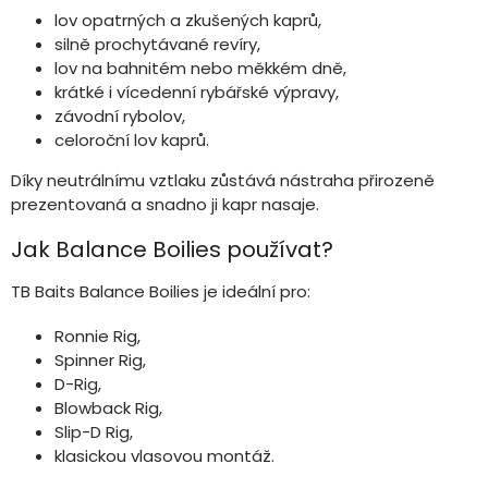
lov opatrných a zkušených kaprů,
silně prochytávané revíry,
lov na bahnitém nebo měkkém dně,
krátké i vícedenní rybářské výpravy,
závodní rybolov,
celoroční lov kaprů.
Díky neutrálnímu vztlaku zůstává nástraha přirozeně
prezentovaná a snadno ji kapr nasaje.
Jak Balance Boilies používat?
TB Baits Balance Boilies je ideální pro:
Ronnie Rig,
Spinner Rig,
D-Rig,
Blowback Rig,
Slip-D Rig,
klasickou vlasovou montáž.