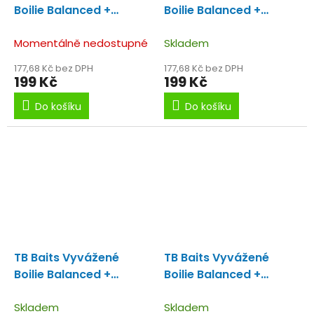
Boilie Balanced +
Boilie Balanced +
Atraktor Scopex Squid
Atraktor Spice Queen
100 g 20-24 mm
Momentálně nedostupné
Krill 100 g - 16 mm
Skladem
177,68 Kč bez DPH
177,68 Kč bez DPH
199 Kč
199 Kč
Do košíku
Do košíku
TB Baits Vyvážené
TB Baits Vyvážené
Boilie Balanced +
Boilie Balanced +
Atraktor Spice Queen
Atraktor Spice Queen
Krill 100 g - 20 mm
Skladem
Krill 100 g - 24 mm
Skladem