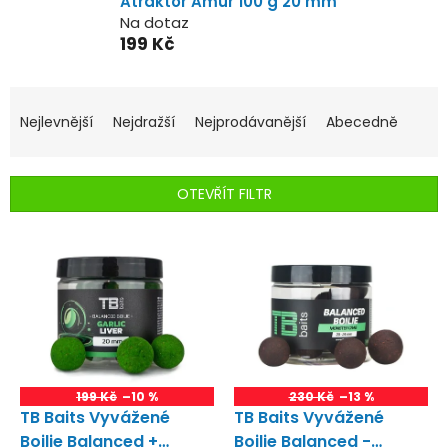
Atraktor Amur 100 g 20 mm
Na dotaz
199 Kč
Ř
a
Nejlevnější
Nejdražší
Nejprodávanější
Abecedně
z
e
n
OTEVŘÍT FILTR
í
p
V
r
ý
o
p
d
i
u
s
k
p
t
r
ů
o
199 Kč
–10 %
230 Kč
–13 %
d
TB Baits Vyvážené
TB Baits Vyvážené
u
Boilie Balanced +
Boilie Balanced -