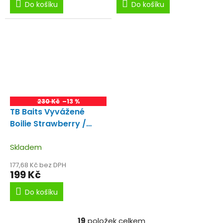
Do košíku
Do košíku
230 Kč
–13 %
TB Baits Vyvážené
Boilie Strawberry /
Jahoda 20-24mm
Skladem
177,68 Kč bez DPH
199 Kč
Do košíku
19
položek celkem