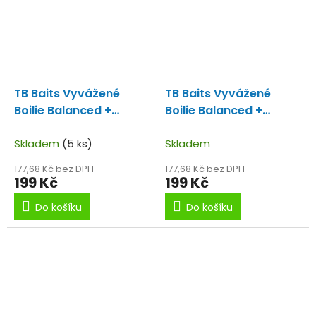
TB Baits Vyvážené
TB Baits Vyvážené
Boilie Balanced +
Boilie Balanced +
Atraktor GLM Squid
Atraktor Red Crab 100
Strawberry 100 g - 24
Skladem
(5 ks)
g - 16 mm
Skladem
mm
177,68 Kč bez DPH
177,68 Kč bez DPH
199 Kč
199 Kč
Do košíku
Do košíku