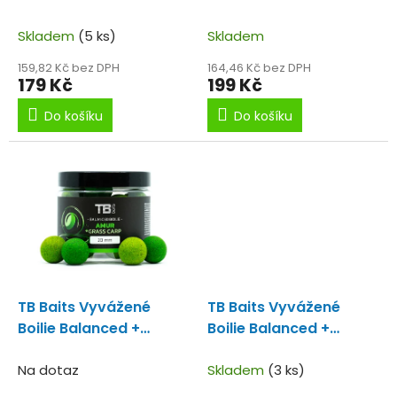
k
Atraktor Garlic Liver
Monster Crab / Krab
t
100 g - 24 mm
Skladem
(5 ks)
20-24mm
Skladem
ů
159,82 Kč bez DPH
164,46 Kč bez DPH
179 Kč
199 Kč
Do košíku
Do košíku
TB Baits Vyvážené
TB Baits Vyvážené
Boilie Balanced +
Boilie Balanced +
Atraktor Amur 100 g 20
Atraktor Corn 100 g 20
mm
Na dotaz
mm
Skladem
(3 ks)