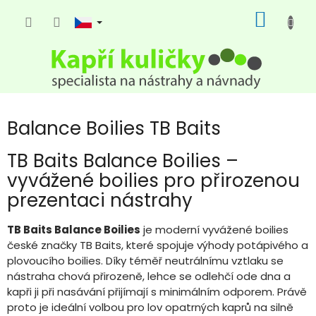
Přejít
NÁKUP
na
KOŠÍK
obsah
Balance Boilies TB Baits
TB Baits Balance Boilies –
vyvážené boilies pro přirozenou
prezentaci nástrahy
TB Baits Balance Boilies
je moderní vyvážené boilies
české značky TB Baits, které spojuje výhody potápivého a
plovoucího boilies. Díky téměř neutrálnímu vztlaku se
nástraha chová přirozeně, lehce se odlehčí ode dna a
kapři ji při nasávání přijímají s minimálním odporem. Právě
proto je ideální volbou pro lov opatrných kaprů na silně