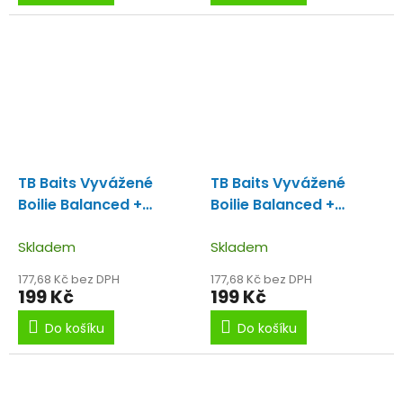
TB Baits Vyvážené
TB Baits Vyvážené
Boilie Balanced +
Boilie Balanced +
Atraktor Garlic Liver
Atraktor GLM Squid
100 g - 20 mm
Skladem
Strawberry 100 g - 16
Skladem
mm
177,68 Kč bez DPH
177,68 Kč bez DPH
199 Kč
199 Kč
Do košíku
Do košíku