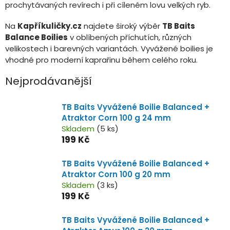
prochytávaných revírech i při cíleném lovu velkých ryb.
Na
Kapříkuličky.cz
najdete široký výběr
TB Baits
Balance Boilies
v oblíbených příchutích, různých
velikostech i barevných variantách. Vyvážené boilies je
vhodné pro moderní kaprařinu během celého roku.
Nejprodávanější
TB Baits Vyvážené Boilie Balanced +
Atraktor Corn 100 g 24 mm
Skladem
(5 ks)
199 Kč
TB Baits Vyvážené Boilie Balanced +
Atraktor Corn 100 g 20 mm
Skladem
(3 ks)
199 Kč
TB Baits Vyvážené Boilie Balanced +