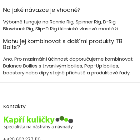
Na jaké návazce je vhodné?
Výborně funguje na Ronnie Rig, Spinner Rig, D-Rig,
Blowback Rig, Slip-D Rig i klasické vlasové montáži.
Mohu jej kombinovat s dalšími produkty TB
Baits?
Ano. Pro maximální účinnost doporučujeme kombinovat
Balance Boilies s trvanlivým boilies, Pop-Up boilies,
boostery nebo dipy stejné příchutě a produktové řady.
Z
á
p
a
Kontakty
t
í
+420 602 277 110