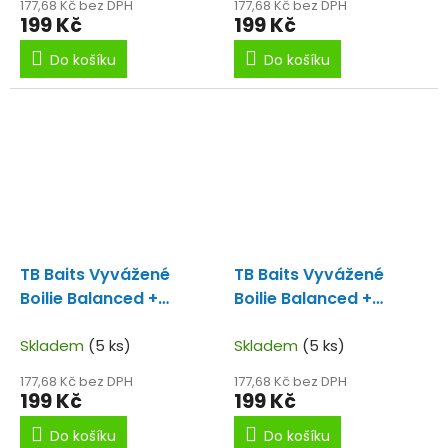
177,68 Kč bez DPH
177,68 Kč bez DPH
199 Kč
199 Kč
Do košíku
Do košíku
TB Baits Vyvážené
TB Baits Vyvážené
Boilie Balanced +
Boilie Balanced +
Atraktor Corn 100 g 24
Atraktor Garlic Liver
mm
Skladem
(5 ks)
100 g - 16 mm
Skladem
(5 ks)
177,68 Kč bez DPH
177,68 Kč bez DPH
199 Kč
199 Kč
Do košíku
Do košíku