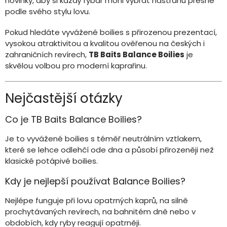
novinky, aby si každý rybář mohl vybrat nástrahu přesně
podle svého stylu lovu.
Pokud hledáte vyvážené boilies s přirozenou prezentací,
vysokou atraktivitou a kvalitou ověřenou na českých i
zahraničních revírech,
TB Baits Balance Boilies
je
skvělou volbou pro moderní kaprařinu.
Nejčastější otázky
Co je TB Baits Balance Boilies?
Je to vyvážené boilies s téměř neutrálním vztlakem,
které se lehce odlehčí ode dna a působí přirozeněji než
klasické potápivé boilies.
Kdy je nejlepší používat Balance Boilies?
Nejlépe funguje při lovu opatrných kaprů, na silně
prochytávaných revírech, na bahnitém dně nebo v
obdobích, kdy ryby reagují opatrněji.