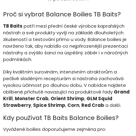
O
v
l
Proč si vybrat Balance Boilies TB Baits?
á
d
TB Baits
patří mezi přední české výrobce kaprařských
a
nástrah a své produkty vyvíjí na základě dlouholetých
c
zkušeností a testování přímo u vody. Balance boilies je
í
navrženo tak, aby nabídlo co nejpřirozenější prezentaci
p
r
nástrahy a zvýšilo šanci na úspěšný záběr i v náročných
v
podmínkách.
k
y
Díky kvalitním surovinám, intenzivním atraktorům a
v
pečlivě sladěným recepturám si nástraha zachovává
ý
vysokou účinnost po dlouhou dobu. V nabídce najdete
p
oblíbené příchutě navazující na produktové řady
Grand
i
Krill
,
Monster Crab
,
Orient Shrimp
,
GLM Squid
s
u
Strawberry
,
Spice Shrimp
,
Corn
,
Red Crab
a další.
Kdy používat TB Baits Balance Boilies?
Vyvážené boilies doporučujeme zejména pro: