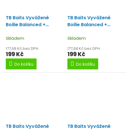
TB Baits Vyvážené
TB Baits Vyvážené
Boilie Balanced +
Boilie Balanced +
Atraktor Red Crab 100
Atraktor Red Crab 100
g - 20 mm
Skladem
g - 24 mm
Skladem
177,68 Kč bez DPH
177,68 Kč bez DPH
199 Kč
199 Kč
Do košíku
Do košíku
TB Baits Vyvážené
TB Baits Vyvážené