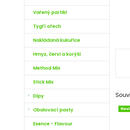
e
l
Vařený partikl
Tygří ořech
Nakládaná kukuřice
Hmyz, červi a korýši
Method Mix
Stick Mix
Souv
Dipy
Nov
Obalovací pasty
Esence - Flavour