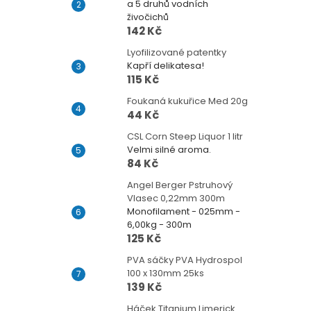
a 5 druhů vodních
živočichů
142 Kč
Lyofilizované patentky
Kapří delikatesa!
115 Kč
Foukaná kukuřice Med 20g
44 Kč
CSL Corn Steep Liquor 1 litr
Velmi silné aroma.
84 Kč
Angel Berger Pstruhový
Vlasec 0,22mm 300m
Monofilament - 025mm -
6,00kg - 300m
125 Kč
PVA sáčky PVA Hydrospol
100 x 130mm 25ks
139 Kč
Háček Titanium Limerick