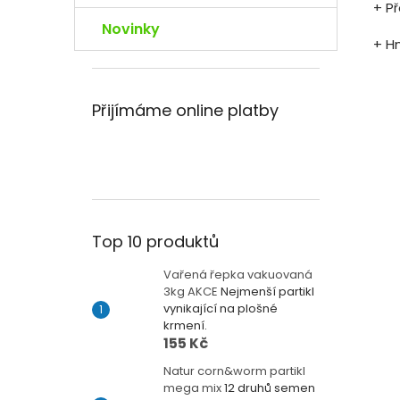
+ P
Novinky
+ H
Přijímáme online platby
Top 10 produktů
Vařená řepka vakuovaná
3kg AKCE
Nejmenší partikl
vynikající na plošné
krmení.
155 Kč
Natur corn&worm partikl
mega mix
12 druhů semen