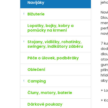
jeho
Navijáky
Navi
Bižuterie
Dlou
menš
Lopatky, bojky, kobry a
per
pomůcky na krmení
nav
Stojany, vidličky, rohatinky,
7 ku
swingery, indikátory záběru
dodá
dlo
Péče o úlovek, podběráky
oto
gum
Oblečení
přil
hříd
aby 
Camping
+ Lo
Čluny, motory, baterie
+ K
Dárkové poukazy