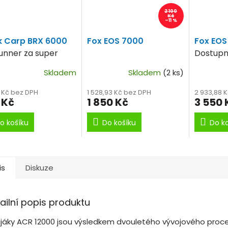
2 100
Kč
–11 %
k Carp BRX 6000
Fox EOS 7000
Fox EOS
runner za super
Dostupný
.
Skladem
Skladem
(2 ks)
3 Kč bez DPH
1 528,93 Kč bez DPH
2 933,88 
 Kč
1 850 Kč
3 550 
o košíku
Do košíku
Do k
is
Diskuze
ailní popis produktu
ijáky ACR 12000 jsou výsledkem dvouletého vývojového proce