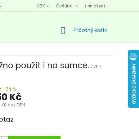
CZK
Čeština
Přihlášení
MÍNKY OCHRANY OSOBNÍCH ÚDAJŮ
KONTAKTY
NÁKUPNÍ
Prázdný košík
KOŠÍK
žno použít i na sumce.
7797
č
–34 %
50 Kč
4 Kč bez DPH
otaz