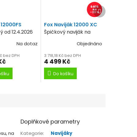
5 875
Další
Kč
–23 %
produkt
 12000FS
Fox Naviják 12000 XC
 od 12.4.2026
Špičkový naviják na
daleké odhozy.
Na dotaz
Objednáno
Kč bez DPH
3 718,18 Kč bez DPH
Kč
4 499 Kč
ošíku
Do košíku
Doplňkové parametry
su, na
Kategorie
:
Navijáky