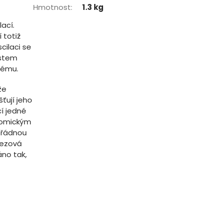
Hmotnost
:
1.3 kg
ací.
 totiž
cilaci se
ostem
dému.
že
ťují jeho
í jedné
onomickým
ořádnou
rezová
áno tak,