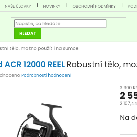
NAŠE ÚLOVKY
NOVINKY
OBCHODNÍ PODMÍNKY
POD
HLEDAT
tní tělo, možno použít i na sumce.
d ACR 12000 REEL
Robustní tělo, mo
rné
dnoceno
Podrobnosti hodnocení
cení
3 900 K
tu
2 5
2 107,4
Měrná
Na d
cena:
ček.