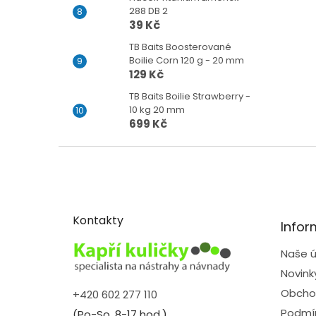
288 DB 2
39 Kč
TB Baits Boosterované
Boilie Corn 120 g - 20 mm
129 Kč
TB Baits Boilie Strawberry -
10 kg 20 mm
699 Kč
Z
á
p
a
t
Kontakty
Infor
í
Naše ú
Novink
Obcho
+420 602 277 110
Podmín
(Po-So, 8-17 hod.)