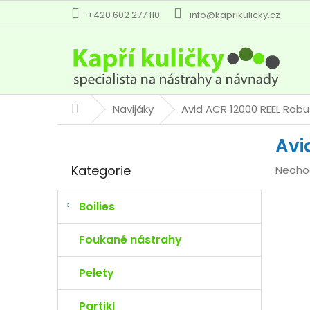
Přejít
+420 602 277 110
info@kaprikulicky.cz
na
obsah
Navijáky
Avid ACR 12000 REEL
Robus
Domů
P
Avi
o
Přeskočit
s
Kategorie
Průmě
Neoho
kategorie
t
hodno
r
produk
a
Boilies
je
n
0,0
n
Foukané nástrahy
z
í
5
p
Pelety
hvězdi
a
n
Partikl