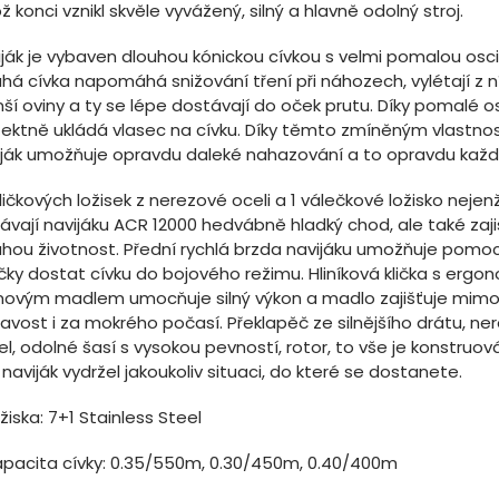
ž konci vznikl skvěle vyvážený, silný a hlavně odolný stroj.
ják je vybaven dlouhou kónickou cívkou s velmi pomalou oscil
há cívka napomáhá snižování tření při náhozech, vylétají z ní
í oviny a ty se lépe dostávají do oček prutu. Díky pomalé os
fektně ukládá vlasec na cívku. Díky těmto zmíněným vlastn
iják umožňuje opravdu daleké nahazování a to opravdu kaž
ličkových ložisek z nerezové oceli a 1 válečkové ložisko nejen
vají navijáku ACR 12000 hedvábně hladký chod, ale také zajiš
uhou životnost. Přední rychlá brzda navijáku umožňuje pomoc
čky dostat cívku do bojového režimu. Hliníková klička s erg
ovým madlem umocňuje silný výkon a madlo zajišťuje mim
navost i za mokrého počasí. Překlapěč ze silnějšího drátu, ne
el, odolné šasí s vysokou pevností, rotor, to vše je konstruov
naviják vydržel jakoukoliv situaci, do které se dostanete.
žiska: 7+1 Stainless Steel
apacita cívky: 0.35/550m, 0.30/450m, 0.40/400m