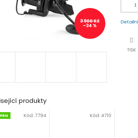
3 900 Kč
Detailn
–34 %
TISK
isející produkty
Kód:
7794
Kód:
4710
inka