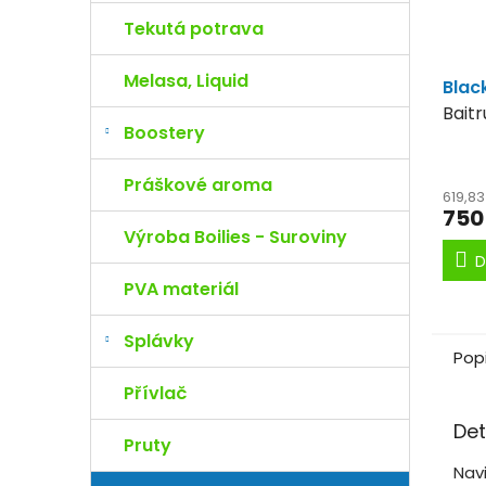
Tekutá potrava
Melasa, Liquid
Blac
Bait
Boostery
cenu
Práškové aroma
619,8
750
Výroba Boilies - Suroviny
D
PVA materiál
Splávky
Pop
Přívlač
Det
Pruty
Nav