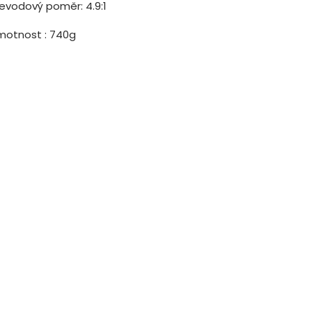
řevodový poměr: 4.9:1
motnost : 740g