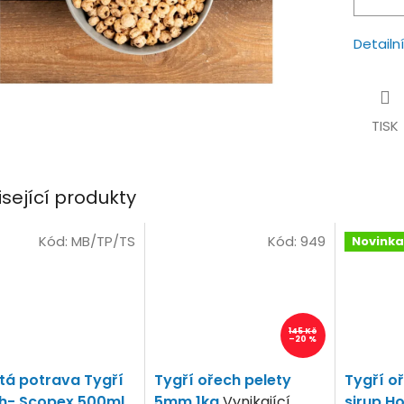
Detailn
TISK
isející produkty
Kód:
MB/TP/TS
Kód:
949
Novinka
145 Kč
–20 %
tá potrava Tygří
Tygří ořech pelety
Tygří o
h- Scopex 500ml
5mm 1kg
Vynikající
sirup Ho