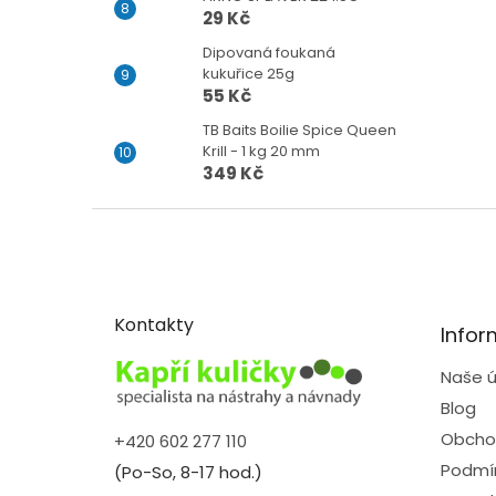
29 Kč
Dipovaná foukaná
kukuřice 25g
55 Kč
TB Baits Boilie Spice Queen
Krill - 1 kg 20 mm
349 Kč
Z
á
p
a
t
Kontakty
Infor
í
Naše ú
Blog
Obcho
+420 602 277 110
Podmín
(Po-So, 8-17 hod.)