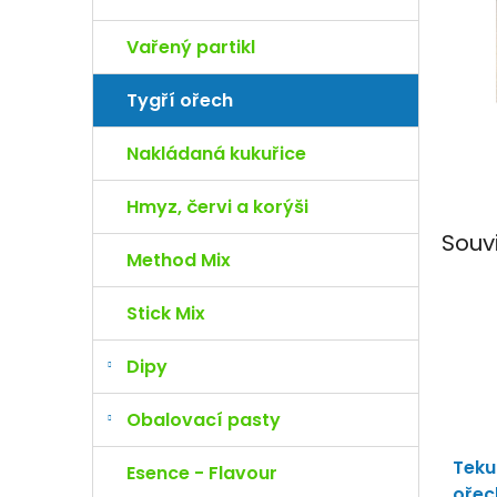
e
l
Vařený partikl
Tygří ořech
Nakládaná kukuřice
Hmyz, červi a korýši
Souv
Method Mix
Stick Mix
Dipy
Obalovací pasty
Teku
Esence - Flavour
ořec