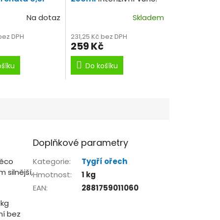
adký sirup!
Na dotaz
Skladem
 bez DPH
231,25 Kč bez DPH
259 Kč
ošíku
Do košíku
Doplňkové parametry
něco
Kategorie
:
Tygří ořech
 silnější,
Hmotnost
:
1 kg
EAN
:
2881759011060
5kg
ní bez