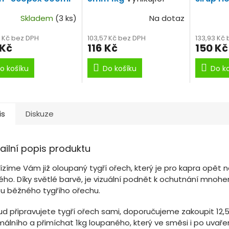
 používáme pří lovu
návnada.
Extra sl
Skladem
(3 ks)
Na dotaz
gří ořech.
4 Kč bez DPH
103,57 Kč bez DPH
133,93 Kč
 Kč
116 Kč
150 Kč
o košíku
Do košíku
Do k
is
Diskuze
ailní popis produktu
ízíme Vám již oloupaný tygří ořech, který je pro kapra opět 
ho. Díky světlé barvě, je vizuální podnět k ochutnání mnohem
 u běžného tygřího ořechu.
ud připravujete tygří ořech sami, doporučujeme zakoupit 12,
málního a přimíchat 1kg loupaného, který ve směsi i po uvaře