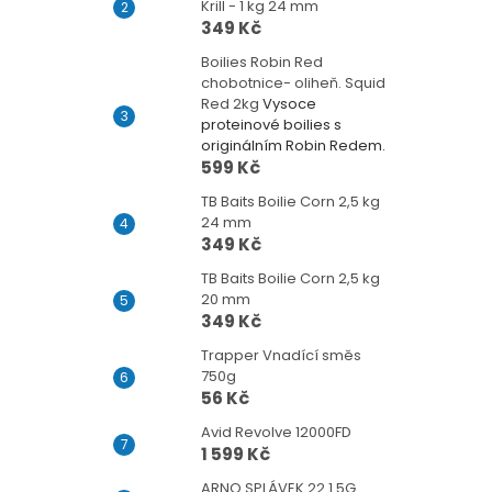
Krill - 1 kg 24 mm
349 Kč
Boilies Robin Red
chobotnice- oliheň. Squid
Red 2kg
Vysoce
proteinové boilies s
originálním Robin Redem.
599 Kč
TB Baits Boilie Corn 2,5 kg
24 mm
349 Kč
TB Baits Boilie Corn 2,5 kg
20 mm
349 Kč
Trapper Vnadící směs
750g
56 Kč
Avid Revolve 12000FD
1 599 Kč
ARNO SPLÁVEK 22 1.5G