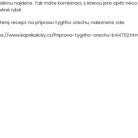
blému najdete. Tak máte kombinaci, s kterou jste opět něco 
něné rybě.
řený recept na přípravu tygřího ořechu, naleznete zde:
ps://www.kaprikulicky.cz/Priprava-tygriho-orechu-b44702.ht