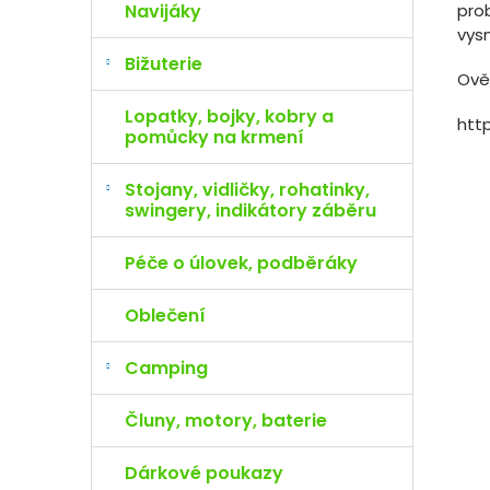
pro
Navijáky
vys
Bižuterie
Ově
Lopatky, bojky, kobry a
htt
pomůcky na krmení
Stojany, vidličky, rohatinky,
swingery, indikátory záběru
Péče o úlovek, podběráky
Oblečení
Camping
Čluny, motory, baterie
Dárkové poukazy