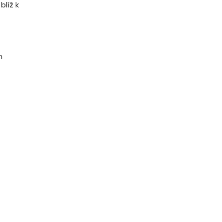
blíž k
m