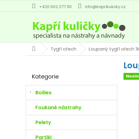
Přejít
+420 602 277 110
info@kaprikulicky.cz
na
obsah
Tygří ořech
Loupaný tygří ořech 1
Domů
P
Lou
o
Přeskočit
s
Kategorie
Novin
kategorie
t
r
a
Boilies
n
n
Foukané nástrahy
í
p
Pelety
a
n
Partikl