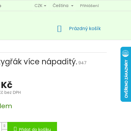
CZK
Čeština
Přihlášení
KY OCHRANY OSOBNÍCH ÚDAJŮ
KONTAKTY
NÁKUPNÍ
Prázdný košík
KOŠÍK
ygřák více nápaditý.
947
 Kč
Kč bez DPH
dem
Přidat do košíku