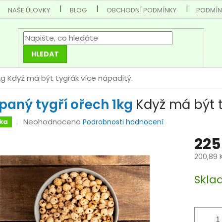
NAŠE ÚLOVKY
BLOG
OBCHODNÍ PODMÍNKY
PODMÍN
HLEDAT
kg
Když má být tygřák více nápaditý.
paný tygří ořech 1kg
Když má být t
Průměrné
Neohodnoceno
ka
Podrobnosti hodnocení
hodnocení
225
produktu
je
200,89 
0,0
Měrná
z
Skla
cena:
5
hvězdiček.