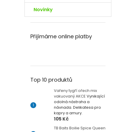
Novinky
Přijímáme online platby
Top 10 produktů
Vařeny tygří ořech mix
vakuovaný AKCE
Vynikající
odolná nástraha a
návnada. Delikatesa pro
kapry a amury.
105 Kč
TB Baits Boilie Spice Queen