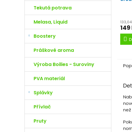
Rádi
Tekutá potrava
na ty
Melasa, Liquid
133,0
149
Boostery
D
Práškové aroma
Výroba Boilies - Suroviny
Pop
PVA materiál
Det
Splávky
Nab
nové
Přívlač
než
Pruty
Pok
nor