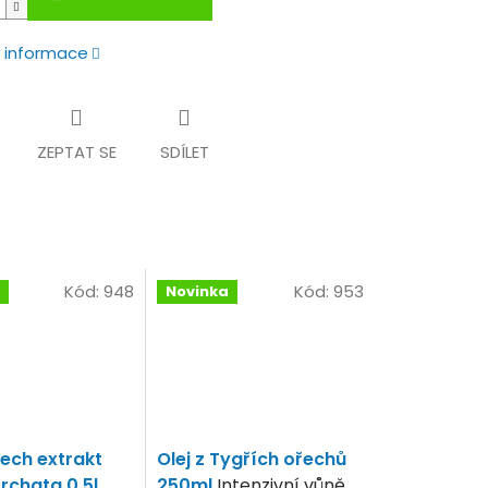
í informace
ZEPTAT SE
SDÍLET
Kód:
948
Kód:
953
Novinka
řech extrakt
Olej z Tygřích ořechů
rchata 0,5l
250ml
Intenzivní vůně.