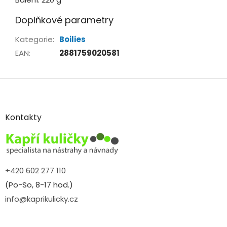
Doplňkové parametry
Kategorie
:
Boilies
EAN
:
2881759020581
Z
á
p
a
Kontakty
t
í
+420 602 277 110
(Po-So, 8-17 hod.)
info@kaprikulicky.cz