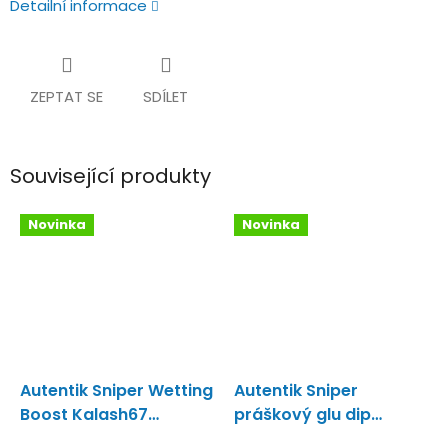
Detailní informace
ZEPTAT SE
SDÍLET
Související produkty
Novinka
Novinka
Autentik Sniper Wetting
Autentik Sniper
Boost Kalash67
práškový glu dip
Wetting boost
Kalash67
Kiwi-Ananas