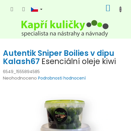
Přejít
NÁKUP
na
KOŠÍK
obsah
Autentik Sniper Boilies v dipu
Kalash67
Esenciální oleje kiwi
6549_1555894585
Průměrné
Neohodnoceno
Podrobnosti hodnocení
hodnocení
produktu
je
0,0
z
5
hvězdiček.