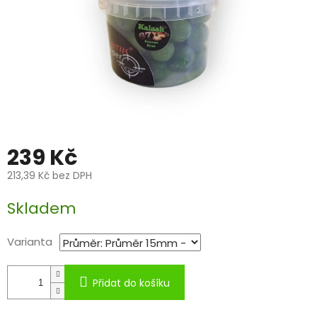
239 Kč
213,39 Kč bez DPH
Měrná
Skladem
cena:
Varianta
Přidat do košíku