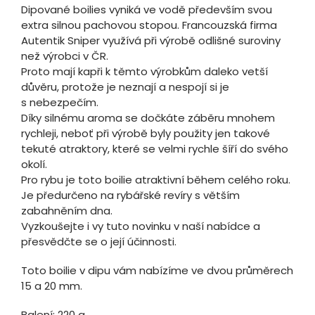
Dipované boilies vyniká ve vodě především svou
extra silnou pachovou stopou. Francouzská firma
Autentik Sniper využívá při výrobě odlišné suroviny
než výrobci v ČR.
Proto mají kapři k těmto výrobkům daleko vetší
důvěru, protože je neznají a nespojí si je
s nebezpečím.
Díky silnému aroma se dočkáte záběru mnohem
rychleji, neboť při výrobě byly použity jen takové
tekuté atraktory, které se velmi rychle šíří do svého
okolí.
Pro rybu je toto boilie atraktivní během celého roku.
Je předurčeno na rybářské revíry s větším
zabahněním dna.
Vyzkoušejte i vy tuto novinku v naší nabídce a
přesvědčte se o její účinnosti.
Toto boilie v dipu vám nabízíme ve dvou průměrech
15 a 20 mm.
Balení: 220 g