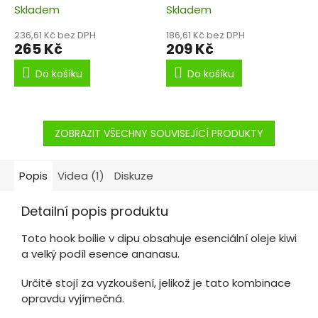
Skladem
Skladem
236,61 Kč bez DPH
186,61 Kč bez DPH
265 Kč
209 Kč
Do košíku
Do košíku
ZOBRAZIT VŠECHNY SOUVISEJÍCÍ PRODUKTY
Popis
Videa (1)
Diskuze
Detailní popis produktu
Toto hook boilie v dipu obsahuje esenciální oleje kiwi
a velký podíl esence ananasu.
Určitě stojí za vyzkoušení, jelikož je tato kombinace
opravdu vyjímečná.