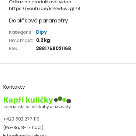
Odkaz na produktové video:
https://youtu.be/8hKw5wJgL74
Doplňkové parametry
Kategorie
:
Dipy
Hmotnost
:
0.2 kg
EAN
:
2881759021168
Z
á
p
a
Kontakty
t
í
+420 602 277 110
(Po-So, 8-17 hod.)
info@kaprikulicky.cz