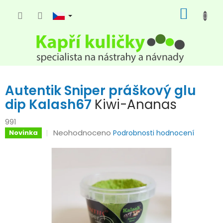
Přejít
NÁKUP
na
KOŠÍK
obsah
Autentik Sniper práškový glu
dip Kalash67
Kiwi-Ananas
991
Průměrné
Neohodnoceno
Novinka
Podrobnosti hodnocení
hodnocení
produktu
je
0,0
z
5
hvězdiček.