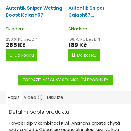
Autentik Sniper Wetting
Autentik Sniper
Boost Kalash67
Kalash67
Wetting boost
(Kiwi/Ananas) Fluo Dip
Skladem
Skladem
236,61 Kč bez DPH
168,75 Kč bez DPH
265 Kč
189 Kč
Do košíku
Do košíku
ZOBRAZIT VŠECHNY SOUVISEJÍCÍ PRODUKTY
Popis
Videa (1)
Diskuze
Detailní popis produktu
Powder dip v kombinaci Kiwi-Ananans prostě chytá
vždy a všude. Obsahuje esenciální oleje kiwi, velkou