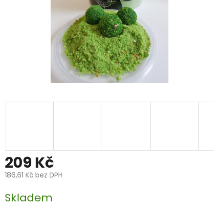
209 Kč
186,61 Kč bez DPH
Měrná
Skladem
cena: