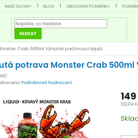
NAŠE ÚLOVKY
BLOG
OBCHODNÍ PODMÍNKY
PODMÍN
HLEDAT
Monster Crab 500ml
Výrazně pachnoucí liquid
utá potrava Monster Crab 500ml
/MC
rné
dnoceno
Podrobnosti hodnocení
cení
149
tu
133,04 
Měrná
Skl
cena:
ček.