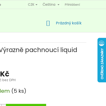
CZK
Čeština
Přihlášení
KY OCHRANY OSOBNÍCH ÚDAJŮ
KONTAKTY
NÁKUPNÍ
Prázdný košík
KOŠÍK
Výrazně pachnoucí liquid
 Kč
Kč bez DPH
adem
(5 ks)