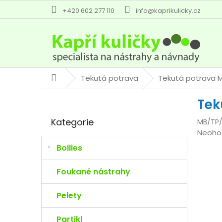
Přejít
+420 602 277 110
info@kaprikulicky.cz
na
obsah
Tekutá potrava
Tekutá potrava 
Domů
P
Tek
o
Přeskočit
s
Kategorie
MB/TP
kategorie
t
Průmě
Neoho
r
hodno
a
Boilies
produk
n
je
n
Foukané nástrahy
0,0
í
z
p
Pelety
5
a
hvězdi
n
Partikl