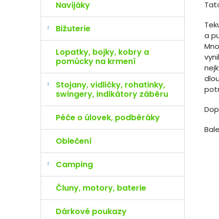
Tat
Navijáky
Tek
Bižuterie
a p
Mno
Lopatky, bojky, kobry a
vyni
pomůcky na krmení
nejk
dlou
Stojany, vidličky, rohatinky,
potr
swingery, indikátory záběru
Dop
Péče o úlovek, podběráky
Bal
Oblečení
Camping
Čluny, motory, baterie
Dárkové poukazy