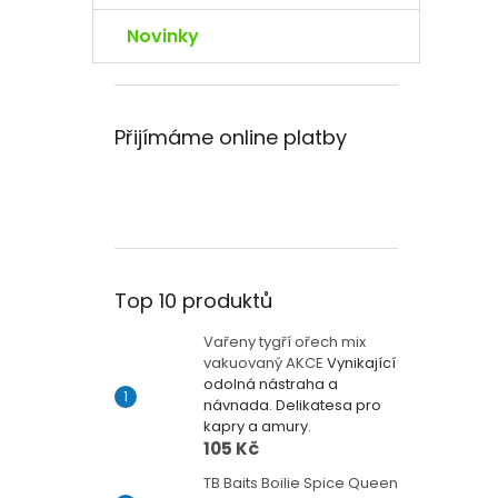
Novinky
Přijímáme online platby
Top 10 produktů
Vařeny tygří ořech mix
vakuovaný AKCE
Vynikající
odolná nástraha a
návnada. Delikatesa pro
kapry a amury.
105 Kč
TB Baits Boilie Spice Queen