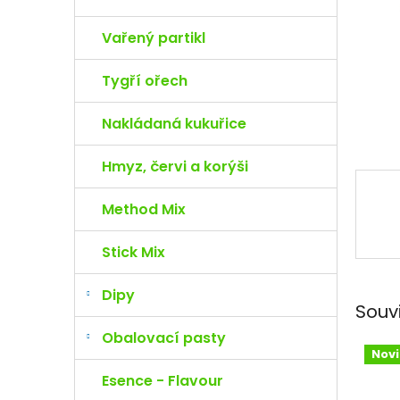
e
l
Vařený partikl
Tygří ořech
Nakládaná kukuřice
Hmyz, červi a korýši
Method Mix
Stick Mix
Dipy
Souv
Obalovací pasty
Nov
Esence - Flavour