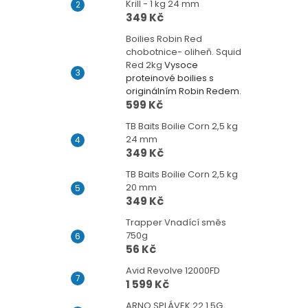
Krill - 1 kg 24 mm
349 Kč
Boilies Robin Red
chobotnice- oliheň. Squid
Red 2kg
Vysoce
proteinové boilies s
originálním Robin Redem.
599 Kč
TB Baits Boilie Corn 2,5 kg
24 mm
349 Kč
TB Baits Boilie Corn 2,5 kg
20 mm
349 Kč
Trapper Vnadící směs
750g
56 Kč
Avid Revolve 12000FD
1 599 Kč
ARNO SPLÁVEK 22 1.5G