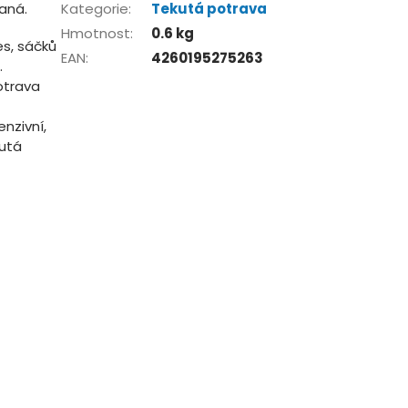
aná.
Kategorie
:
Tekutá potrava
Hmotnost
:
0.6 kg
es, sáčků
EAN
:
4260195275263
.
otrava
enzivní,
kutá