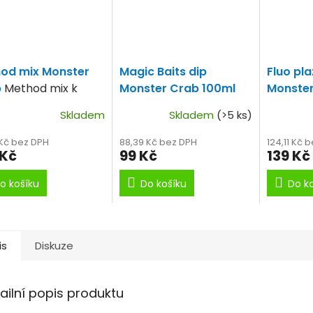
od mix Monster
Magic Baits dip
Fluo pl
b
Method mix k
Monster Crab 100ml
Monster
žitému použití s
Extrémně silné aroma
Baits S
Skladem
Skladem
(>5 ks)
a silným aroma
Crab
 Kč bez DPH
88,39 Kč bez DPH
124,11 Kč 
 Kč
99 Kč
139 Kč
o košíku
Do košíku
Do k
is
Diskuze
ailní popis produktu