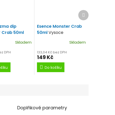
Další
produkt
azma dip
Esence Monster Crab
 Crab 50ml
50ml
Vysoce
moke Monster
koncentrované!
Skladem
Skladem
bez DPH
133,04 Kč bez DPH
149 Kč
ošíku
Do košíku
Doplňkové parametry