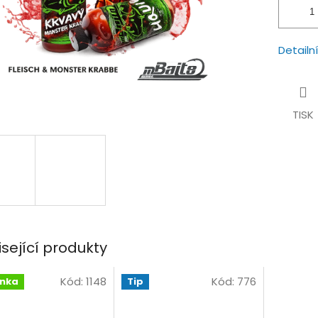
Detailn
TISK
isející produkty
Kód:
1148
Kód:
776
inka
Tip