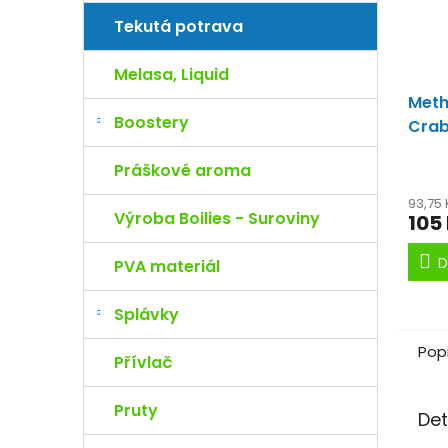
Tekutá potrava
Melasa, Liquid
Meth
Boostery
Cra
okam
Práškové aroma
extr
93,75
Výroba Boilies - Suroviny
105
D
PVA materiál
Splávky
Pop
Přívlač
Pruty
Det