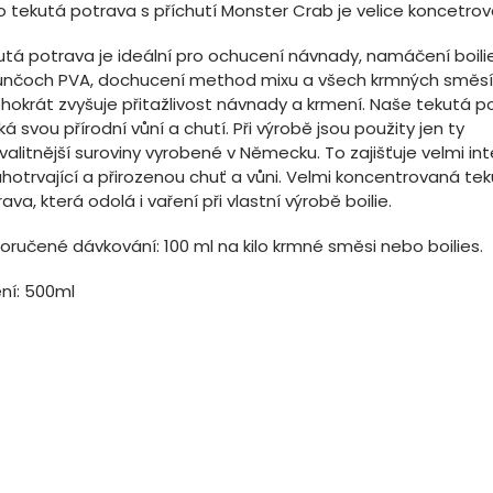
o tekutá potrava s příchutí Monster Crab je velice koncetrov
utá potrava je ideální pro ochucení návnady, namáčení boili
unčoch PVA, dochucení method mixu a všech krmných směsí
hokrát zvyšuje přitažlivost návnady a krmení. Naše tekutá p
ká svou přírodní vůní a chutí. Při výrobě jsou použity jen ty
valitnější suroviny vyrobené v Německu. To zajišťuje velmi int
hotrvající a přirozenou chuť a vůni. Velmi koncentrovaná te
ava, která odolá i vaření při vlastní výrobě boilie.
oručené dávkování: 100 ml na kilo krmné směsi nebo boilies.
ení: 500ml