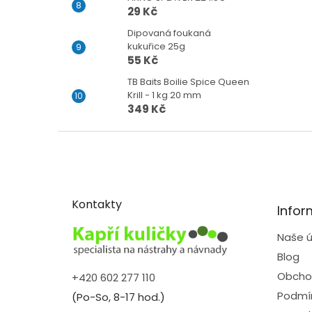
29 Kč
Dipovaná foukaná
kukuřice 25g
55 Kč
TB Baits Boilie Spice Queen
Krill - 1 kg 20 mm
349 Kč
Z
á
p
a
t
Kontakty
Infor
í
Naše ú
Blog
Obcho
+420 602 277 110
Podmín
(Po-So, 8-17 hod.)